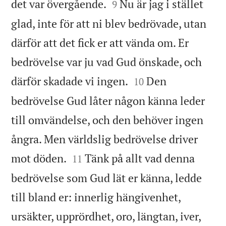


det var övergående.
Nu är jag i stället
9
glad, inte för att ni blev bedrövade, utan
därför att det fick er att vända om. Er
bedrövelse var ju vad Gud önskade, och


därför skadade vi ingen.
Den
10
bedrövelse Gud låter någon känna leder
till omvändelse, och den behöver ingen
ångra. Men världslig bedrövelse driver


mot döden.
Tänk på allt vad denna
11
bedrövelse som Gud lät er känna, ledde
till bland er: innerlig hängivenhet,
ursäkter, upprördhet, oro, längtan, iver,