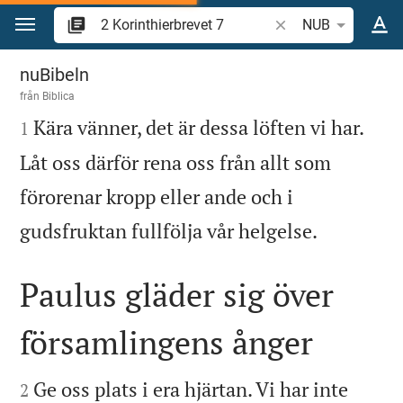
Hoppa till innehåll
Sök bibelvers eller o
NUB
2 Korinthierbrevet 7
nuBibeln
från
Biblica

Kära vänner, det är dessa löften vi har.
1
Låt oss därför rena oss från allt som
förorenar kropp eller ande och i

gudsfruktan fullfölja vår helgelse.
Paulus gläder sig över
församlingens ånger


Ge oss plats i era hjärtan. Vi har inte
2