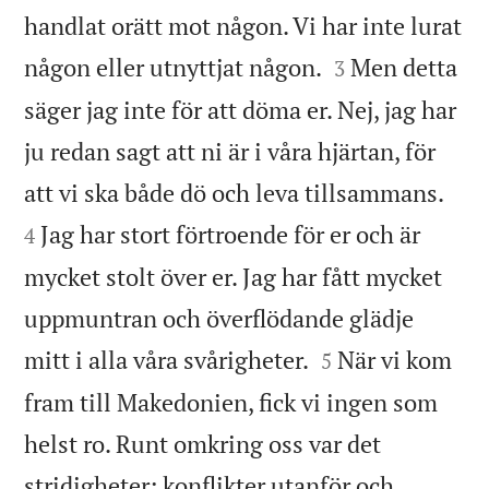
handlat orätt mot någon. Vi har inte lurat


någon eller utnyttjat någon.
Men detta
3
säger jag inte för att döma er. Nej, jag har
ju redan sagt att ni är i våra hjärtan, för


att vi ska både dö och leva tillsammans.
Jag har stort förtroende för er och är
4
mycket stolt över er. Jag har fått mycket
uppmuntran och överflödande glädje


mitt i alla våra svårigheter.
När vi kom
5
fram till Makedonien, fick vi ingen som
helst ro. Runt omkring oss var det
stridigheter; konflikter utanför och