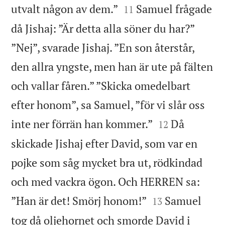


utvalt någon av dem.”
Samuel frågade
11
då Jishaj: ”Är detta alla söner du har?”
”Nej”, svarade Jishaj. ”En son återstår,
den allra yngste, men han är ute på fälten
och vallar fåren.” ”Skicka omedelbart
efter honom”, sa Samuel, ”för vi slår oss


inte ner förrän han kommer.”
Då
12
skickade Jishaj efter David, som var en
pojke som såg mycket bra ut, rödkindad
och med vackra ögon. Och HERREN sa:


”Han är det! Smörj honom!”
Samuel
13
tog då oljehornet och smorde David i