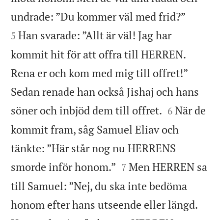


undrade: ”Du kommer väl med frid?”
Han svarade: ”Allt är väl! Jag har
5
kommit hit för att offra till HERREN.
Rena er och kom med mig till offret!”
Sedan renade han också Jishaj och hans


söner och inbjöd dem till offret.
När de
6
kommit fram, såg Samuel Eliav och
tänkte: ”Här står nog nu HERRENS


smorde inför honom.”
Men HERREN sa
7
till Samuel: ”Nej, du ska inte bedöma
honom efter hans utseende eller längd.