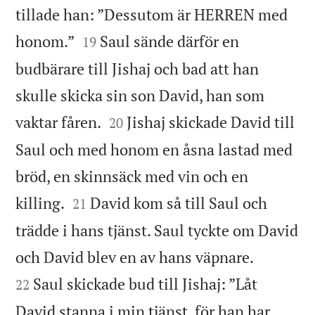
tillade han: ”Dessutom är HERREN med


honom.”
Saul sände därför en
19
budbärare till Jishaj och bad att han
skulle skicka sin son David, han som


vaktar fåren.
Jishaj skickade David till
20
Saul och med honom en åsna lastad med
bröd, en skinnsäck med vin och en


killing.
David kom så till Saul och
21
trädde i hans tjänst. Saul tyckte om David


och David blev en av hans väpnare.
Saul skickade bud till Jishaj: ”Låt
22
David stanna i min tjänst, för han har