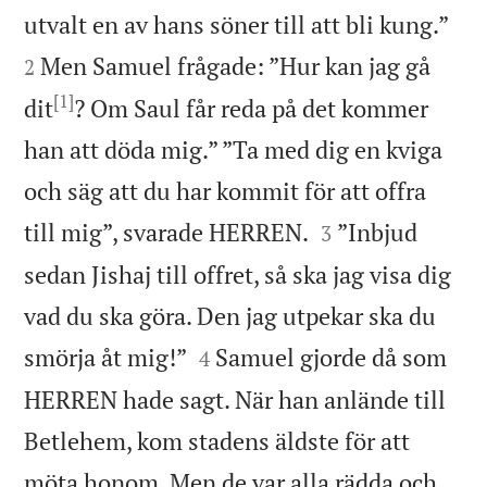


utvalt en av hans söner till att bli kung.”
Men Samuel frågade: ”Hur kan jag gå
2
[1]
dit
? Om Saul får reda på det kommer
han att döda mig.” ”Ta med dig en kviga
och säg att du har kommit för att offra


till mig”, svarade HERREN.
”Inbjud
3
sedan Jishaj till offret, så ska jag visa dig
vad du ska göra. Den jag utpekar ska du


smörja åt mig!”
Samuel gjorde då som
4
HERREN hade sagt. När han anlände till
Betlehem, kom stadens äldste för att
möta honom. Men de var alla rädda och