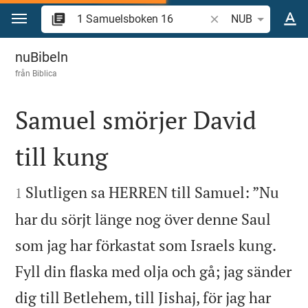
Hoppa till innehåll
Sök bibelvers eller o
NUB
1 Samuelsboken 16
nuBibeln
från
Biblica
Samuel smörjer David
till kung


Slutligen sa HERREN till Samuel: ”Nu
1
har du sörjt länge nog över denne Saul
som jag har förkastat som Israels kung.
Fyll din flaska med olja och gå; jag sänder
dig till Betlehem, till Jishaj, för jag har