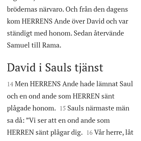
brödernas närvaro. Och från den dagens
kom HERRENS Ande över David och var
ständigt med honom. Sedan återvände

Samuel till Rama.
David i Sauls tjänst


Men HERRENS Ande hade lämnat Saul
14
och en ond ande som HERREN sänt


plågade honom.
Sauls närmaste män
15
sa då: ”Vi ser att en ond ande som


HERREN sänt plågar dig.
Vår herre, låt
16