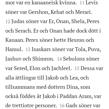


mor var en kanaaneisk kvinna.
Levis
11


söner var Gershon, Kehat och Merari.
Judas söner var Er, Onan, Shela, Peres
12
och Serach. Er och Onan hade dock dött i
Kanaan. Peres söner hette Hesron och


Hamul.
Isaskars söner var Tola, Puva,
13


Jashuv och Shimron.
Sebulons söner
14


var Sered, Elon och Jachleel.
Dessa var
15
alla ättlingar till Jakob och Lea, och
tillsammans med dottern Dina, som
också föddes åt Jakob i Paddan Aram, var


de trettiotre personer.
Gads söner var
16