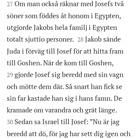
Om man också räknar med Josefs två
27
söner som föddes åt honom i Egypten,
utgjorde Jakobs hela familj i Egypten


totalt sjuttio personer.
Jakob sände
28
Juda i förväg till Josef för att hitta fram


till Goshen. När de kom till Goshen,
gjorde Josef sig beredd med sin vagn
29
och mötte dem där. Så snart han fick se
sin far kastade han sig i hans famn. De


kramade om varandra och grät länge.
Sedan sa Israel till Josef: ”Nu är jag
30
beredd att dö, för jag har sett dig igen och