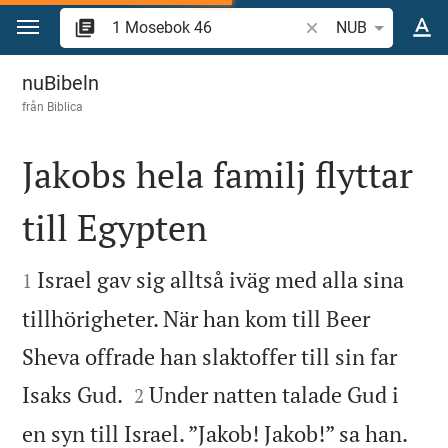
Hoppa till innehåll
Sök bibelvers eller o
NUB
1 Mosebok 46
nuBibeln
från
Biblica
Jakobs hela familj flyttar
till Egypten


Israel gav sig alltså iväg med alla sina
1
tillhörigheter. När han kom till Beer
Sheva offrade han slaktoffer till sin far


Isaks Gud.
Under natten talade Gud i
2
en syn till Israel. ”Jakob! Jakob!” sa han.