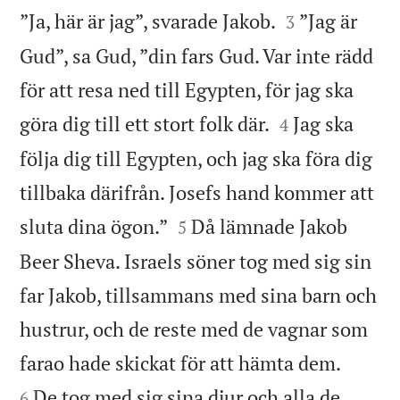


”Ja, här är jag”, svarade Jakob.
”Jag är
3
Gud”, sa Gud, ”din fars Gud. Var inte rädd
för att resa ned till Egypten, för jag ska


göra dig till ett stort folk där.
Jag ska
4
följa dig till Egypten, och jag ska föra dig
tillbaka därifrån. Josefs hand kommer att


sluta dina ögon.”
Då lämnade Jakob
5
Beer Sheva. Israels söner tog med sig sin
far Jakob, tillsammans med sina barn och
hustrur, och de reste med de vagnar som


farao hade skickat för att hämta dem.
De tog med sig sina djur och alla de
6