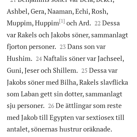
Ashbel, Gera, Naaman, Echi, Rosh,
[1]


Muppim, Huppim
och Ard.
Dessa
22
var Rakels och Jakobs söner, sammanlagt


fjorton personer.
Dans son var
23


Hushim.
Naftalis söner var Jachseel,
24


Guni, Jeser och Shillem.
Dessa var
25
Jakobs söner med Bilha, Rakels slavflicka
som Laban gett sin dotter, sammanlagt


sju personer.
De ättlingar som reste
26
med Jakob till Egypten var sextiosex till


antalet, sönernas hustrur oräknade.