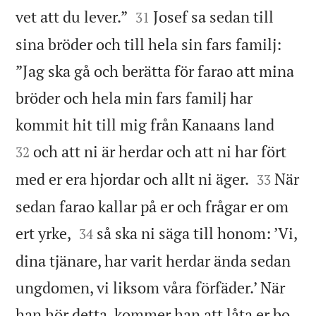


vet att du lever.”
Josef sa sedan till
31
sina bröder och till hela sin fars familj:
”Jag ska gå och berätta för farao att mina
bröder och hela min fars familj har


kommit hit till mig från Kanaans land
och att ni är herdar och att ni har fört
32


med er era hjordar och allt ni äger.
När
33
sedan farao kallar på er och frågar er om


ert yrke,
så ska ni säga till honom: ’Vi,
34
dina tjänare, har varit herdar ända sedan
ungdomen, vi liksom våra förfäder.’ När
han hör detta, kommer han att låta er bo