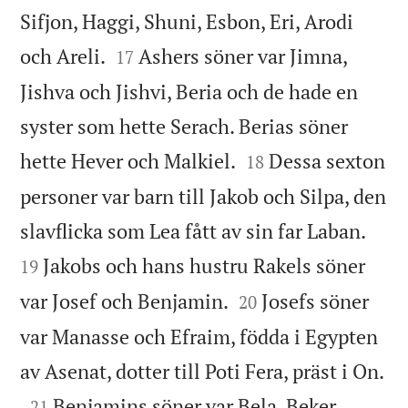
Sifjon, Haggi, Shuni, Esbon, Eri, Arodi


och Areli.
Ashers söner var Jimna,
17
Jishva och Jishvi, Beria och de hade en
syster som hette Serach. Berias söner


hette Hever och Malkiel.
Dessa sexton
18
personer var barn till Jakob och Silpa, den


slavflicka som Lea fått av sin far Laban.
Jakobs och hans hustru Rakels söner
19


var Josef och Benjamin.
Josefs söner
20
var Manasse och Efraim, födda i Egypten

av Asenat, dotter till Poti Fera, präst i On.

Benjamins söner var Bela, Beker,
21