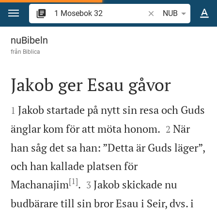
Hoppa till innehåll
Sök bibelvers eller o
NUB
1 Mosebok 32
nuBibeln
från
Biblica
Jakob ger Esau gåvor


Jakob startade på nytt sin resa och Guds
1


änglar kom för att möta honom.
När
2
han såg det sa han: ”Detta är Guds läger”,
och han kallade platsen för
[1]


Machanajim
.
Jakob skickade nu
3
budbärare till sin bror Esau i Seir, dvs. i