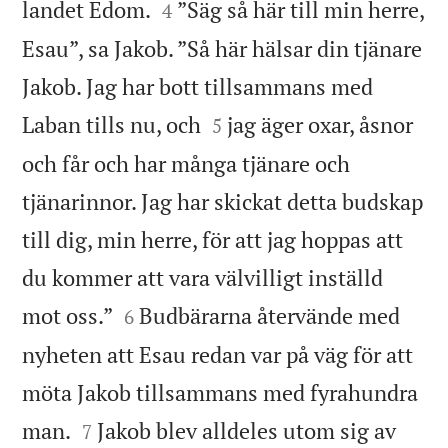


landet Edom.
”Säg så här till min herre,
4
Esau”, sa Jakob. ”Så här hälsar din tjänare
Jakob. Jag har bott tillsammans med


Laban tills nu, och
jag äger oxar, åsnor
5
och får och har många tjänare och
tjänarinnor. Jag har skickat detta budskap
till dig, min herre, för att jag hoppas att
du kommer att vara välvilligt inställd


mot oss.”
Budbärarna återvände med
6
nyheten att Esau redan var på väg för att
möta Jakob tillsammans med fyrahundra


man.
Jakob blev alldeles utom sig av
7