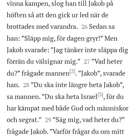
vinna kampen, slog han till Jakob på
höften så att den gick ur led när de


brottades med varandra.
Sedan sa
26
han: ”Släpp mig, för dagen gryr!” Men
Jakob svarade: ”Jag tänker inte släppa dig


förrän du välsignar mig.”
”Vad heter
27
[2]
du?” frågade mannen
. ”Jakob”, svarade


han.
”Du ska inte längre heta Jakob”,
28
[3]
sa mannen. ”Du ska heta Israel
, för du
har kämpat med både Gud och människor


och segrat.”
”Säg mig, vad heter du?”
29
frågade Jakob. ”Varför frågar du om mitt