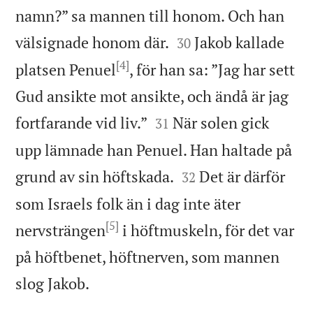
namn?” sa mannen till honom. Och han


välsignade honom där.
Jakob kallade
30
[4]
platsen Penuel
, för han sa: ”Jag har sett
Gud ansikte mot ansikte, och ändå är jag


fortfarande vid liv.”
När solen gick
31
upp lämnade han Penuel. Han haltade på


grund av sin höftskada.
Det är därför
32
som Israels folk än i dag inte äter
[5]
nervsträngen
i höftmuskeln, för det var
på höftbenet, höftnerven, som mannen

slog Jakob.