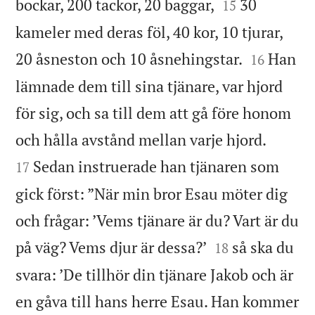


bockar, 200 tackor, 20 baggar,
30
15
kameler med deras föl, 40 kor, 10 tjurar,


20 åsneston och 10 åsnehingstar.
Han
16
lämnade dem till sina tjänare, var hjord
för sig, och sa till dem att gå före honom


och hålla avstånd mellan varje hjord.
Sedan instruerade han tjänaren som
17
gick först: ”När min bror Esau möter dig
och frågar: ’Vems tjänare är du? Vart är du


på väg? Vems djur är dessa?’
så ska du
18
svara: ’De tillhör din tjänare Jakob och är
en gåva till hans herre Esau. Han kommer