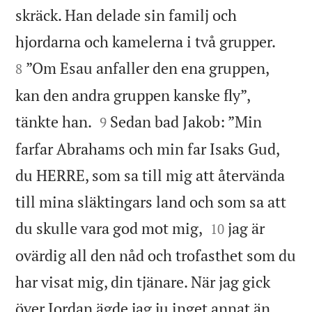
skräck. Han delade sin familj och


hjordarna och kamelerna i två grupper.
”Om Esau anfaller den ena gruppen,
8
kan den andra gruppen kanske fly”,


tänkte han.
Sedan bad Jakob: ”Min
9
farfar Abrahams och min far Isaks Gud,
du HERRE, som sa till mig att återvända
till mina släktingars land och som sa att


du skulle vara god mot mig,
jag är
10
ovärdig all den nåd och trofasthet som du
har visat mig, din tjänare. När jag gick
över Jordan ägde jag ju inget annat än