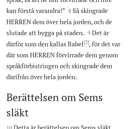


kan förstå varandra!”
Så skingrade
8
HERREN dem över hela jorden, och de


slutade att bygga på staden.
Det är
9
[2]
därför som den kallas Babel
, för det var
där som HERREN förvirrade dem genom
språkförbistringen och skingrade dem

därifrån över hela jorden.
Berättelsen om Sems
släkt


Detta är berättelsen om Sems släkt.
10