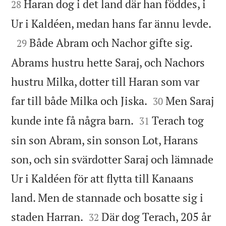
Haran dog i det land där han föddes, i
28

Ur i Kaldéen, medan hans far ännu levde.

Både Abram och Nachor gifte sig.
29
Abrams hustru hette Saraj, och Nachors
hustru Milka, dotter till Haran som var


far till både Milka och Jiska.
Men Saraj
30


kunde inte få några barn.
Terach tog
31
sin son Abram, sin sonson Lot, Harans
son, och sin svärdotter Saraj och lämnade
Ur i Kaldéen för att flytta till Kanaans
land. Men de stannade och bosatte sig i


staden Harran.
Där dog Terach, 205 år
32