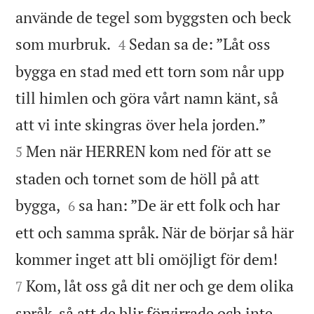
använde de tegel som byggsten och beck


som murbruk.
Sedan sa de: ”Låt oss
4
bygga en stad med ett torn som når upp
till himlen och göra vårt namn känt, så


att vi inte skingras över hela jorden.”
Men när HERREN kom ned för att se
5
staden och tornet som de höll på att


bygga,
sa han: ”De är ett folk och har
6
ett och samma språk. När de börjar så här


kommer inget att bli omöjligt för dem!
Kom, låt oss gå dit ner och ge dem olika
7
språk, så att de blir förvirrade och inte