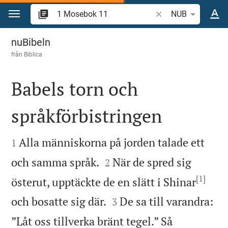
Hoppa till innehåll
Sök bibelvers eller o
NUB
1 Mosebok 11
nuBibeln
från
Biblica
Babels torn och
språkförbistringen


Alla människorna på jorden talade ett
1


och samma språk.
När de spred sig
2
[1]
österut, upptäckte de en slätt i Shinar


och bosatte sig där.
De sa till varandra:
3
”Låt oss tillverka bränt tegel.” Så