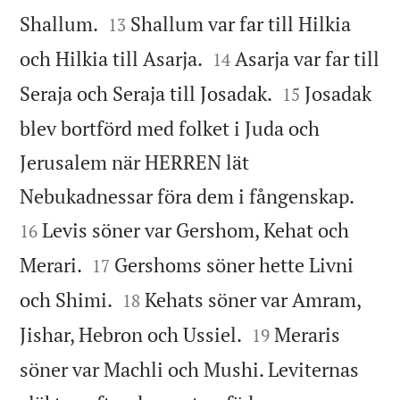


Shallum.
Shallum var far till Hilkia
13


och Hilkia till Asarja.
Asarja var far till
14


Seraja och Seraja till Josadak.
Josadak
15
blev bortförd med folket i Juda och
Jerusalem när HERREN lät


Nebukadnessar föra dem i fångenskap.
Levis söner var Gershom, Kehat och
16


Merari.
Gershoms söner hette Livni
17


och Shimi.
Kehats söner var Amram,
18


Jishar, Hebron och Ussiel.
Meraris
19
söner var Machli och Mushi. Leviternas