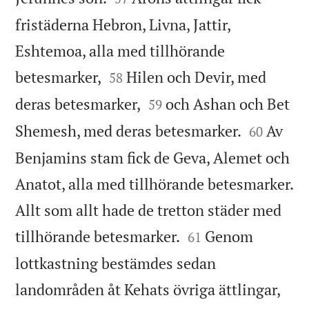
fristäderna Hebron, Livna, Jattir,
Eshtemoa, alla med tillhörande


betesmarker,
Hilen och Devir, med
58


deras betesmarker,
och Ashan och Bet
59


Shemesh, med deras betesmarker.
Av
60
Benjamins stam fick de Geva, Alemet och
Anatot, alla med tillhörande betesmarker.
Allt som allt hade de tretton städer med


tillhörande betesmarker.
Genom
61
lottkastning bestämdes sedan
landområden åt Kehats övriga ättlingar,