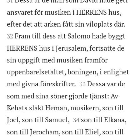
31
ansvaret för musiken i HERRENS hus,


efter det att arken fått sin viloplats där.
Fram till dess att Salomo hade byggt
32
HERRENS hus i Jerusalem, fortsatte de
sin uppgift med musiken framför
uppenbarelsetältet, boningen, i enlighet


med givna föreskrifter.
Dessa var de
33
som med sina söner gjorde tjänst: Av
Kehats släkt Heman, musikern, son till


Joel, son till Samuel,
son till Elkana,
34
son till Jerocham, son till Eliel, son till