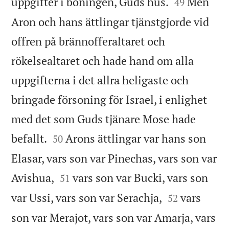


uppgifter i boningen, Guds hus.
Men
49
Aron och hans ättlingar tjänstgjorde vid
offren på brännofferaltaret och
rökelsealtaret och hade hand om alla
uppgifterna i det allra heligaste och
bringade försoning för Israel, i enlighet
med det som Guds tjänare Mose hade


befallt.
Arons ättlingar var hans son
50
Elasar, vars son var Pinechas, vars son var


Avishua,
vars son var Bucki, vars son
51


var Ussi, vars son var Serachja,
vars
52
son var Merajot, vars son var Amarja, vars