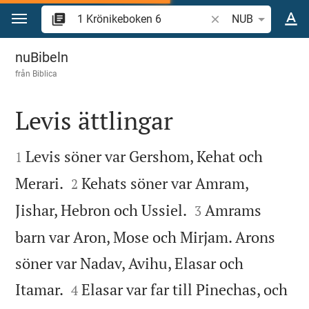
Hoppa till innehåll
Sök bibelvers eller o
NUB
1 Krönikeboken 6
nuBibeln
från
Biblica
Levis ättlingar


Levis söner var Gershom, Kehat och
1


Merari.
Kehats söner var Amram,
2


Jishar, Hebron och Ussiel.
Amrams
3
barn var Aron, Mose och Mirjam. Arons
söner var Nadav, Avihu, Elasar och


Itamar.
Elasar var far till Pinechas, och
4