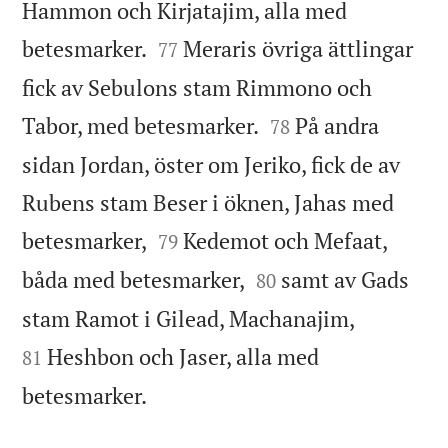
Hammon och Kirjatajim, alla med


betesmarker.
Meraris övriga ättlingar
77
fick av Sebulons stam Rimmono och


Tabor, med betesmarker.
På andra
78
sidan Jordan, öster om Jeriko, fick de av
Rubens stam Beser i öknen, Jahas med


betesmarker,
Kedemot och Mefaat,
79


båda med betesmarker,
samt av Gads
80


stam Ramot i Gilead, Machanajim,
Heshbon och Jaser, alla med
81

betesmarker.