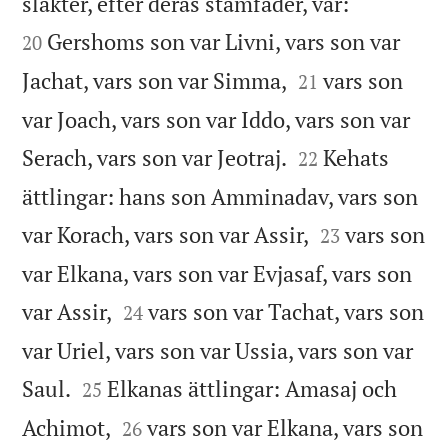


släkter, efter deras stamfäder, var:
Gershoms son var Livni, vars son var
20


Jachat, vars son var Simma,
vars son
21
var Joach, vars son var Iddo, vars son var


Serach, vars son var Jeotraj.
Kehats
22
ättlingar: hans son Amminadav, vars son


var Korach, vars son var Assir,
vars son
23
var Elkana, vars son var Evjasaf, vars son


var Assir,
vars son var Tachat, vars son
24
var Uriel, vars son var Ussia, vars son var


Saul.
Elkanas ättlingar: Amasaj och
25


Achimot,
vars son var Elkana, vars son
26