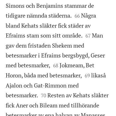
Simons och Benjamins stammar de


tidigare nämnda städerna.
Några
66
bland Kehats släkter fick städer av


Efraims stam som sitt område.
Man
67
gav dem fristaden Shekem med
betesmarker i Efraims bergsbygd, Geser


med betesmarker,
Jokmeam, Bet
68


Horon, båda med betesmarker,
likaså
69
Ajalon och Gat-Rimmon med


betesmarker.
Resten av Kehats släkter
70
fick Aner och Bileam med tillhörande
betesmarker av ena halvan av Manasses