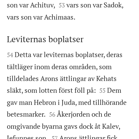


son var Achituv,
vars son var Sadok,
53

vars son var Achimaas.
Leviternas boplatser


Detta var leviternas boplatser, deras
54
tältläger inom deras områden, som
tilldelades Arons ättlingar av Kehats


släkt, som lotten först föll på:
Dem
55
gav man Hebron i Juda, med tillhörande


betesmarker.
Åkerjorden och de
56
omgivande byarna gavs dock åt Kalev,


Jefunnes son.
Arons ättlingar fick
57