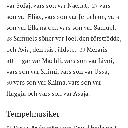


var Sofaj, vars son var Nachat,
vars
27
son var Eliav, vars son var Jerocham, vars


son var Elkana och vars son var Samuel.
Samuels söner var Joel, den förstfödde,
28


och Avia, den näst äldste.
Meraris
29
ättlingar var Machli, vars son var Livni,


vars son var Shimi, vars son var Ussa,
vars son var Shima, vars son var
30

Haggia och vars son var Asaja.
Tempelmusiker


Dessa är de män som David hade gett