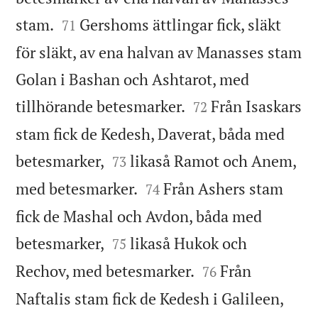


stam.
Gershoms ättlingar fick, släkt
71
för släkt, av ena halvan av Manasses stam
Golan i Bashan och Ashtarot, med


tillhörande betesmarker.
Från Isaskars
72
stam fick de Kedesh, Daverat, båda med


betesmarker,
likaså Ramot och Anem,
73


med betesmarker.
Från Ashers stam
74
fick de Mashal och Avdon, båda med


betesmarker,
likaså Hukok och
75


Rechov, med betesmarker.
Från
76
Naftalis stam fick de Kedesh i Galileen,