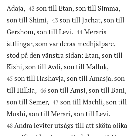


Adaja,
son till Etan, son till Simma,
42


son till Shimi,
son till Jachat, son till
43


Gershom, son till Levi.
Meraris
44
ättlingar, som var deras medhjälpare,
stod på den vänstra sidan: Etan, son till


Kishi, son till Avdi, son till Malluk,
son till Hashavja, son till Amasja, son
45


till Hilkia,
son till Amsi, son till Bani,
46


son till Semer,
son till Machli, son till
47


Mushi, son till Merari, son till Levi.
Andra leviter utsågs till att sköta olika
48