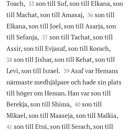


Toach,
son till Suf, son till Elkana, son
35


till Machat, son till Amasaj,
son till
36
Elkana, son till Joel, son till Asarja, son


till Sefanja,
son till Tachat, son till
37


Assir, son till Evjasaf, son till Korach,
son till Jishar, son till Kehat, son till
38


Levi, son till Israel.
Asaf var Hemans
39
närmaste medhjälpare och hade sin plats
till höger om Heman. Han var son till


Berekja, son till Shima,
son till
40


Mikael, son till Maaseja, son till Malkia,
son till Etni, son till Serach, son till
41