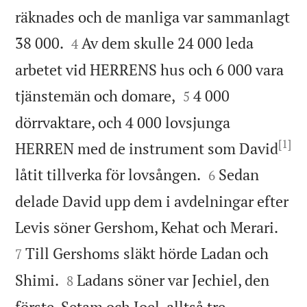
räknades och de manliga var sammanlagt


38 000.
Av dem skulle 24 000 leda
4
arbetet vid HERRENS hus och 6 000 vara


tjänstemän och domare,
4 000
5
dörrvaktare, och 4 000 lovsjunga
[1]
HERREN med de instrument som David


låtit tillverka för lovsången.
Sedan
6
delade David upp dem i avdelningar efter


Levis söner Gershom, Kehat och Merari.
Till Gershoms släkt hörde Ladan och
7


Shimi.
Ladans söner var Jechiel, den
8


förste, Setam och Joel, alltså tre.