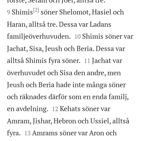
[2]
Shimis
söner Shelomot, Hasiel och
9
Haran, alltså tre. Dessa var Ladans


familjeöverhuvuden.
Shimis söner var
10
Jachat, Sisa, Jeush och Beria. Dessa var


alltså Shimis fyra söner.
Jachat var
11
överhuvudet och Sisa den andre, men
Jeush och Beria hade inte många söner
och räknades därför som en enda familj,


en avdelning.
Kehats söner var
12
Amram, Jishar, Hebron och Ussiel, alltså


fyra.
Amrams söner var Aron och
13