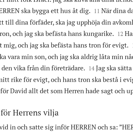


ERREN ska bygga ett hus åt dig.
När dina da
11
t till dina förfäder, ska jag upphöja din avkom


tron, och jag ska befästa hans kungarike.
Ha
12
t mig, och jag ska befästa hans tron för evigt.
ka vara min son, och jag ska aldrig låta min nå


den vika från din företrädare.
Jag ska sätt
14
tt rike för evigt, och hans tron ska bestå i evig
för David allt det som Herren hade sagt och u
 för Herrens vilja
vid in och satte sig inför HERREN och sa: ”H