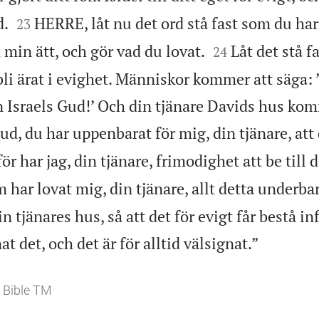


d.
HERRE, låt nu det ord stå fast som du har
23


 min ätt, och gör vad du lovat.
Låt det stå fa
24
i ärat i evighet. Människor kommer att säga: 
 Israels Gud!’ Och din tjänare Davids hus kom
d, du har uppenbarat för mig, din tjänare, att 
ör har jag, din tjänare, frimodighet att be till d
har lovat mig, din tjänare, allt detta underbar
n tjänares hus, så att det för evigt får bestå inf

t det, och det är för alltid välsignat.”
 Bible TM