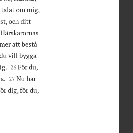
 talat om mig,
st, och ditt
’Härskarornas
mer att bestå
du vill bygga


ig.
För du,
26


a.
Nu har
27
ör dig, för du,