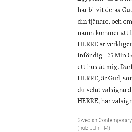
har blivit deras Gu
din tjänare, och om
namn kommer att bl
HERRE är verkligen


inför dig.
Min Gu
25
ett hus åt mig. Därf
HERRE, är Gud, som 
du velat välsigna di
HERRE, har välsigna
Swedish Contemporary
(nuBibeln TM)