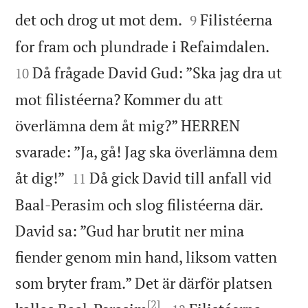


det och drog ut mot dem.
Filistéerna
9


for fram och plundrade i Refaimdalen.
Då frågade David Gud: ”Ska jag dra ut
10
mot filistéerna? Kommer du att
överlämna dem åt mig?” HERREN
svarade: ”Ja, gå! Jag ska överlämna dem


åt dig!”
Då gick David till anfall vid
11
Baal-Perasim och slog filistéerna där.
David sa: ”Gud har brutit ner mina
fiender genom min hand, liksom vatten
som bryter fram.” Det är därför platsen
[2]