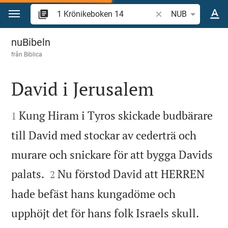
Hoppa till innehåll
Sök bibelvers eller o
NUB
1 Krönikeboken 14
nuBibeln
från
Biblica
David i Jerusalem


Kung Hiram i Tyros skickade budbärare
1
till David med stockar av cederträ och
murare och snickare för att bygga Davids


palats.
Nu förstod David att HERREN
2
hade befäst hans kungadöme och


upphöjt det för hans folk Israels skull.