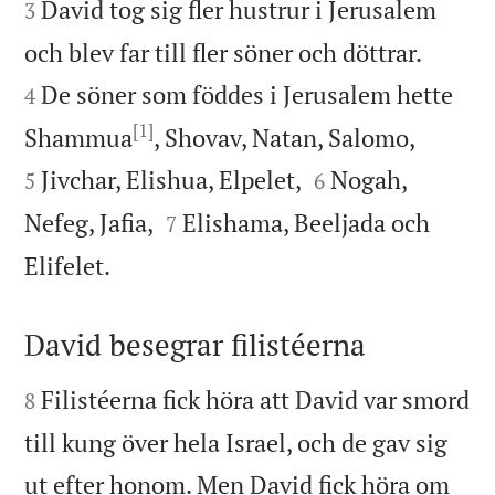
David tog sig fler hustrur i Jerusalem
3


och blev far till fler söner och döttrar.
De söner som föddes i Jerusalem hette
4
[1]


Shammua
, Shovav, Natan, Salomo,


Jivchar, Elishua, Elpelet,
Nogah,
5
6


Nefeg, Jafia,
Elishama, Beeljada och
7

Elifelet.
David besegrar filistéerna


Filistéerna fick höra att David var smord
8
till kung över hela Israel, och de gav sig
ut efter honom. Men David fick höra om