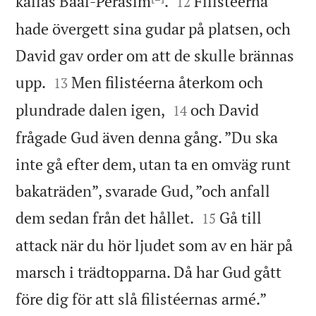


kallas Baal-Perasim
.
Filistéerna
12
hade övergett sina gudar på platsen, och
David gav order om att de skulle brännas


upp.
Men filistéerna återkom och
13


plundrade dalen igen,
och David
14
frågade Gud även denna gång. ”Du ska
inte gå efter dem, utan ta en omväg runt
bakaträden”, svarade Gud, ”och anfall


dem sedan från det hållet.
Gå till
15
attack när du hör ljudet som av en här på
marsch i trädtopparna. Då har Gud gått


före dig för att slå filistéernas armé.”