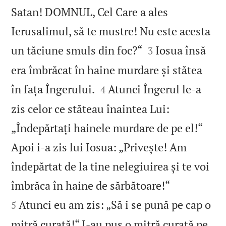
Satan! DOMNUL, Cel Care a ales
Ierusalimul, să te mustre! Nu este acesta


un tăciune smuls din foc?“
Iosua însă
3
era îmbrăcat în haine murdare și stătea


în fața Îngerului.
Atunci Îngerul le‑a
4
zis celor ce stăteau înaintea Lui:
„Îndepărtați hainele murdare de pe el!“
Apoi i‑a zis lui Iosua: „Privește! Am
îndepărtat de la tine nelegiuirea și te voi


îmbrăca în haine de sărbătoare!“
Atunci eu am zis: „Să i se pună pe cap o
5
mitră curată!“ I‑au pus o mitră curată pe