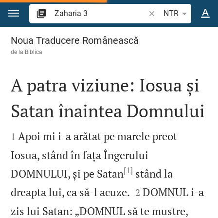
Sari la conținut
Căutați un verset bi
NTR
Zaharia 3
Noua Traducere Românească
de la
Biblica
A patra viziune: Iosua și
Satan înaintea Domnului


Apoi mi i‑a arătat pe marele preot
1
Iosua, stând în fața Îngerului
[1]
DOMNULUI, și pe Satan
stând la


dreapta lui, ca să‑l acuze.
DOMNUL i‑a
2
zis lui Satan: „DOMNUL să te mustre,