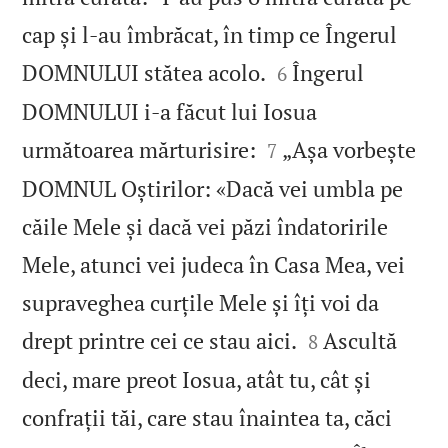
cap și l‑au îmbrăcat, în timp ce Îngerul


DOMNULUI stătea acolo.
Îngerul
6
DOMNULUI i‑a făcut lui Iosua


următoarea mărturisire:
„Așa vorbește
7
DOMNUL Oștirilor: «Dacă vei umbla pe
căile Mele și dacă vei păzi îndatoririle
Mele, atunci vei judeca în Casa Mea, vei
supraveghea curțile Mele și îți voi da


drept printre cei ce stau aici.
Ascultă
8
deci, mare preot Iosua, atât tu, cât și
confrații tăi, care stau înaintea ta, căci