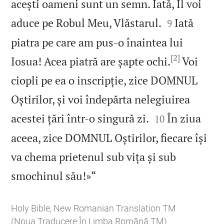
acești oameni sunt un semn. Iată, Îl voi


aduce pe Robul Meu, Vlăstarul.
Iată
9
piatra pe care am pus‑o înaintea lui
[2]
Iosua! Acea piatră are șapte ochi.
Voi
ciopli pe ea o inscripție, zice DOMNUL
Oștirilor, și voi îndepărta nelegiuirea


acestei țări într‑o singură zi.
În ziua
10
aceea, zice DOMNUL Oștirilor, fiecare își
va chema prietenul sub vița și sub

smochinul său!»“
Holy Bible, New Romanian Translation TM
(Noua Traducere În Limba Română TM)