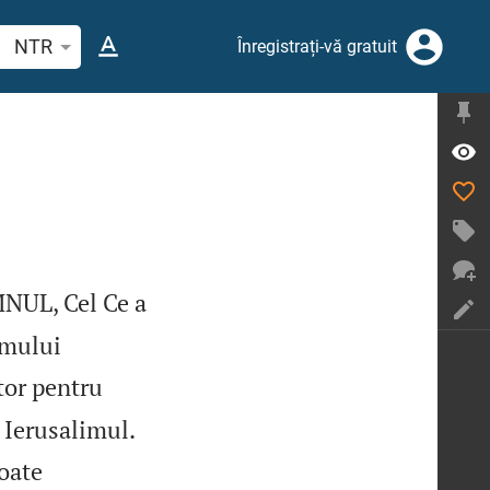
tați un verset biblic sau un cuvânt
NTR
Înregistrați-vă gratuit
MNUL, Cel Ce a
omului
tor pentru


 Ierusalimul.
toate