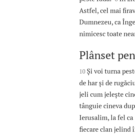
Astfel, cel mai firav
Dumnezeu, ca Înge
nimicesc toate nea
Plânset pen


Și voi turna pes
10
de har și de rugăciu
jeli cum jelește ci
tânguie cineva dup
Ierusalim, la fel c
fiecare clan jelind 