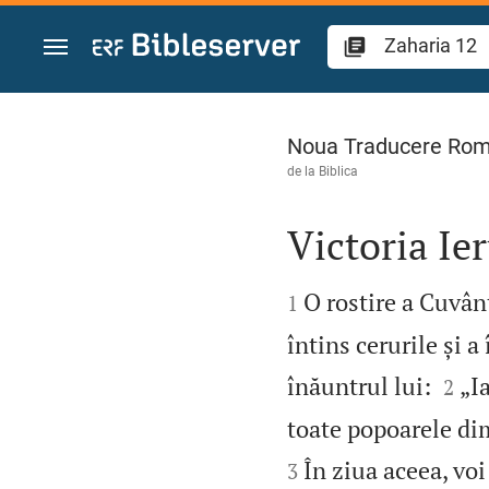
Sari la conținut
Zaharia 12
Noua Traducere Ro
de la
Biblica
Victoria Ie


O rostire a Cuvâ
1
întins cerurile și 


înăuntrul lui:
„I
2
toate popoarele dim
În ziua aceea, voi
3