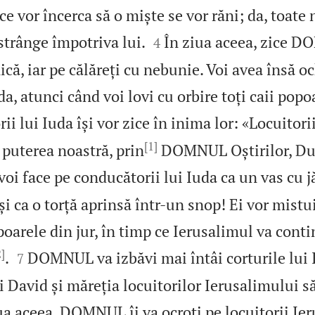
 ce vor încerca să o miște se vor răni; da, toate


strânge împotriva lui.
În ziua aceea, zice D
4
nică, iar pe călăreți cu nebunie. Voi avea însă o
a, atunci când voi lovi cu orbire toți caii popo
i lui Iuda își vor zice în inima lor: «Locuitori
[1]
puterea noastră, prin
DOMNUL Oștirilor, Du
 voi face pe conducătorii lui Iuda ca un vas cu j
 ca o torță aprinsă într‑un snop! Ei vor mistui
poarele din jur, în timp ce Ierusalimul va con
2]


.
DOMNUL va izbăvi mai întâi corturile lui 
7
i David și măreția locuitorilor Ierusalimului să
ua aceea, DOMNUL îi va ocroti pe locuitorii Ie