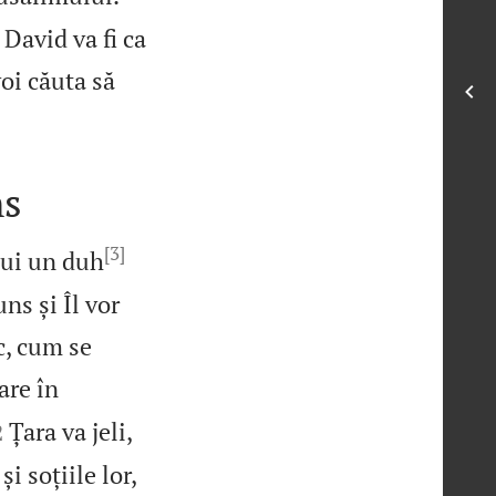
i David va fi ca
voi căuta să

ns
[3]
lui un duh
ns și Îl vor
c, cum se
are în

Țara va jeli,
2
i soțiile lor,