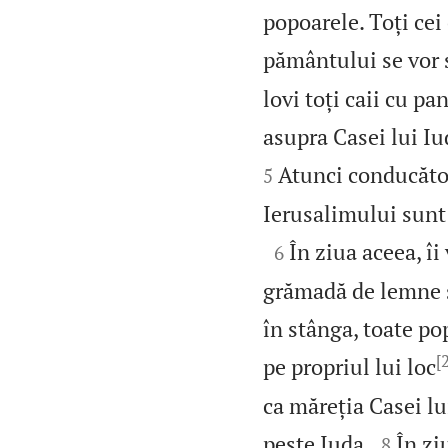
popoarele. Toți cei
pământului se vor 
lovi toți caii cu pa
asupra Casei lui Iud
Atunci conducători
5
Ierusalimului sunt 

În ziua aceea, îi
6
grămadă de lemne și
în stânga, toate po
[
pe propriul lui loc
ca măreția Casei lu


peste Iuda.
În zi
8