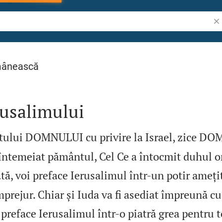
Cău
mânească
rusalimului
ntului DOMNULUI cu privire la Israel, zice DO
a întemeiat pământul, Cel Ce a întocmit duhul 
ată, voi preface Ierusalimul într‑un potir ameți
prejur. Chiar și Iuda va fi asediat împreună cu
 preface Ierusalimul într‑o piatră grea pentru 