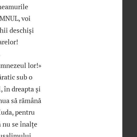
 neamurile
OMNUL, voi
chii deschiși


arelor!
i

mnezeul lor!»
ăratic sub o
, în dreapta și
tinua să rămână
Iuda, pentru
 nu se înalțe
rusalimului.