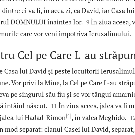
 dintre ei va fi, în acea zi, ca David, iar Casa lu


rul DOMNULUI înaintea lor.
În ziua aceea, 
9
murile care vor veni împotriva Ierusalimului.
tru Cel pe Care L‑au străpu
te Casa lui David și peste locuitorii Ierusalimu
ne. Vor privi la Mine, la Cel pe Care L‑au străpu
neva pe singurul său fiu și se vor tângui amarni


ă întâiul născut.
În ziua aceea, jalea va fi m
11
[4]

a jalea lui Hadad-Rimon
, în valea Meghido.
1
în mod separat: clanul Casei lui David, separat, ș