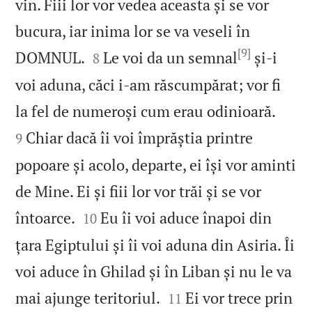
vin. Fiii lor vor vedea aceasta și se vor
bucura, iar inima lor se va veseli în
[9]


DOMNUL.
Le voi da un semnal
și‑i
8
voi aduna, căci i‑am răscumpărat; vor fi


la fel de numeroși cum erau odinioară.
Chiar dacă îi voi împrăștia printre
9
popoare și acolo, departe, ei își vor aminti
de Mine. Ei și fiii lor vor trăi și se vor


întoarce.
Eu îi voi aduce înapoi din
10
țara Egiptului și îi voi aduna din Asiria. Îi
voi aduce în Ghilad și în Liban și nu le va


mai ajunge teritoriul.
Ei vor trece prin
11