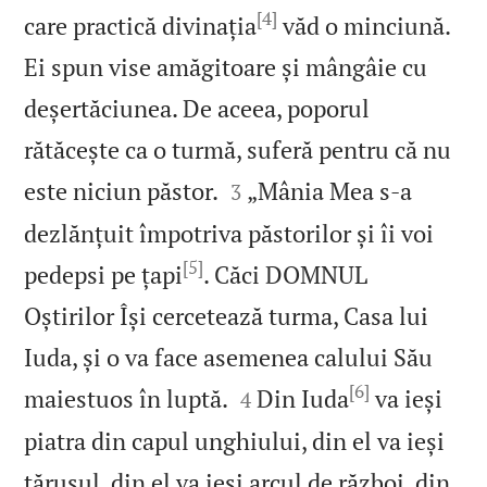
[4]
care practică divinația
văd o minciună.
Ei spun vise amăgitoare și mângâie cu
deșertăciunea. De aceea, poporul
rătăcește ca o turmă, suferă pentru că nu


este niciun păstor.
„Mânia Mea s‑a
3
dezlănțuit împotriva păstorilor și îi voi
[5]
pedepsi pe țapi
. Căci DOMNUL
Oștirilor Își cercetează turma, Casa lui
Iuda, și o va face asemenea calului Său
[6]


maiestuos în luptă.
Din Iuda
va ieși
4
piatra din capul unghiului, din el va ieși
țărușul, din el va ieși arcul de război, din