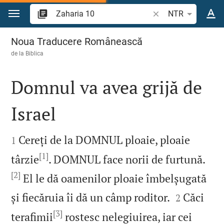
Sari la conținut
Căutați un verset bi
NTR
Zaharia 10
Noua Traducere Românească
de la
Biblica
Domnul va avea grijă de
Israel


Cereți de la DOMNUL ploaie, ploaie
1
[1]
târzie
. DOMNUL face norii de furtună.
[2]
El le dă oamenilor ploaie îmbelșugată


și fiecăruia îi dă un câmp roditor.
Căci
2
[3]
terafimii
rostesc nelegiuirea, iar cei