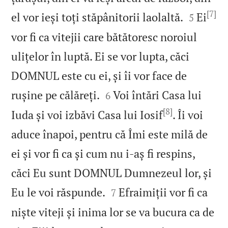
[7]


el vor ieși toți stăpânitorii laolaltă.
Ei
5
vor fi ca vitejii care bătătoresc noroiul
ulițelor în luptă. Ei se vor lupta, căci
DOMNUL este cu ei, și îi vor face de


rușine pe călăreți.
Voi întări Casa lui
6
[8]
Iuda și voi izbăvi Casa lui Iosif
. Îi voi
aduce înapoi, pentru că Îmi este milă de
ei și vor fi ca și cum nu i‑aș fi respins,
căci Eu sunt DOMNUL Dumnezeul lor, și


Eu le voi răspunde.
Efraimiții vor fi ca
7
niște viteji și inima lor se va bucura ca de