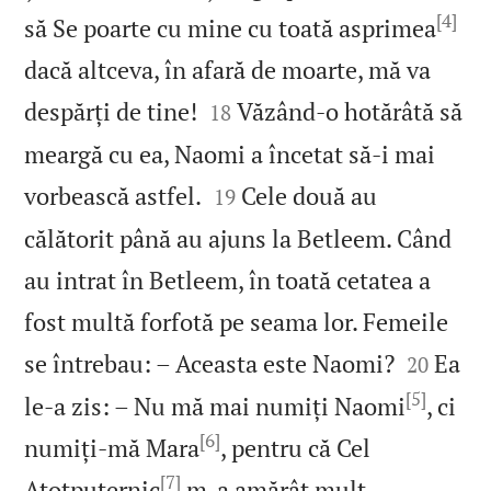
[4]
să Se poarte cu mine cu toată asprimea
dacă altceva, în afară de moarte, mă va


despărți de tine!
Văzând‑o hotărâtă să
18
meargă cu ea, Naomi a încetat să‑i mai


vorbească astfel.
Cele două au
19
călătorit până au ajuns la Betleem. Când
au intrat în Betleem, în toată cetatea a
fost multă forfotă pe seama lor. Femeile


se întrebau: – Aceasta este Naomi?
Ea
20
[5]
le‑a zis: – Nu mă mai numiți Naomi
, ci
[6]
numiți‑mă Mara
, pentru că Cel
[7]


Atotputernic
m‑a amărât mult.