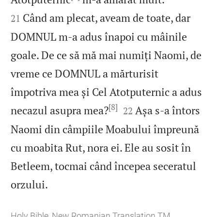
Când am plecat, aveam de toate, dar
21
DOMNUL m‑a adus înapoi cu mâinile
goale. De ce să mă mai numiți Naomi, de
vreme ce DOMNUL a mărturisit
împotriva mea și Cel Atotputernic a adus
[8]


necazul asupra mea?
Așa s‑a întors
22
Naomi din câmpiile Moabului împreună
cu moabita Rut, nora ei. Ele au sosit în
Betleem, tocmai când începea seceratul

orzului.
Holy Bible, New Romanian Translation TM