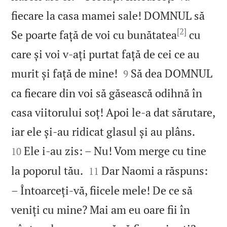
fiecare la casa mamei sale! DOMNUL să
[2]
Se poarte față de voi cu bunătatea
cu
care și voi v‑ați purtat față de cei ce au


murit și față de mine!
Să dea DOMNUL
9
ca fiecare din voi să găsească odihnă în
casa viitorului soț! Apoi le‑a dat sărutare,


iar ele și‑au ridicat glasul și au plâns.
Ele i‑au zis: – Nu! Vom merge cu tine
10


la poporul tău.
Dar Naomi a răspuns:
11
– Întoarceți‑vă, fiicele mele! De ce să
veniți cu mine? Mai am eu oare fii în