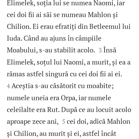
Elimelek, soția lui se numea Naomi, iar
cei doi fii ai săi se numeau Mahlon și
Chilion. Ei erau efratiți din Betleemul lui
Iuda. Când au ajuns în câmpiile


Moabului, s‑au stabilit acolo.
Însă
3
Elimelek, soțul lui Naomi, a murit, și ea a


rămas astfel singură cu cei doi fii ai ei.
Aceștia s‑au căsătorit cu moabite;
4
numele uneia era Orpa, iar numele
celeilalte era Rut. După ce au locuit acolo


aproape zece ani,
cei doi, adică Mahlon
5
și Chilion, au murit și ei, astfel încât