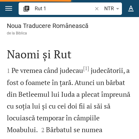
Sari la conținut
Căutați un verset bi
NTR
Rut 1
Noua Traducere Românească
de la
Biblica
Naomi și Rut

[1]

Pe vremea când judecau
judecătorii, a
1
fost o foamete în țară. Atunci un bărbat
din Betleemul lui Iuda a plecat împreună
cu soția lui și cu cei doi fii ai săi să
locuiască temporar în câmpiile


Moabului.
Bărbatul se numea
2