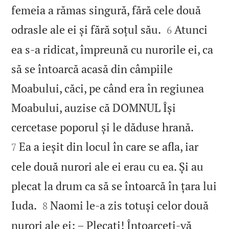
femeia a rămas singură, fără cele două


odrasle ale ei și fără soțul său.
Atunci
6
ea s‑a ridicat, împreună cu nurorile ei, ca
să se întoarcă acasă din câmpiile
Moabului, căci, pe când era în regiunea
Moabului, auzise că DOMNUL Își


cercetase poporul și le dăduse hrană.
Ea a ieșit din locul în care se afla, iar
7
cele două nurori ale ei erau cu ea. Și au
plecat la drum ca să se întoarcă în țara lui


Iuda.
Naomi le‑a zis totuși celor două
8
nurori ale ei: – Plecați! Întoarceți‑vă