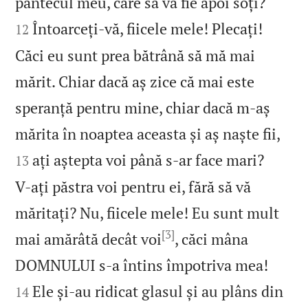


pântecul meu, care să vă fie apoi soți?
Întoarceți‑vă, fiicele mele! Plecați!
12
Căci eu sunt prea bătrână să mă mai
mărit. Chiar dacă aș zice că mai este
speranță pentru mine, chiar dacă m‑aș


mărita în noaptea aceasta și aș naște fii,
ați aștepta voi până s‑ar face mari?
13
V‑ați păstra voi pentru ei, fără să vă
măritați? Nu, fiicele mele! Eu sunt mult
[3]
mai amărâtă decât voi
, căci mâna


DOMNULUI s‑a întins împotriva mea!
Ele și‑au ridicat glasul și au plâns din
14