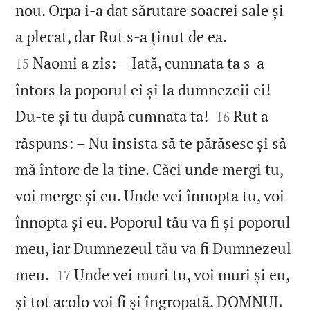
nou. Orpa i‑a dat sărutare soacrei sale și


a plecat, dar Rut s‑a ținut de ea.
Naomi a zis: – Iată, cumnata ta s‑a
15
întors la poporul ei și la dumnezeii ei!


Du‑te și tu după cumnata ta!
Rut a
16
răspuns: – Nu insista să te părăsesc și să
mă întorc de la tine. Căci unde mergi tu,
voi merge și eu. Unde vei înnopta tu, voi
înnopta și eu. Poporul tău va fi și poporul
meu, iar Dumnezeul tău va fi Dumnezeul


meu.
Unde vei muri tu, voi muri și eu,
17
și tot acolo voi fi și îngropată. DOMNUL