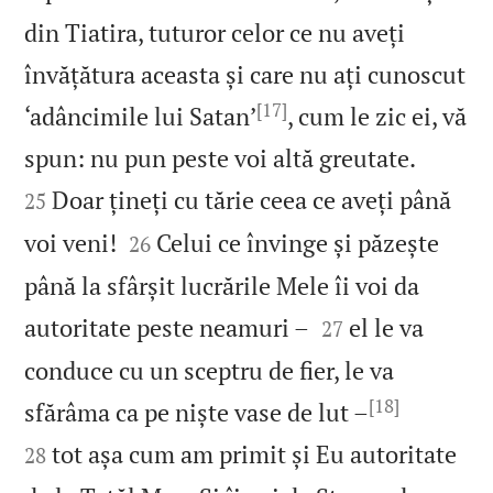
din Tiatira, tuturor celor ce nu aveți
învățătura aceasta și care nu ați cunoscut
[17]
‘adâncimile lui Satan’
, cum le zic ei, vă


spun: nu pun peste voi altă greutate.
Doar țineți cu tărie ceea ce aveți până
25


voi veni!
Celui ce învinge și păzește
26
până la sfârșit lucrările Mele îi voi da


autoritate peste neamuri –
el le va
27
conduce cu un sceptru de fier, le va
[18]


sfărâma ca pe niște vase de lut –
tot așa cum am primit și Eu autoritate
28