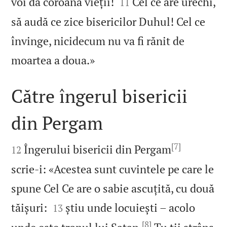


voi da coroana vieții!
Cel ce are urechi,
11
să audă ce zice bisericilor Duhul! Cel ce
învinge, nicidecum nu va fi rănit de

moartea a doua.»
Către îngerul bisericii
din Pergam

[7]

Îngerului bisericii din Pergam
12
scrie‑i: «Acestea sunt cuvintele pe care le
spune Cel Ce are o sabie ascuțită, cu două


tăișuri:
știu unde locuiești – acolo
13
[8]