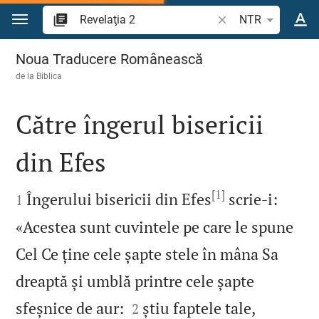
Sari la conținut
Căutați un verset bi
NTR
Revelaţia 2
Noua Traducere Românească
de la
Biblica
Către îngerul bisericii
din Efes

[1]

Îngerului bisericii din Efes
scrie‑i:
1
«Acestea sunt cuvintele pe care le spune
Cel Ce ține cele șapte stele în mâna Sa
dreaptă și umblă printre cele șapte


sfeșnice de aur:
știu faptele tale,
2