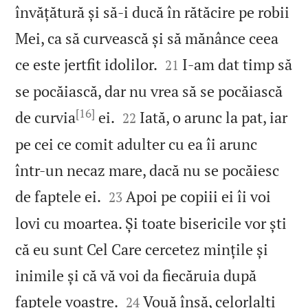
învățătură și să‑i ducă în rătăcire pe robii
Mei, ca să curvească și să mănânce ceea


ce este jertfit idolilor.
I‑am dat timp să
21
se pocăiască, dar nu vrea să se pocăiască
[16]


de curvia
ei.
Iată, o arunc la pat, iar
22
pe cei ce comit adulter cu ea îi arunc
într‑un necaz mare, dacă nu se pocăiesc


de faptele ei.
Apoi pe copiii ei îi voi
23
lovi cu moartea. Și toate bisericile vor ști
că eu sunt Cel Care cercetez mințile și
inimile și că vă voi da fiecăruia după


faptele voastre.
Vouă însă, celorlalți
24