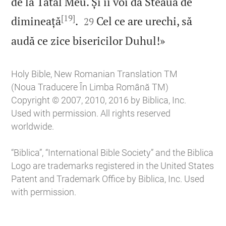
de la Tatăl Meu. Și îi voi da Steaua de
[19]


dimineață
.
Cel ce are urechi, să
29

audă ce zice bisericilor Duhul!»
Holy Bible, New Romanian Translation TM
(Noua Traducere În Limba Română TM)
Copyright © 2007, 2010, 2016 by Biblica, Inc.
Used with permission. All rights reserved
worldwide.
“Biblica”, “International Bible Society” and the Biblica
Logo are trademarks registered in the United States
Patent and Trademark Office by Biblica, Inc. Used
with permission.