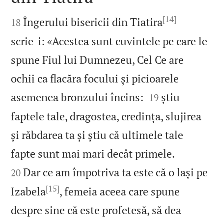

[14]

Îngerului bisericii din Tiatira
18
scrie‑i: «Acestea sunt cuvintele pe care le
spune Fiul lui Dumnezeu, Cel Ce are
ochii ca flacăra focului și picioarele


asemenea bronzului încins:
știu
19
faptele tale, dragostea, credința, slujirea
și răbdarea ta și știu că ultimele tale


fapte sunt mai mari decât primele.
Dar ce am împotriva ta este că o lași pe
20
[15]
Izabela
, femeia aceea care spune
despre sine că este profetesă, să dea