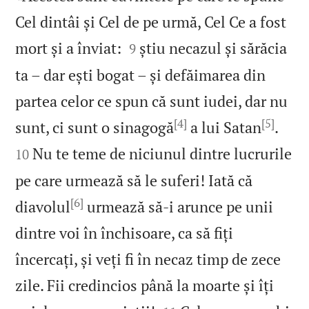
Cel dintâi și Cel de pe urmă, Cel Ce a fost


mort și a înviat:
știu necazul și sărăcia
9
ta – dar ești bogat – și defăimarea din
partea celor ce spun că sunt iudei, dar nu
[4]
[5]


sunt, ci sunt o sinagogă
a lui Satan
.
Nu te teme de niciunul dintre lucrurile
10
pe care urmează să le suferi! Iată că
[6]
diavolul
urmează să‑i arunce pe unii
dintre voi în închisoare, ca să fiți
încercați, și veți fi în necaz timp de zece
zile. Fii credincios până la moarte și îți