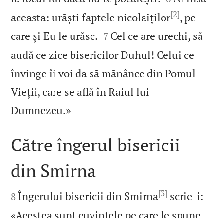
[2]
aceasta: urăști faptele nicolaiților
, pe


care și Eu le urăsc.
Cel ce are urechi, să
7
audă ce zice bisericilor Duhul! Celui ce
învinge îi voi da să mănânce din Pomul
Vieții, care se află în Raiul lui

Dumnezeu.»
Către îngerul bisericii
din Smirna

[3]

Îngerului bisericii din Smirna
scrie‑i:
8
«Acestea sunt cuvintele pe care le spune