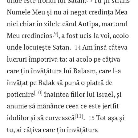
unde este tronul lui Satan.
Tu ții strâns
Numele Meu și nu ai negat credința Mea
nici chiar în zilele când Antipa, martorul
[9]
Meu credincios
, a fost ucis la voi, acolo


unde locuiește Satan.
Am însă câteva
14
lucruri împotriva ta: ai acolo pe câțiva
care țin învățătura lui Balaam, care l‑a
învățat pe Balak să pună o piatră de
[10]
poticnire
înaintea fiilor lui Israel, și
anume să mănânce ceea ce este jertfit
[11]


idolilor și să curvească
.
Tot așa și
15
tu, ai câțiva care țin învățătura