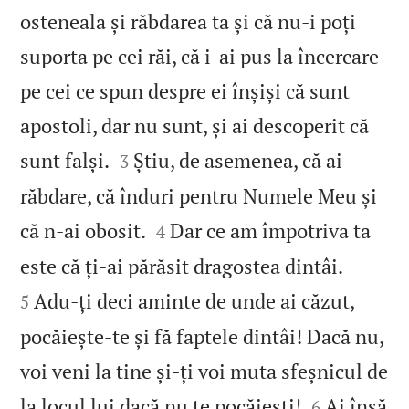
osteneala și răbdarea ta și că nu‑i poți
suporta pe cei răi, că i‑ai pus la încercare
pe cei ce spun despre ei înșiși că sunt
apostoli, dar nu sunt, și ai descoperit că


sunt falși.
Știu, de asemenea, că ai
3
răbdare, că înduri pentru Numele Meu și


că n‑ai obosit.
Dar ce am împotriva ta
4


este că ți‑ai părăsit dragostea dintâi.
Adu‑ți deci aminte de unde ai căzut,
5
pocăiește‑te și fă faptele dintâi! Dacă nu,
voi veni la tine și‑ți voi muta sfeșnicul de


la locul lui dacă nu te pocăiești!
Ai însă
6