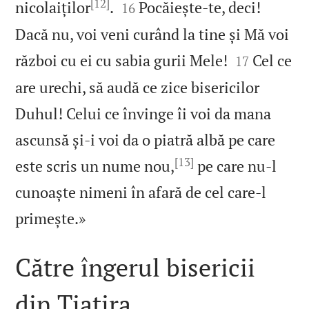
[12]


nicolaiților
.
Pocăiește‑te, deci!
16
Dacă nu, voi veni curând la tine și Mă voi


război cu ei cu sabia gurii Mele!
Cel ce
17
are urechi, să audă ce zice bisericilor
Duhul! Celui ce învinge îi voi da mana
ascunsă și‑i voi da o piatră albă pe care
[13]
este scris un nume nou,
pe care nu‑l
cunoaște nimeni în afară de cel care‑l

primește.»
Către îngerul bisericii
din Tiatira