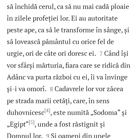
să închidă cerul, ca să nu mai cadă ploaie
în zilele profeției lor. Ei au autoritate
peste ape, ca să le transforme în sânge, și
să lovească pământul cu orice fel de


urgie, ori de câte ori doresc ei.
Când își
7
vor sfârși mărturia, fiara care se ridică din
Adânc va purta război cu ei, îi va învinge


și‑i va omorî.
Cadavrele lor vor zăcea
8
pe strada marii cetăți, care, în sens
[4]
duhovnicesc
, este numită „Sodoma“ și
[5]
„Egipt“
, unde a fost răstignit și


Domnul lor.
Și oameni din unele
9