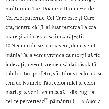
mulțumim Ție, Doamne Dumnezeule,
Cel Atotputernic, Cel Care este și Care
era, pentru că Ți‑ai luat puterea Ta cea


mare și ai început să împărățești!
Neamurile se mâniaseră, dar a venit
18
mânia Ta, a venit vremea ca morții să fie
judecați, a venit vremea să dai răsplată
robilor Tăi, profeții, sfinților și celor ce se
tem de Numele Tău, celor mici și celor
mari, și a venit vremea să‑i distrugi pe
[7]


cei ce pervertesc
pământul!“
Apoi a
19