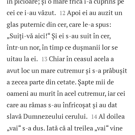
în picioare; și o mare frică i‑a cuprins pe


cei ce i‑au văzut.
Apoi ei au auzit un
12
glas puternic din cer, care le‑a spus:
„Suiți‑vă aici!“ Și ei s‑au suit în cer,
într‑un nor, în timp ce dușmanii lor se


uitau la ei.
Chiar în ceasul acela a
13
avut loc un mare cutremur și s‑a prăbușit
a zecea parte din cetate. Șapte mii de
oameni au murit în acel cutremur, iar cei
care au rămas s‑au înfricoșat și au dat


slavă Dumnezeului cerului.
Al doilea
14
„vai“ s‑a dus. Iată că al treilea „vai“ vine