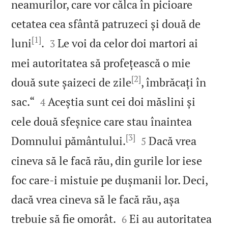
neamurilor, care vor călca în picioare
cetatea cea sfântă patruzeci și două de
[1]


luni
.
Le voi da celor doi martori ai
3
mei autoritatea să profețească o mie
[2]
două sute șaizeci de zile
, îmbrăcați în


sac.“
Aceștia sunt cei doi măslini și
4
cele două sfeșnice care stau înaintea
[3]


Domnului pământului.
Dacă vrea
5
cineva să le facă rău, din gurile lor iese
foc care‑i mistuie pe dușmanii lor. Deci,
dacă vrea cineva să le facă rău, așa


trebuie să fie omorât.
Ei au autoritatea
6