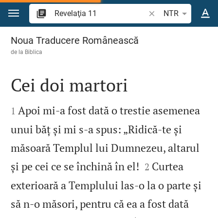
Sari la conținut
Căutați un verset bi
NTR
Revelaţia 11
Noua Traducere Românească
de la
Biblica
Cei doi martori


Apoi mi‑a fost dată o trestie asemenea
1
unui băț și mi s‑a spus: „Ridică‑te și
măsoară Templul lui Dumnezeu, altarul


și pe cei ce se închină în el!
Curtea
2
exterioară a Templului las‑o la o parte și
să n‑o măsori, pentru că ea a fost dată