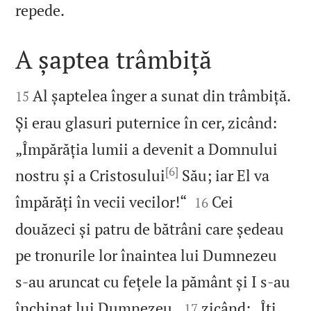

repede.
A șaptea trâmbiță


Al șaptelea înger a sunat din trâmbiță.
15
Și erau glasuri puternice în cer, zicând:
„Împărăția lumii a devenit a Domnului
[6]
nostru și a Cristosului
Său; iar El va


împărăți în vecii vecilor!“
Cei
16
douăzeci și patru de bătrâni care ședeau
pe tronurile lor înaintea lui Dumnezeu
s‑au aruncat cu fețele la pământ și I s‑au


închinat lui Dumnezeu,
zicând: „Îți
17