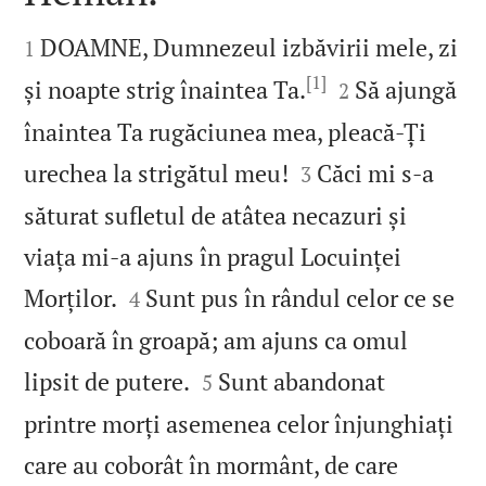


DOAMNE, Dumnezeul izbăvirii mele, zi
1
[1]


și noapte strig înaintea Ta.
Să ajungă
2
înaintea Ta rugăciunea mea, pleacă‑Ți


urechea la strigătul meu!
Căci mi s‑a
3
săturat sufletul de atâtea necazuri și
viața mi‑a ajuns în pragul Locuinței


Morților.
Sunt pus în rândul celor ce se
4
coboară în groapă; am ajuns ca omul


lipsit de putere.
Sunt abandonat
5
printre morți asemenea celor înjunghiați
care au coborât în mormânt, de care