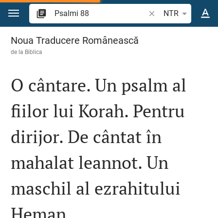
Sari la conținut
Căutați un verset bi
NTR
Psalmi 88
Noua Traducere Românească
de la
Biblica
O cântare. Un psalm al
fiilor lui Korah. Pentru
dirijor. De cântat în
mahalat leannot. Un
maschil al ezrahitului
Heman.