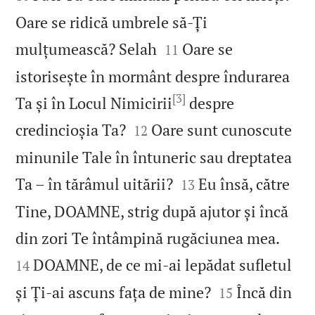
Oare se ridică umbrele să‑Ți


mulțumească? Selah
Oare se
11
istorisește în mormânt despre îndurarea
[3]
Ta și în Locul Nimicirii
despre


credincioșia Ta?
Oare sunt cunoscute
12
minunile Tale în întuneric sau dreptatea


Ta – în tărâmul uitării?
Eu însă, către
13
Tine, DOAMNE, strig după ajutor și încă


din zori Te întâmpină rugăciunea mea.
DOAMNE, de ce mi‑ai lepădat sufletul
14


și Ți‑ai ascuns fața de mine?
Încă din
15