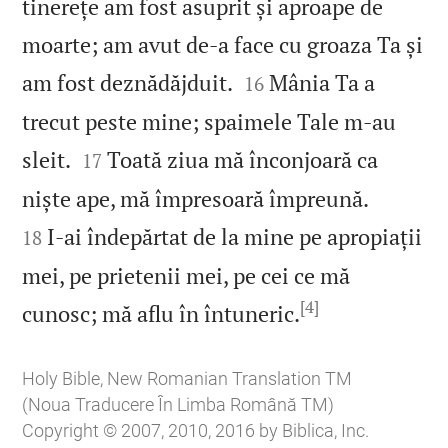
tinerețe am fost asuprit și aproape de
moarte; am avut de‑a face cu groaza Ta și


am fost deznădăjduit.
Mânia Ta a
16
trecut peste mine; spaimele Tale m‑au


sleit.
Toată ziua mă înconjoară ca
17


niște ape, mă împresoară împreună.
I‑ai îndepărtat de la mine pe apropiații
18
mei, pe prietenii mei, pe cei ce mă
[4]

cunosc; mă aflu în întuneric.
Holy Bible, New Romanian Translation TM
(Noua Traducere În Limba Română TM)
Copyright © 2007, 2010, 2016 by Biblica, Inc.