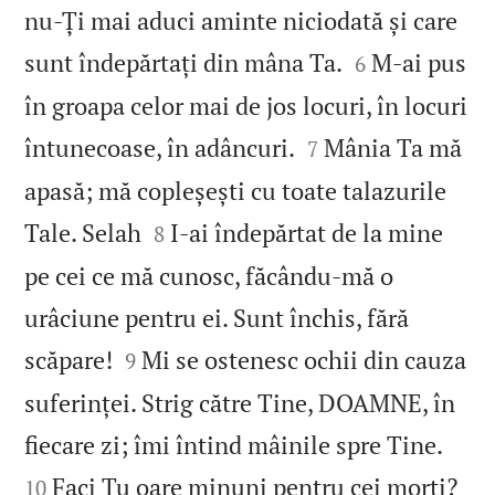
nu‑Ți mai aduci aminte niciodată și care


sunt îndepărtați din mâna Ta.
M‑ai pus
6
în groapa celor mai de jos locuri, în locuri


întunecoase, în adâncuri.
Mânia Ta mă
7
apasă; mă copleșești cu toate talazurile


Tale. Selah
I‑ai îndepărtat de la mine
8
pe cei ce mă cunosc, făcându‑mă o
urâciune pentru ei. Sunt închis, fără


scăpare!
Mi se ostenesc ochii din cauza
9
suferinței. Strig către Tine, DOAMNE, în


fiecare zi; îmi întind mâinile spre Tine.
Faci Tu oare minuni pentru cei morți?
10