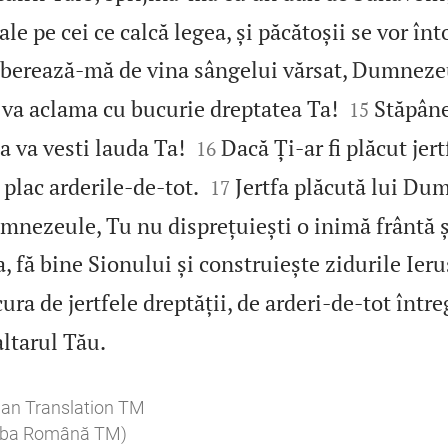
Tale pe cei ce calcă legea, și păcătoșii se vor înt
berează‑mă de vina sângelui vărsat, Dumneze


 va aclama cu bucurie dreptatea Ta!
Stăpâne
15


a va vesti lauda Ta!
Dacă Ți‑ar fi plăcut jertf
16


 plac arderile‑de‑tot.
Jertfa plăcută lui D
17
mnezeule, Tu nu disprețuiești o inimă frântă 
, fă bine Sionului și construiește zidurile Ier
ura de jertfele dreptății, de arderi‑de‑tot între

altarul Tău.
ian Translation TM
imba Română TM)