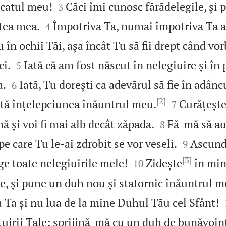


ăcatul meu!
Căci îmi cunosc fărădelegile, și
3


ntea mea.
Împotriva Ta, numai împotriva Ta a
4
 în ochii Tăi, așa încât Tu să fii drept când vorb


ci.
Iată că am fost născut în nelegiuire și în
5


a.
Iată, Tu dorești ca adevărul să fie în adâncu
6
[2]


tă înțelepciunea înăuntrul meu.
Curățește
7


mă și voi fi mai alb decât zăpada.
Fă‑mă să au
8


pe care Tu le‑ai zdrobit se vor veseli.
Ascund
9
[3]


ge toate nelegiuirile mele!
Zidește
în min
10
, și pune un duh nou și statornic înăuntrul m
 Ta și nu lua de la mine Duhul Tău cel Sfânt!
tuirii Tale; sprijină‑mă cu un duh de bunăvoin