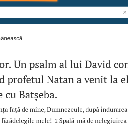
Cău
mânească
jor. Un psalm al lui David c
 profetul Natan a venit la e
e cu Batșeba.
nța față de mine, Dumnezeule, după îndurarea 


 fărădelegile mele!
Spală‑mă de nelegiuirea
2