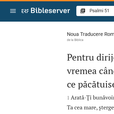
Sari la conținut
Psalmi 51
Noua Traducere Ro
de la
Biblica
Pentru diri
vremea când
ce păcătuis


Arată‑Ți bunăvoi
1
Ta cea mare, șterge