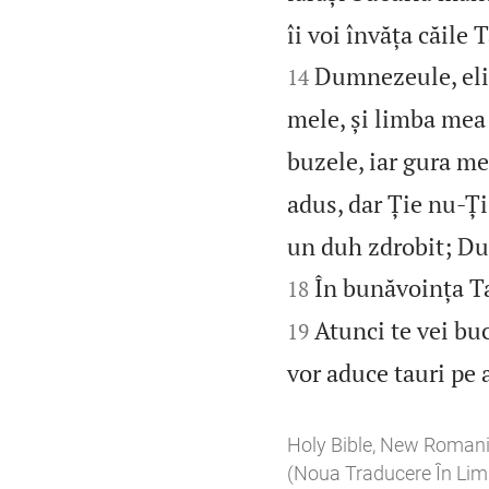
îi voi învăța căile 
Dumnezeule, eli
14
mele, și limba mea
buzele, iar gura me
adus, dar Ție nu‑Ți
un duh zdrobit; Du
În bunăvoința Ta
18
Atunci te vei buc
19
vor aduce tauri pe 
Holy Bible, New Roman
(Noua Traducere În L