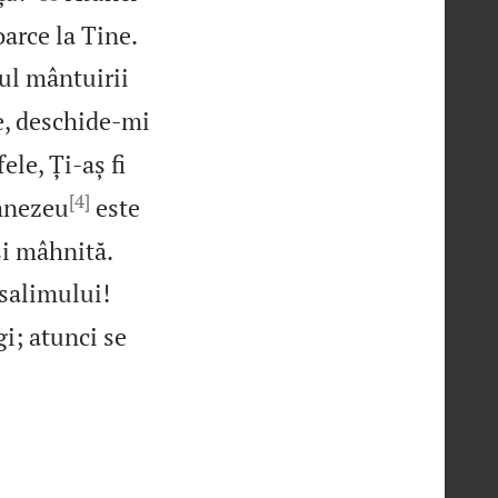


oarce la Tine.
ul mântuirii
, deschide‑mi
ele, Ți‑aș fi
[4]
umnezeu
este


și mâhnită.


usalimului!
gi; atunci se