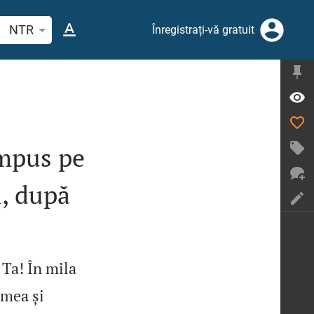
tați un verset biblic sau un cuvânt
NTR
Înregistrați-vă gratuit
ompus pe
l, după
Ta! În mila
 mea și