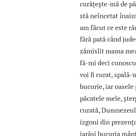
curățește‑mă de p
stă neîncetat înai
am făcut ce este rău
fără pată când jude
zămislit mama me
fă‑mi deci cunoscu
voi fi curat, spală‑
bucurie, iar oasele 
păcatele mele, șter
curată, Dumnezeule
izgoni din prezența
iarăși bucuria mân