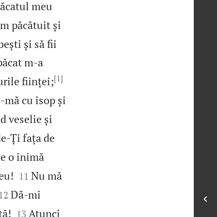
 păcatul meu
m păcătuit și
ești și să fii
 păcat m‑a
[1]
rile ființei;
‑mă cu isop și
d veselie și
e‑Ți fața de
e o inimă


eu!
Nu mă
11


Dă‑mi
12


ță!
Atunci
13