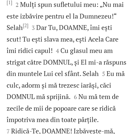
[1]


Mulți spun sufletului meu: „Nu mai
2
este izbăvire pentru el la Dumnezeu!“
[2]


Selah
Dar Tu, DOAMNE, îmi ești
3
scut! Tu ești slava mea, ești Acela Care


îmi ridici capul!
Cu glasul meu am
4
strigat către DOMNUL, și El mi‑a răspuns


din muntele Lui cel sfânt. Selah
Eu mă
5
culc, adorm și mă trezesc iarăși, căci


DOMNUL mă sprijină.
Nu mă tem de
6
zecile de mii de popoare care se ridică


împotriva mea din toate părțile.
Ridică‑Te, DOAMNE! Izbăvește‑mă,
7