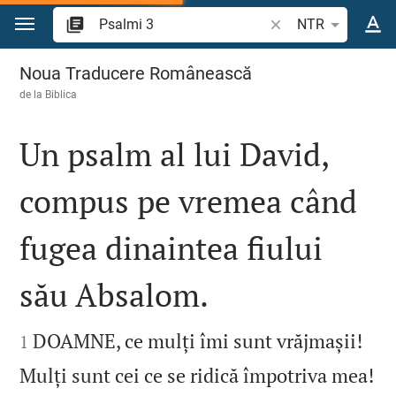
Sari la conținut
Căutați un verset bi
NTR
Psalmi 3
Noua Traducere Românească
de la
Biblica
Un psalm al lui David,
compus pe vremea când
fugea dinaintea fiului
său Absalom.


DOAMNE, ce mulți îmi sunt vrăjmașii!
1
Mulți sunt cei ce se ridică împotriva mea!