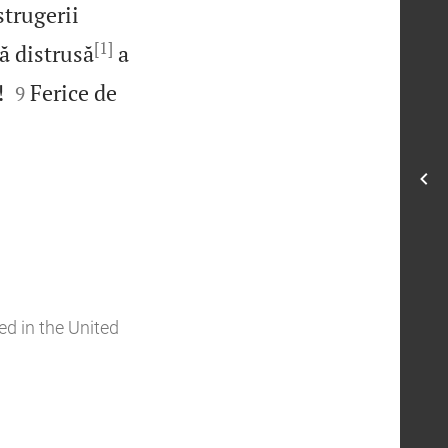
strugerii
[1]
că distrusă
a


!
Ferice de
9
ed in the United