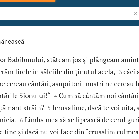
Cău
mânească
lor Babilonului, stăteam jos și plângeam amin


răm lirele în sălciile din ținutul acela,
căci 
3
ne cereau cântări, asupritorii noștri ne cereau 


tările Sionului!“
Cum să cântăm noi cântări
4


ământ străin?
Ierusalime, dacă te voi uita, s
5


nicia!
Limba mea să se lipească de cerul guri
6
 tine și dacă nu voi face din Ierusalim culmea