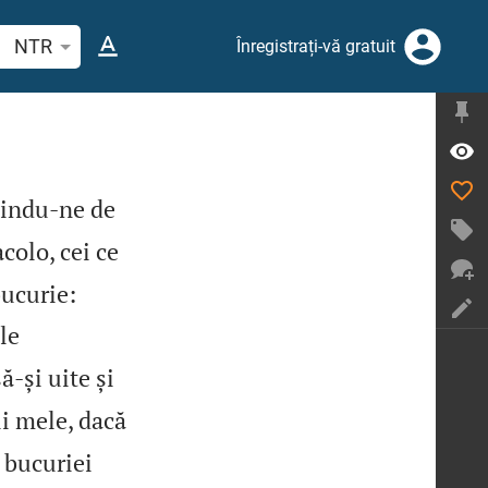
tați un verset biblic sau un cuvânt
NTR
Înregistrați-vă gratuit
tindu‑ne de
acolo, cei ce
bucurie:
le
ă‑și uite și
i mele, dacă
 bucuriei