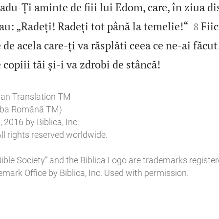
u‑Ți aminte de fiii lui Edom, care, în ziua di


au: „Radeți! Radeți tot până la temelie!“
Fii
8
de acela care‑ți va răsplăti ceea ce ne‑ai făcut

 copiii tăi și‑i va zdrobi de stâncă!
ian Translation TM
imba Română TM)
2016 by Biblica, Inc.
ll rights reserved worldwide.
l Bible Society” and the Biblica Logo are trademarks register
mark Office by Biblica, Inc. Used with permission.