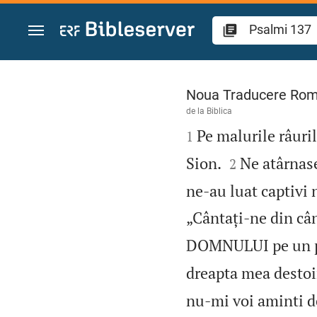
Sari la conținut
Psalmi 137
Noua Traducere Ro
de la
Biblica

Pe malurile râuri
1


Sion.
Ne atârnase
2
ne‑au luat captivi 
„Cântați‑ne din cân
DOMNULUI pe un p
dreapta mea destoi
nu‑mi voi aminti de