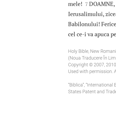


mele!
DOAMNE, ad
7
Ierusalimului, zice
Babilonului! Ferice 
cel ce‑i va apuca pe
Holy Bible, New Roman
(Noua Traducere În L
Copyright © 2007, 2010, 
Used with permission. A
“Biblica”, “Internationa
States Patent and Trade