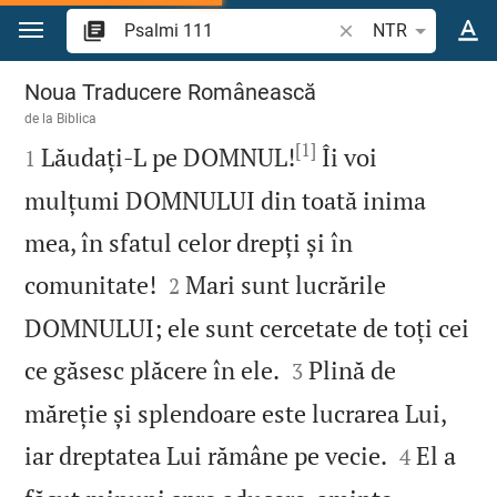
Sari la conținut
Căutați un verset bi
NTR
Psalmi 111
Noua Traducere Românească
de la
Biblica
[1]

Lăudați‑L pe DOMNUL!
Îi voi
1
mulțumi DOMNULUI din toată inima
mea, în sfatul celor drepți și în


comunitate!
Mari sunt lucrările
2
DOMNULUI; ele sunt cercetate de toți cei


ce găsesc plăcere în ele.
Plină de
3
măreție și splendoare este lucrarea Lui,


iar dreptatea Lui rămâne pe vecie.
El a
4