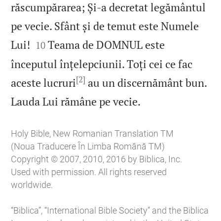
răscumpărarea; Și‑a decretat legământul
pe vecie. Sfânt și de temut este Numele


Lui!
Teama de DOMNUL este
10
începutul înțelepciunii. Toți cei ce fac
[2]
aceste lucruri
au un discernământ bun.

Lauda Lui rămâne pe vecie.
Holy Bible, New Romanian Translation TM
(Noua Traducere În Limba Română TM)
Copyright © 2007, 2010, 2016 by Biblica, Inc.
Used with permission. All rights reserved
worldwide.
“Biblica”, “International Bible Society” and the Biblica