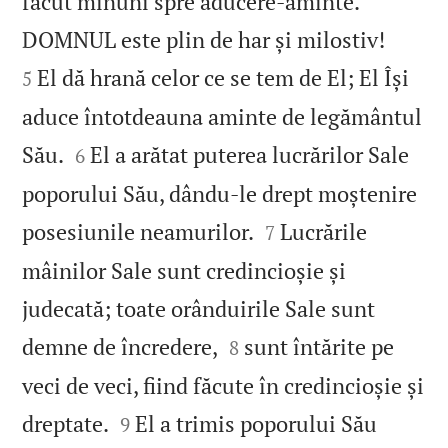
făcut minuni spre aducere-aminte.


DOMNUL este plin de har și milostiv!
El dă hrană celor ce se tem de El; El Își
5
aduce întotdeauna aminte de legământul


Său.
El a arătat puterea lucrărilor Sale
6
poporului Său, dându‑le drept moștenire


posesiunile neamurilor.
Lucrările
7
mâinilor Sale sunt credincioșie și
judecată; toate orânduirile Sale sunt


demne de încredere,
sunt întărite pe
8
veci de veci, fiind făcute în credincioșie și


dreptate.
El a trimis poporului Său
9