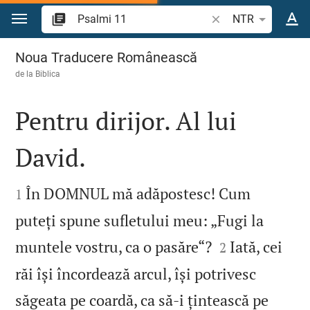
Sari la conținut
Căutați un verset bi
NTR
Psalmi 11
Noua Traducere Românească
de la
Biblica
Pentru dirijor. Al lui
David.


În DOMNUL mă adăpostesc! Cum
1
puteți spune sufletului meu: „Fugi la


muntele vostru, ca o pasăre“?
Iată, cei
2
răi își încordează arcul, își potrivesc
săgeata pe coardă, ca să‑i țintească pe