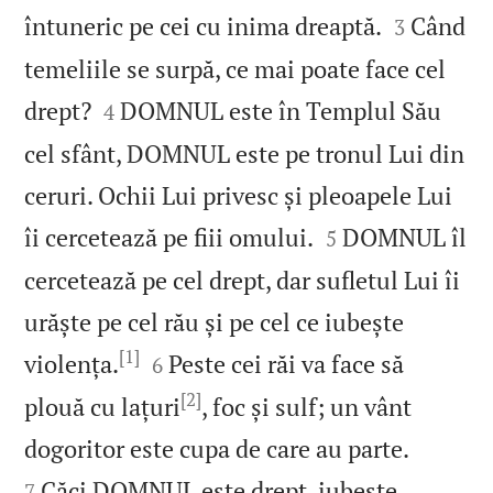


întuneric pe cei cu inima dreaptă.
Când
3
temeliile se surpă, ce mai poate face cel


drept?
DOMNUL este în Templul Său
4
cel sfânt, DOMNUL este pe tronul Lui din
ceruri. Ochii Lui privesc și pleoapele Lui


îi cercetează pe fiii omului.
DOMNUL îl
5
cercetează pe cel drept, dar sufletul Lui îi
urăște pe cel rău și pe cel ce iubește
[1]


violența.
Peste cei răi va face să
6
[2]
plouă cu lațuri
, foc și sulf; un vânt


dogoritor este cupa de care au parte.
Căci DOMNUL este drept, iubește
7