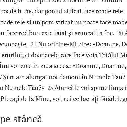
roade bune, dar pomul stricat face roade rele.
oade rele și un pom stricat nu poate face road


 face rod bun este tăiat și aruncat în foc.
20


recunoaște.
Nu oricine‑Mi zice: «Doamne, 
21
Cerurilor, ci doar acela care face voia Tatălui 
Îmi vor zice în ziua aceea: «Doamne, Doamne,
? Și n‑am alungat noi demoni în Numele Tău? 


în Numele Tău?»
Atunci le voi spune limpe
23
lecați de la Mine, voi, cei ce lucrați fărădeleg
 pe stâncă