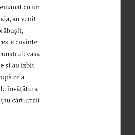
asemănat cu un
aia, au venit
prăbușit,
ceste cuvinte
construit casa
e și au izbit
upă ce a
de învățătura
ățau cărturarii