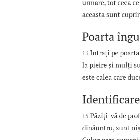
urmare, tot ceea ce 
aceasta sunt cuprin
Poarta îngu


Intrați pe poarta
13
la pieire și mulți s
este calea care duce
Identificare


Păziți‑vă de profe
15
dinăuntru, sunt niș
Culeg oare oamenii