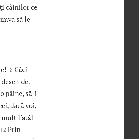
ți câinilor ce
cumva să le


de!
Căci
8


a deschide.
 o pâine, să‑i
ci, dacă voi,
i mult Tatăl


Prin
12