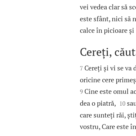
vei vedea clar să sc
este sfânt, nici să 
calce în picioare și
Cereți, căut


Cereți și vi se va 
7
oricine cere primeșt
Cine este omul ace
9


dea o piatră,
sau
10
care sunteți răi, șt
vostru, Care este în