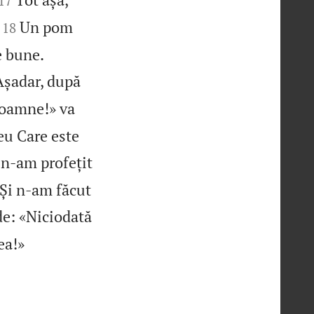
17


Un pom
18


e bune.
Așadar, după
Doamne!» va
Meu Care este
 n‑am profețit
Și n‑am făcut
de: «Niciodată

ea!»