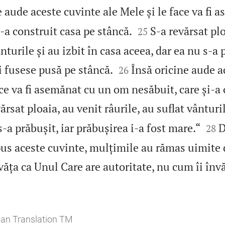
e aude aceste cuvinte ale Mele și le face va fi 


i‑a construit casa pe stâncă.
S‑a revărsat plo
25
ânturile și au izbit în casa aceea, dar ea nu s‑a 


i fusese pusă pe stâncă.
Însă oricine aude a
26
ace va fi asemănat cu un om nesăbuit, care și‑a 
ărsat ploaia, au venit râurile, au suflat vânturil


s‑a prăbușit, iar prăbușirea i‑a fost mare.“
D
28
pus aceste cuvinte, mulțimile au rămas uimite 
nvăța ca Unul Care are autoritate, nu cum îi înv
ian Translation TM