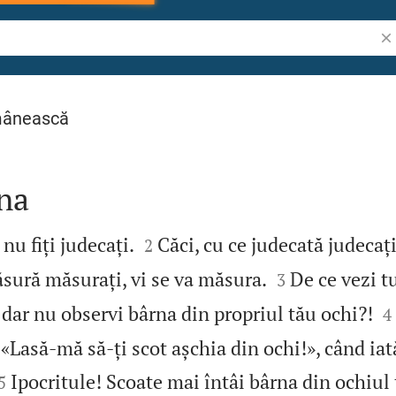
Cău
mânească
rna


nu fiți judecați.
Căci, cu ce judecată judecați,
2


ăsură măsurați, vi se va măsura.
De ce vezi t
3

, dar nu observi bârna din propriul tău ochi?!
4
 «Lasă‑mă să‑ți scot așchia din ochi!», când iat


Ipocritule! Scoate mai întâi bârna din ochiul 
5