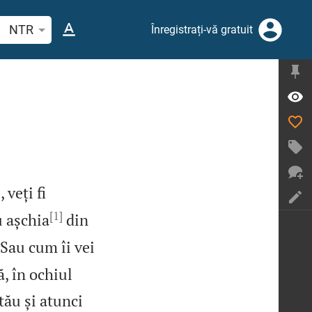
tați un verset biblic sau un cuvânt
NTR
Înregistrați-vă gratuit
 veți fi
[1]
u așchia
din

Sau cum îi vei
ă, în ochiul
tău și atunci