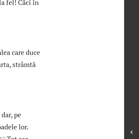
a fel! Căci în
alea care duce
rta, strâmtă
 dar, pe
adele lor.


Tot așa,