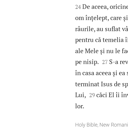


De aceea, oricin
24
om înțelept, care ș
râurile, au suflat v
pentru că temelia î
ale Mele și nu le f


pe nisip.
S‑a rev
27
în casa aceea și ea 
terminat Isus de s


Lui,
căci El îi î
29

lor.
Holy Bible, New Roman