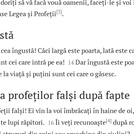
doriți să vă facă vouă oamenii, faceți‑le și voi l
[3]

se Legea și Profeții
.
stă
 cea îngustă! Căci largă este poarta, lată este c


unt cei care intră pe ea!
Dar îngustă este poa
14

 la viață și puțini sunt cei care o găsesc.
a profeților falși după fapte
ții falși! Ei vin la voi îmbrăcați în haine de oi,
[4]


te lupi răpitori.
Îi veți recunoaște
după ro
16
 struguri din spini sau smochine din ciulini?