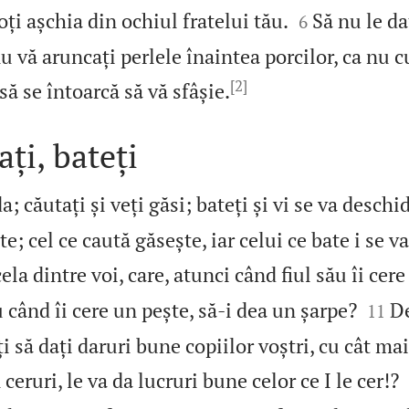


oți așchia din ochiul fratelui tău.
Să nu le da
6
nu vă aruncați perlele înaintea porcilor, ca nu 
[2]

 să se întoarcă să vă sfâșie.
ați, bateți
da; căutați și veți găsi; bateți și vi se va deschi
e; cel ce caută găsește, iar celui ce bate i se v
la dintre voi, care, atunci când fiul său îi cere


 când îi cere un pește, să‑i dea un șarpe?
De
11
iți să dați daruri bune copiilor voștri, cu cât ma
 ceruri, le va da lucruri bune celor ce I le cer!?