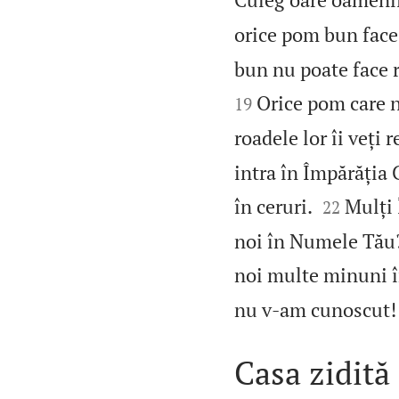
orice pom bun face 
bun nu poate face r
Orice pom care nu
19
roadele lor îi veți 
intra în Împărăția 


în ceruri.
Mulți 
22
noi în Numele Tău
noi multe minuni 
nu v‑am cunoscut! P
Casa zidită