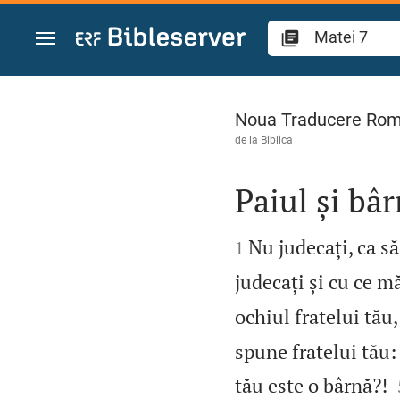
Sari la conținut
Matei 7
Noua Traducere Ro
de la
Biblica
Paiul și bâ


Nu judecați, ca să 
1
judecați și cu ce m
ochiul fratelui tău
spune fratelui tău:
tău este o bârnă?!