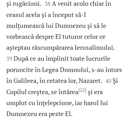


și rugăciuni.
A venit acolo chiar în
38
ceasul acela și a început să‑I
mulțumească lui Dumnezeu și să le
vorbească despre El tuturor celor ce


așteptau răscumpărarea Ierusalimului.
După ce au împlinit toate lucrurile
39
poruncite în Legea Domnului, s‑au întors


în Galileea, în cetatea lor, Nazaret.
Și
40
[22]
Copilul creștea, se întărea
și era
umplut cu înțelepciune, iar harul lui

Dumnezeu era peste El.