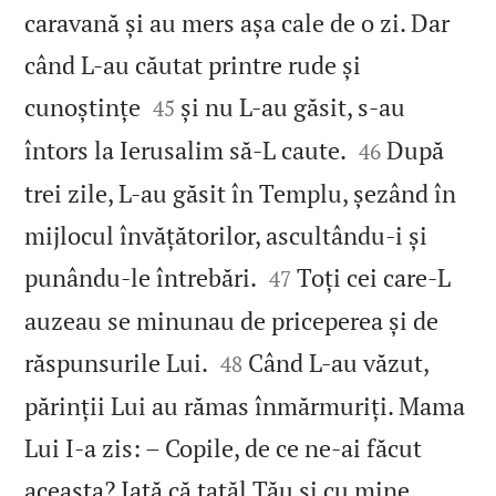
caravană și au mers așa cale de o zi. Dar
când L‑au căutat printre rude și


cunoștințe
și nu L‑au găsit, s‑au
45


întors la Ierusalim să‑L caute.
După
46
trei zile, L‑au găsit în Templu, șezând în
mijlocul învățătorilor, ascultându‑i și


punându‑le întrebări.
Toți cei care‑L
47
auzeau se minunau de priceperea și de


răspunsurile Lui.
Când L‑au văzut,
48
părinții Lui au rămas înmărmuriți. Mama
Lui I‑a zis: – Copile, de ce ne‑ai făcut
aceasta? Iată că tatăl Tău și cu mine