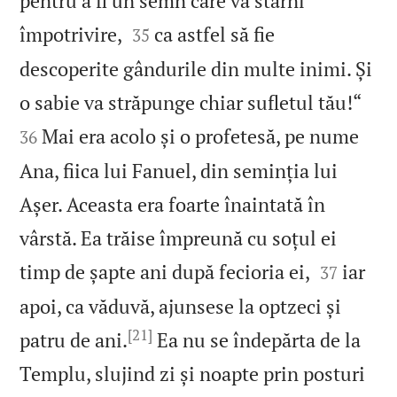
pentru a fi un semn care va stârni


împotrivire,
ca astfel să fie
35
descoperite gândurile din multe inimi. Și


o sabie va străpunge chiar sufletul tău!“
Mai era acolo și o profetesă, pe nume
36
Ana, fiica lui Fanuel, din seminția lui
Așer. Aceasta era foarte înaintată în
vârstă. Ea trăise împreună cu soțul ei


timp de șapte ani după fecioria ei,
iar
37
apoi, ca văduvă, ajunsese la optzeci și
[21]
patru de ani.
Ea nu se îndepărta de la
Templu, slujind zi și noapte prin posturi