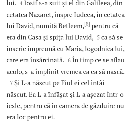


lui.
Iosif s‑a suit și el din Galileea, din
4
cetatea Nazaret, înspre Iudeea, în cetatea
[8]
lui David, numită Betleem,
pentru că


era din Casa și spița lui David,
ca să se
5
înscrie împreună cu Maria, logodnica lui,


care era însărcinată.
În timp ce se aflau
6

acolo, s‑a împlinit vremea ca ea să nască.

Și L‑a născut pe Fiul ei cel întâi
7
născut. Ea L‑a înfășat și L‑a așezat într‑o
iesle, pentru că în camera de găzduire nu

era loc pentru ei.