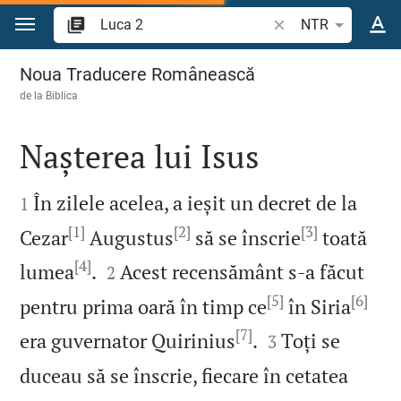
Sari la conținut
Căutați un verset bi
NTR
Luca 2
Noua Traducere Românească
de la
Biblica
Nașterea lui Isus


În zilele acelea, a ieșit un decret de la
1
[1]
[2]
[3]
Cezar
Augustus
să se înscrie
toată
[4]


lumea
.
Acest recensământ s‑a făcut
2
[5]
[6]
pentru prima oară în timp ce
în Siria
[7]


era guvernator Quirinius
.
Toți se
3
duceau să se înscrie, fiecare în cetatea