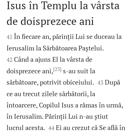
Isus în Templu la vârsta
de doisprezece ani


În fiecare an, părinții Lui se duceau la
41


Ierusalim la Sărbătoarea Paștelui.
Când a ajuns El la vârsta de
42
[23]
doisprezece ani,
s‑au suit la


sărbătoare, potrivit obiceiului.
După
43
ce au trecut zilele sărbătorii, la
întoarcere, Copilul Isus a rămas în urmă,
în Ierusalim. Părinții Lui n‑au știut


lucrul acesta.
Ei au crezut că Se află în
44