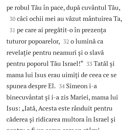

pe robul Tău în pace, după cuvântul Tău,


căci ochii mei au văzut mântuirea Ta,
30

pe care ai pregătit‑o în prezența
31


tuturor popoarelor,
o lumină ca
32
revelație pentru neamuri și o slavă


pentru poporul Tău Israel!“
Tatăl și
33
mama lui Isus erau uimiți de ceea ce se


spunea despre El.
Simeon i‑a
34
binecuvântat și i‑a zis Mariei, mama lui
Isus: „Iată, Acesta este rânduit pentru
căderea și ridicarea multora în Israel și