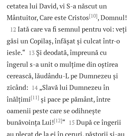
cetatea lui David, vi S‑a născut un
[10]

Mântuitor, Care este Cristos
, Domnul!

Iată care va fi semnul pentru voi: veți
12
găsi un Copilaș, înfășat și culcat într‑o


iesle.“
Și deodată, împreună cu
13
îngerul s‑a unit o mulțime din oștirea
cerească, lăudându‑L pe Dumnezeu și


zicând:
„Slavă lui Dumnezeu în
14
[11]
înălțimi
și pace pe pământ, între
oamenii peste care se odihnește
[12]


bunăvoința Lui!
“
După ce îngerii
15
au plecat de la ei în ceruri, păstorii și‑au