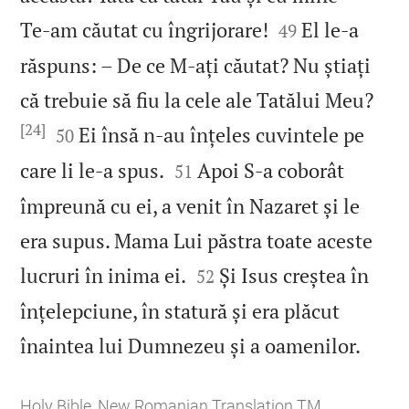


Te‑am căutat cu îngrijorare!
El le‑a
49
răspuns: – De ce M‑ați căutat? Nu știați
că trebuie să fiu la cele ale Tatălui Meu?
[24]


Ei însă n‑au înțeles cuvintele pe
50


care li le‑a spus.
Apoi S‑a coborât
51
împreună cu ei, a venit în Nazaret și le
era supus. Mama Lui păstra toate aceste


lucruri în inima ei.
Și Isus creștea în
52
înțelepciune, în statură și era plăcut

înaintea lui Dumnezeu și a oamenilor.
Holy Bible, New Romanian Translation TM