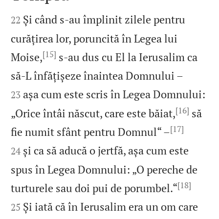


Și când s‑au împlinit zilele pentru
22
curățirea lor, poruncită în Legea lui
[15]
Moise,
s‑au dus cu El la Ierusalim ca


să‑L înfățișeze înaintea Domnului –
așa cum este scris în Legea Domnului:
23
[16]
„Orice întâi născut, care este băiat,
să
[17]


fie numit sfânt pentru Domnul“ –
și ca să aducă o jertfă, așa cum este
24
spus în Legea Domnului: „O pereche de
[18]


turturele sau doi pui de porumbel.“
Și iată că în Ierusalim era un om care
25