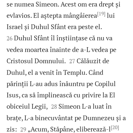
se numea Simeon. Acest om era drept și
[19]
evlavios. El aștepta mângâierea
lui


Israel și Duhul Sfânt era peste el.
Duhul Sfânt îl înștiințase că nu va
26
vedea moartea înainte de a‑L vedea pe


Cristosul Domnului.
Călăuzit de
27
Duhul, el a venit în Templu. Când
părinții L‑au adus înăuntru pe Copilul
Isus, ca să împlinească cu privire la El


obiceiul Legii,
Simeon L‑a luat în
28
brațe, L‑a binecuvântat pe Dumnezeu și a
[20]


zis:
„Acum, Stăpâne, eliberează‑l
29