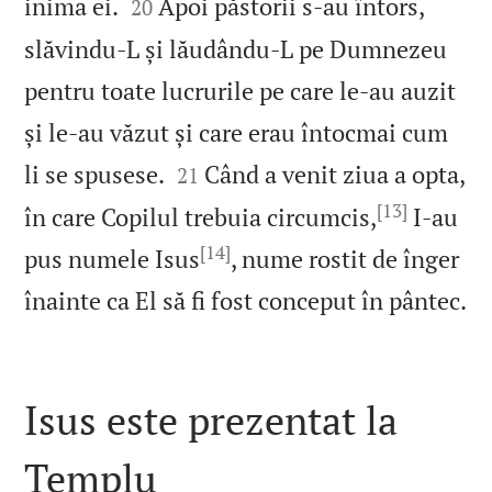


inima ei.
Apoi păstorii s‑au întors,
20
slăvindu‑L și lăudându‑L pe Dumnezeu
pentru toate lucrurile pe care le‑au auzit
și le‑au văzut și care erau întocmai cum


li se spusese.
Când a venit ziua a opta,
21
[13]
în care Copilul trebuia circumcis,
I‑au
[14]
pus numele Isus
, nume rostit de înger

înainte ca El să fi fost conceput în pântec.
Isus este prezentat la
Templu