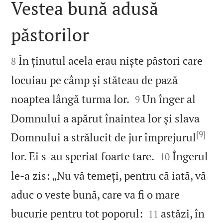
Vestea bună adusă
păstorilor


În ținutul acela erau niște păstori care
8
locuiau pe câmp și stăteau de pază


noaptea lângă turma lor.
Un înger al
9
Domnului a apărut înaintea lor și slava
[9]
Domnului a strălucit de jur împrejurul


lor. Ei s‑au speriat foarte tare.
Îngerul
10
le‑a zis: „Nu vă temeți, pentru că iată, vă
aduc o veste bună, care va fi o mare


bucurie pentru tot poporul:
astăzi, în
11