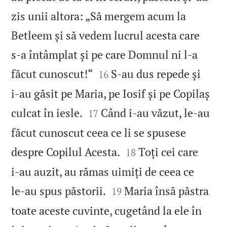
zis unii altora: „Să mergem acum la
Betleem și să vedem lucrul acesta care
s‑a întâmplat și pe care Domnul ni l‑a


făcut cunoscut!“
S‑au dus repede și
16
i‑au găsit pe Maria, pe Iosif și pe Copilaș


culcat în iesle.
Când i‑au văzut, le‑au
17
făcut cunoscut ceea ce li se spusese


despre Copilul Acesta.
Toți cei care
18
i‑au auzit, au rămas uimiți de ceea ce


le‑au spus păstorii.
Maria însă păstra
19
toate aceste cuvinte, cugetând la ele în