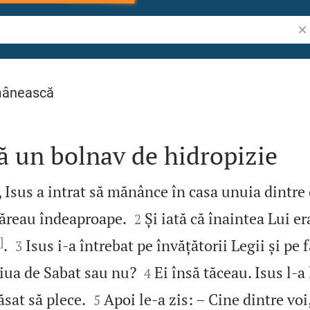
Cău
mânească
ă un bolnav de hidropizie
t, Isus a intrat să mănânce în casa unuia dintre


rmăreau îndeaproape.
Și iată că înaintea Lui e
2
]


.
Isus i‑a întrebat pe învățătorii Legii și pe f
3


ziua de Sabat sau nu?
Ei însă tăceau. Isus l‑a
4


lăsat să plece.
Apoi le‑a zis: – Cine dintre voi
5