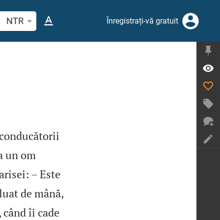
tați un verset biblic sau un cuvânt
NTR
Înregistrați-vă gratuit
 conducătorii
ra un om
arisei: – Este
 luat de mână,
, când îi cade