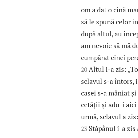
om a dat o cină mar
să le spună celor in
după altul, au înce
am nevoie să mă duc
cumpărat cinci pere
Altul i‑a zis: „
20
sclavul s‑a întors, 
casei s‑a mâniat și 
cetății și adu‑i aici
urmă, sclavul a zis:
Stăpânul i‑a zis 
23