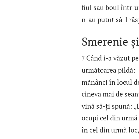
fiul sau boul într‑
n‑au putut să‑I răs
Smerenie și


Când i‑a văzut pe 
7
următoarea pildă:
mănânci în locul de
cineva mai de seam
vină să‑ți spună: „
ocupi cel din urmă 
în cel din urmă loc,