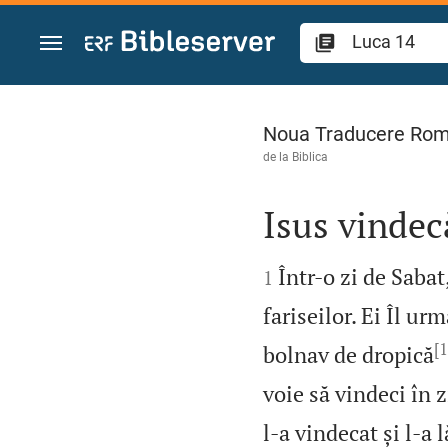
Sari la conținut
Luca 14
Noua Traducere Ro
de la
Biblica
Isus vindec


Într‑o zi de Saba
1
fariseilor. Ei Îl u
[1
bolnav de dropică
voie să vindeci în 
l‑a vindecat și l‑a 