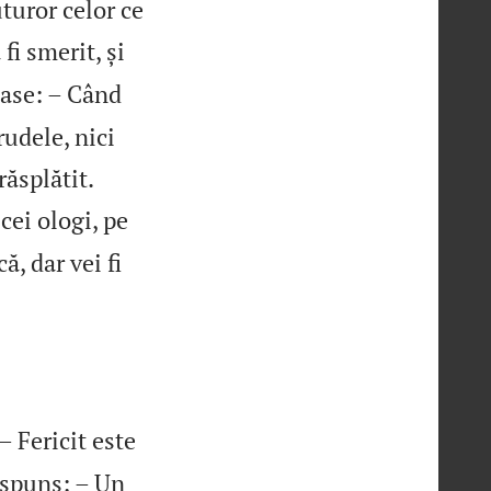
turor celor ce
fi smerit, și
itase: – Când
rudele, nici


răsplătit.
 cei ologi, pe
ă, dar vei fi
– Fericit este
ăspuns: – Un