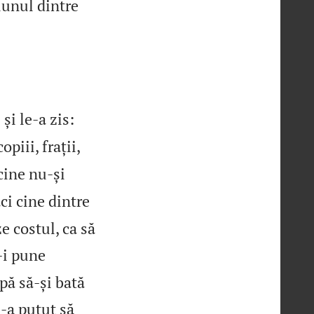
iunul dintre


i le‑a zis:
piii, frații,
cine nu‑și
ci cine dintre
e costul, ca să
‑i pune
pă să‑și bată
n‑a putut să