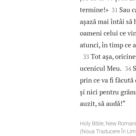


termine!»
Sau c
31
așază mai întâi să 
oameni celui ce vin
atunci, în timp ce a

Tot așa, oricine
33


ucenicul Meu.
S
34
prin ce va fi făcută
și nici pentru grăm

auzit, să audă!“
Holy Bible, New Roman
(Noua Traducere În L