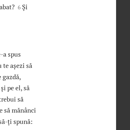


Sabat?
Și
6
e‑a spus
 te așezi să
e gazdă,
 și pe el, să
trebui să
‑te să mănânci
 să‑ți spună: