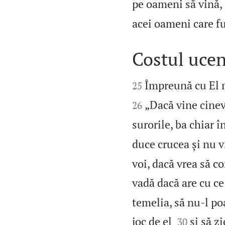
pe oameni să vină, 
acei oameni care fu
Costul ucen


Împreună cu El m
25
„Dacă vine cinev
26
surorile, ba chiar î
duce crucea și nu 
voi, dacă vrea să c
vadă dacă are cu ce
temelia, să nu‑l po


joc de el
și să z
30