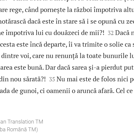
are rege, când pornește la război împotriva altu
hotărască dacă este în stare să i se opună cu ze


e împotriva lui cu douăzeci de mii?!
Dacă n
32
cesta este încă departe, îi va trimite o solie ca
 dintre voi, care nu renunță la toate bunurile lu
area este bună. Dar dacă sarea și‑a pierdut put


 din nou sărată?!
Nu mai este de folos nici
35
ada de gunoi, ci oamenii o aruncă afară. Cel ce
ian Translation TM
imba Română TM)