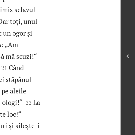
rimis sclavul
Dar toți, unul
 un ogor și
is: „Am


să mă scuzi!“


Când
21
nci stăpânul
 pe aleile


i ologi!“
La
22


te loc!“
ri și silește‑i