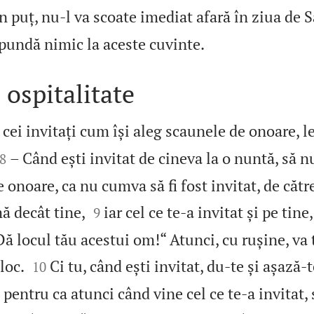
un puț, nu‑l va scoate imediat afară în ziua de 

pundă nimic la aceste cuvinte.
 ospitalitate
cei invitați cum își aleg scaunele de onoare, l


– Când ești invitat de cineva la o nuntă, să nu
8
 onoare, ca nu cumva să fi fost invitat, de cătr


ă decât tine,
iar cel ce te‑a invitat și pe tine,
9
Dă locul tău acestui om!“ Atunci, cu rușine, va 


loc.
Ci tu, când ești invitat, du‑te și așază
10
 pentru ca atunci când vine cel ce te‑a invitat,