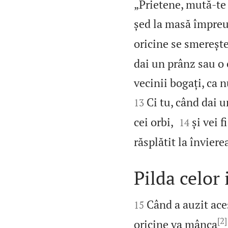
„Prietene, mută‑te 
șed la masă împreu
oricine se smerește,
dai un prânz sau o ci
vecinii bogați, ca nu
Ci tu, când dai un
13


cei orbi,
și vei f
14
răsplătit la înviere
Pilda celor 


Când a auzit aces
15
[2]
oricine va mânca