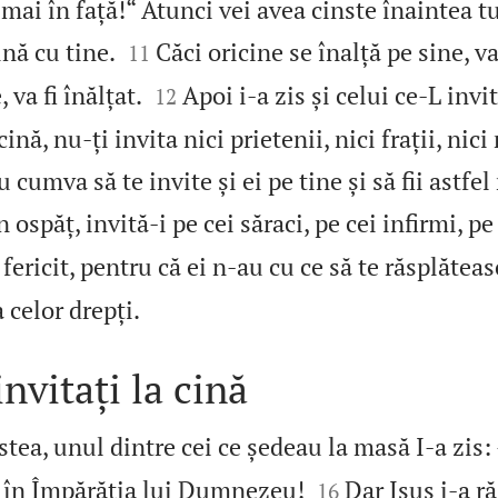
mai în față!“ Atunci vei avea cinste înaintea tu


nă cu tine.
Căci oricine se înalță pe sine, va 
11


 va fi înălțat.
Apoi i‑a zis și celui ce‑L inv
12
nă, nu‑ți invita nici prietenii, nici frații, nici 
 cumva să te invite și ei pe tine și să fii astfel 
 ospăț, invită‑i pe cei săraci, pe cei infirmi, pe
i fericit, pentru că ei n‑au cu ce să te răsplăteasc

a celor drepți.
invitați la cină
tea, unul dintre cei ce ședeau la masă I‑a zis: 


în Împărăția lui Dumnezeu!
Dar Isus i‑a r
16