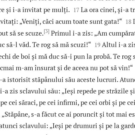


e și i‑a invitat pe mulți.
La ora cinei, și‑a t
17


vitați: „Veniți, căci acum toate sunt gata!“
18
[3]
put să se scuze.
Primul i‑a zis: „Am cumpărat


 să‑l văd. Te rog să mă scuzi!“
Altul i‑a z
19
chi de boi și mă duc să‑i pun la probă. Te rog 
Tocmai m‑am însurat și de aceea nu pot să vin!“
i‑a istorisit stăpânului său aceste lucruri. Atu
i‑a zis sclavului său: „Ieși repede pe străzile și
 pe cei săraci, pe cei infirmi, pe cei orbi și pe ce
 „Stăpâne, s‑a făcut ce ai poruncit și tot mai es
atunci sclavului: „Ieși pe drumuri și pe la gardu