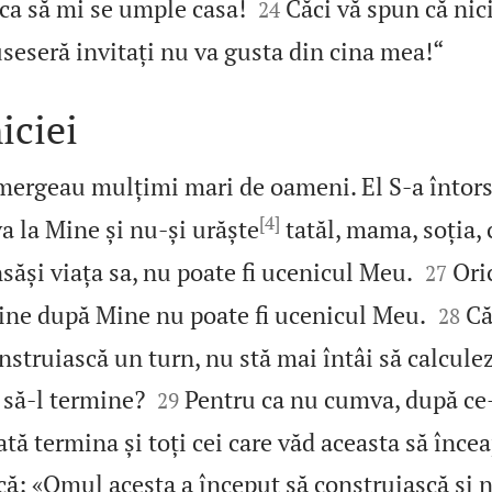


ca să mi se umple casa!
Căci vă spun că nic
24

seseră invitați nu va gusta din cina mea!“
iciei
ergeau mulțimi mari de oameni. El S‑a întors ș
[4]
a la Mine și nu‑și urăște
tatăl, mama, soția, co


nsăși viața sa, nu poate fi ucenicul Meu.
Ori
27


vine după Mine nu poate fi ucenicul Meu.
Că
28
onstruiască un turn, nu stă mai întâi să calculez


 să‑l termine?
Pentru ca nu cumva, după ce
29
ată termina și toți cei care văd aceasta să încea
ică: «Omul acesta a început să construiască și 