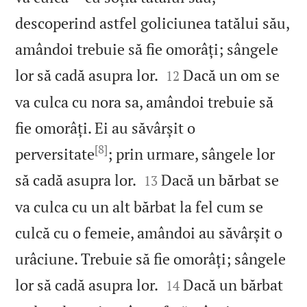
descoperind astfel goliciunea tatălui său,
amândoi trebuie să fie omorâți; sângele


lor să cadă asupra lor.
Dacă un om se
12
va culca cu nora sa, amândoi trebuie să
fie omorâți. Ei au săvârșit o
[8]
perversitate
; prin urmare, sângele lor


să cadă asupra lor.
Dacă un bărbat se
13
va culca cu un alt bărbat la fel cum se
culcă cu o femeie, amândoi au săvârșit o
urâciune. Trebuie să fie omorâți; sângele


lor să cadă asupra lor.
Dacă un bărbat
14