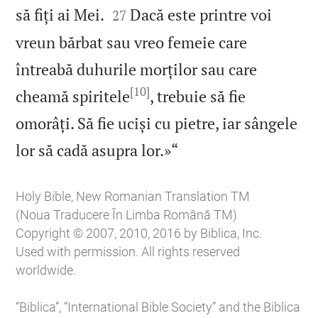


să fiți ai Mei.
Dacă este printre voi
27
vreun bărbat sau vreo femeie care
întreabă duhurile morților sau care
[10]
cheamă spiritele
, trebuie să fie
omorâți. Să fie uciși cu pietre, iar sângele

lor să cadă asupra lor.»“
Holy Bible, New Romanian Translation TM
(Noua Traducere În Limba Română TM)
Copyright © 2007, 2010, 2016 by Biblica, Inc.
Used with permission. All rights reserved
worldwide.
“Biblica”, “International Bible Society” and the Biblica