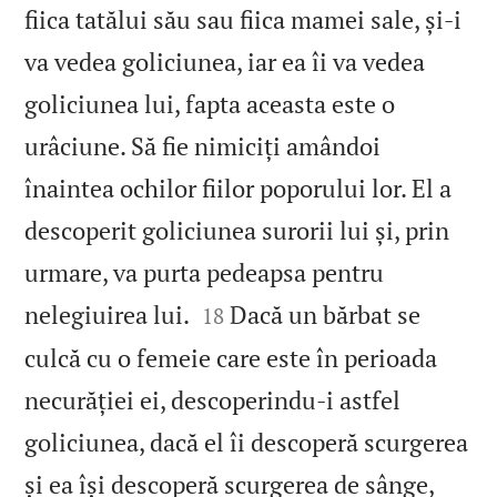
fiica tatălui său sau fiica mamei sale, și‑i
va vedea goliciunea, iar ea îi va vedea
goliciunea lui, fapta aceasta este o
urâciune. Să fie nimiciți amândoi
înaintea ochilor fiilor poporului lor. El a
descoperit goliciunea surorii lui și, prin
urmare, va purta pedeapsa pentru


nelegiuirea lui.
Dacă un bărbat se
18
culcă cu o femeie care este în perioada
necurăției ei, descoperindu‑i astfel
goliciunea, dacă el îi descoperă scurgerea
și ea își descoperă scurgerea de sânge,