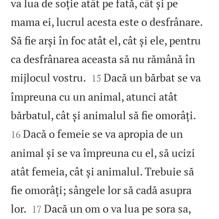
va lua de soție atât pe fată, cât și pe
mama ei, lucrul acesta este o desfrânare.
Să fie arși în foc atât el, cât și ele, pentru
ca desfrânarea aceasta să nu rămână în


mijlocul vostru.
Dacă un bărbat se va
15
împreuna cu un animal, atunci atât


bărbatul, cât și animalul să fie omorâți.
Dacă o femeie se va apropia de un
16
animal și se va împreuna cu el, să ucizi
atât femeia, cât și animalul. Trebuie să
fie omorâți; sângele lor să cadă asupra


lor.
Dacă un om o va lua pe sora sa,
17