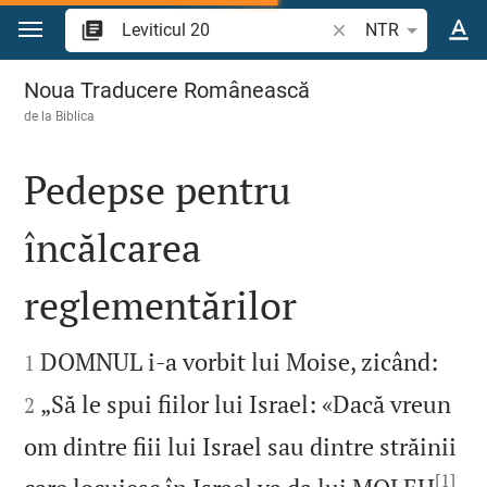
Sari la conținut
Căutați un verset bi
NTR
Leviticul 20
Noua Traducere Românească
de la
Biblica
Pedepse pentru
încălcarea
reglementărilor




DOMNUL i‑a vorbit lui Moise, zicând:
1
„Să le spui fiilor lui Israel: «Dacă vreun
2
om dintre fiii lui Israel sau dintre străinii
[1]