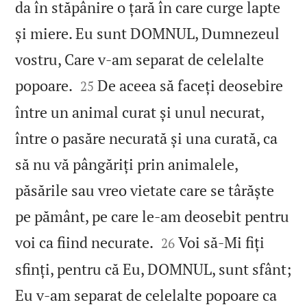
da în stăpânire o țară în care curge lapte
și miere. Eu sunt DOMNUL, Dumnezeul
vostru, Care v‑am separat de celelalte


popoare.
De aceea să faceți deosebire
25
între un animal curat și unul necurat,
între o pasăre necurată și una curată, ca
să nu vă pângăriți prin animalele,
păsările sau vreo vietate care se târăște
pe pământ, pe care le‑am deosebit pentru


voi ca fiind necurate.
Voi să‑Mi fiți
26
sfinți, pentru că Eu, DOMNUL, sunt sfânt;
Eu v‑am separat de celelalte popoare ca