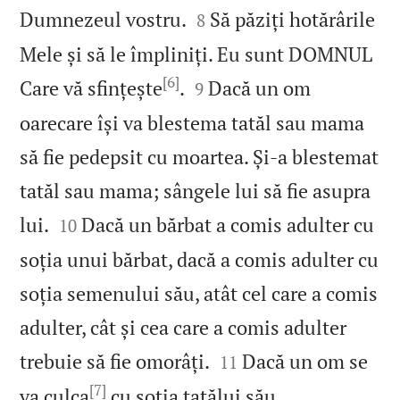


Dumnezeul vostru.
Să păziți hotărârile
8
Mele și să le împliniți. Eu sunt DOMNUL
[6]


Care vă sfințește
.
Dacă un om
9
oarecare își va blestema tatăl sau mama
să fie pedepsit cu moartea. Și‑a blestemat
tatăl sau mama; sângele lui să fie asupra


lui.
Dacă un bărbat a comis adulter cu
10
soția unui bărbat, dacă a comis adulter cu
soția semenului său, atât cel care a comis
adulter, cât și cea care a comis adulter


trebuie să fie omorâți.
Dacă un om se
11
[7]
va culca
cu soția tatălui său,