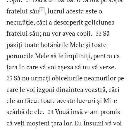
[9]
fratelui său
, lucrul acesta este o
necurăție, căci a descoperit goliciunea


fratelui său; nu vor avea copii.
Să
22
păziți toate hotărârile Mele și toate
poruncile Mele să le împliniți, pentru ca


țara în care vă voi așeza să nu vă verse.
Să nu urmați obiceiurile neamurilor pe
23
care le voi izgoni dinaintea voastră, căci
ele au făcut toate aceste lucruri și Mi‑e


scârbă de ele.
Vouă însă v‑am promis
24
că veți moșteni țara lor. Eu Însumi vă voi