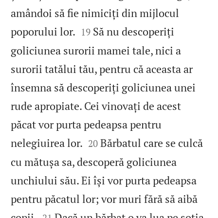
amândoi să fie nimiciți din mijlocul


poporului lor.
Să nu descoperiți
19
goliciunea surorii mamei tale, nici a
surorii tatălui tău, pentru că aceasta ar
însemna să descoperiți goliciunea unei
rude apropiate. Cei vinovați de acest
păcat vor purta pedeapsa pentru


nelegiuirea lor.
Bărbatul care se culcă
20
cu mătușa sa, descoperă goliciunea
unchiului său. Ei își vor purta pedeapsa
pentru păcatul lor; vor muri fără să aibă


copii.
Dacă un bărbat o va lua pe soția
21