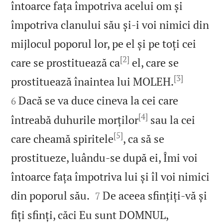
întoarce fața împotriva acelui om și
împotriva clanului său și‑i voi nimici din
mijlocul poporul lor, pe el și pe toți cei
[2]
care se prostituează ca
el, care se
[3]


prostituează înaintea lui MOLEH.
Dacă se va duce cineva la cei care
6
[4]
întreabă duhurile morților
sau la cei
[5]
care cheamă spiritele
, ca să se
prostitueze, luându‑se după ei, Îmi voi
întoarce fața împotriva lui și îl voi nimici


din poporul său.
De aceea sfințiți‑vă și
7
fiți sfinți, căci Eu sunt DOMNUL,