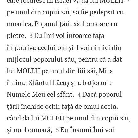
care locuiesc în Israel va da lui MOLEH
pe unul din copiii săi, să fie pedepsit cu
moartea. Poporul țării să‑l omoare cu


pietre.
Eu Îmi voi întoarce fața
3
împotriva acelui om și‑l voi nimici din
mijlocul poporului său, pentru că a dat
lui MOLEH pe unul din fiii săi, Mi‑a
întinat Sfântul Lăcaș și a batjocorit


Numele Meu cel sfânt.
Dacă poporul
4
țării închide ochii față de omul acela,
când dă lui MOLEH pe unul din copiii săi,


și nu‑l omoară,
Eu Însumi Îmi voi
5