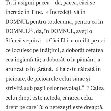
Tu îi asiguri pacea – da, pacea, căci se


încrede în Tine.
Încredeți‑vă în
4
DOMNUL pentru totdeauna, pentru că în
[1]
DOMNUL
, da, în DOMNUL, aveți o


Stâncă veșnică!
Căci El i‑a umilit pe cei
5
ce locuiesc pe înălțimi, a doborât cetatea
cea îngâmfată; a doborât‑o la pământ, a


aruncat‑o în țărână.
Ea este călcată în
6
picioare, de picioarele celui sărac și


strivită sub pașii celor nevoiași.“
Calea
7
celui drept este netedă, cărarea celui

drept pe care Tu o netezești este dreaptă.