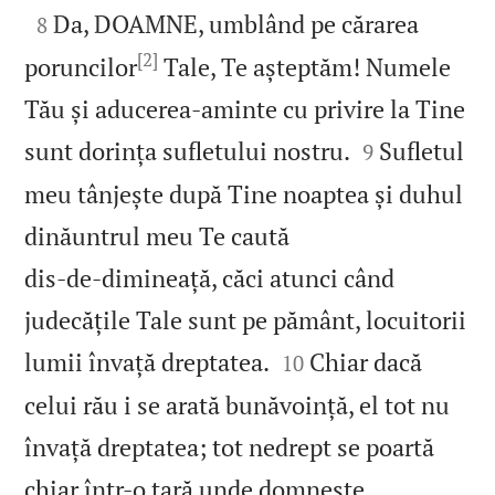

Da, DOAMNE, umblând pe cărarea
8
[2]
poruncilor
Tale, Te așteptăm! Numele
Tău și aducerea-aminte cu privire la Tine


sunt dorința sufletului nostru.
Sufletul
9
meu tânjește după Tine noaptea și duhul
dinăuntrul meu Te caută
dis‑de‑dimineață, căci atunci când
judecățile Tale sunt pe pământ, locuitorii


lumii învață dreptatea.
Chiar dacă
10
celui rău i se arată bunăvoință, el tot nu
învață dreptatea; tot nedrept se poartă
chiar într‑o țară unde domnește