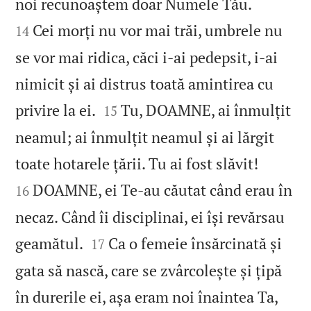


noi recunoaștem doar Numele Tău.
Cei morți nu vor mai trăi, umbrele nu
14
se vor mai ridica, căci i‑ai pedepsit, i‑ai
nimicit și ai distrus toată amintirea cu


privire la ei.
Tu, DOAMNE, ai înmulțit
15
neamul; ai înmulțit neamul și ai lărgit


toate hotarele țării. Tu ai fost slăvit!
DOAMNE, ei Te‑au căutat când erau în
16
necaz. Când îi disciplinai, ei își revărsau


geamătul.
Ca o femeie însărcinată și
17
gata să nască, care se zvârcolește și țipă
în durerile ei, așa eram noi înaintea Ta,