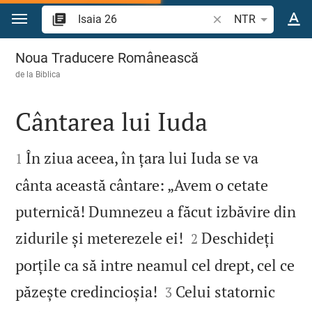
Sari la conținut
Căutați un verset bi
NTR
Isaia 26
Noua Traducere Românească
de la
Biblica
Cântarea lui Iuda


În ziua aceea, în țara lui Iuda se va
1
cânta această cântare: „Avem o cetate
puternică! Dumnezeu a făcut izbăvire din


zidurile și meterezele ei!
Deschideți
2
porțile ca să intre neamul cel drept, cel ce


păzește credincioșia!
Celui statornic
3