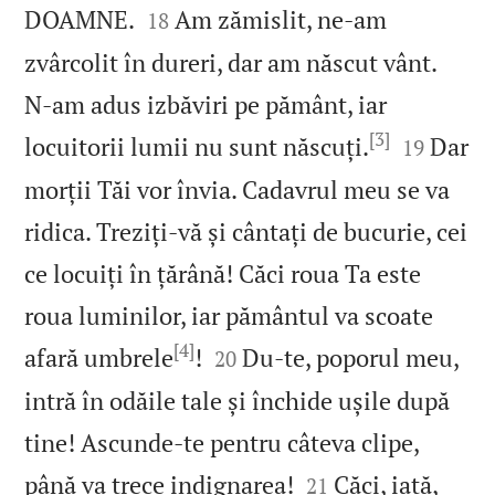


DOAMNE.
Am zămislit, ne‑am
18
zvârcolit în dureri, dar am născut vânt.
N‑am adus izbăviri pe pământ, iar
[3]


locuitorii lumii nu sunt născuți.
Dar
19
morții Tăi vor învia. Cadavrul meu se va
ridica. Treziți‑vă și cântați de bucurie, cei
ce locuiți în țărână! Căci roua Ta este
roua luminilor, iar pământul va scoate
[4]


afară umbrele
!
Du‑te, poporul meu,
20
intră în odăile tale și închide ușile după
tine! Ascunde‑te pentru câteva clipe,


până va trece indignarea!
Căci, iată,
21