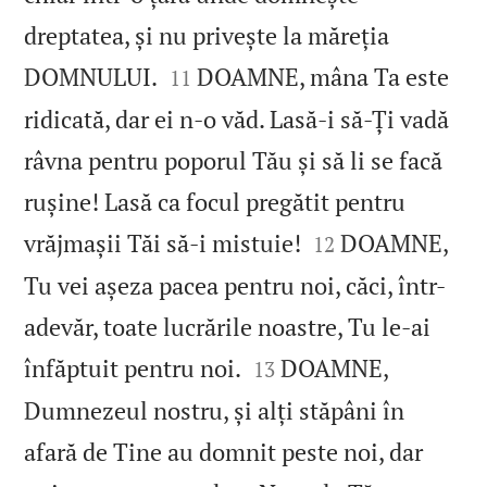
dreptatea, și nu privește la măreția


DOMNULUI.
DOAMNE, mâna Ta este
11
ridicată, dar ei n‑o văd. Lasă‑i să‑Ți vadă
râvna pentru poporul Tău și să li se facă
rușine! Lasă ca focul pregătit pentru


vrăjmașii Tăi să‑i mistuie!
DOAMNE,
12
Tu vei așeza pacea pentru noi, căci, într-
adevăr, toate lucrările noastre, Tu le‑ai


înfăptuit pentru noi.
DOAMNE,
13
Dumnezeul nostru, și alți stăpâni în
afară de Tine au domnit peste noi, dar