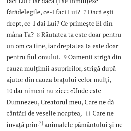
faci Lui? Iar dacă ți se înmulțesc


fărădelegile, ce‑I faci Lui?
Dacă ești
7
drept, ce‑I dai Lui? Ce primește El din


mâna Ta?
Răutatea ta este doar pentru
8
un om ca tine, iar dreptatea ta este doar


pentru fiul omului.
Oamenii strigă din
9
cauza mulțimii asupririlor, strigă după


ajutor din cauza brațului celor mulți,
dar nimeni nu zice: «Unde este
10
Dumnezeu, Creatorul meu, Care ne dă


cântări de veselie noaptea,
Care ne
11
[2]
învață prin
animalele pământului și ne