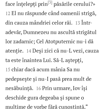
[3]


face înțelepți prin
păsările cerului?»
El nu răspunde când oamenii strigă,
12


din cauza mândriei celor răi.
Într-
13
adevăr, Dumnezeu nu ascultă strigătul
lor zadarnic; Cel Atotputernic nu‑i dă


atenție.
Deși zici că nu‑L vezi, cauza
14


ta este înaintea Lui. Să‑L aștepți,
chiar dacă acum mânia Sa nu
15
pedepsește și nu‑I pasă prea mult de


nesăbuință.
Prin urmare, Iov își
16
deschide gura degeaba și spune o

mulțime de vorbe fără cunoștință.“