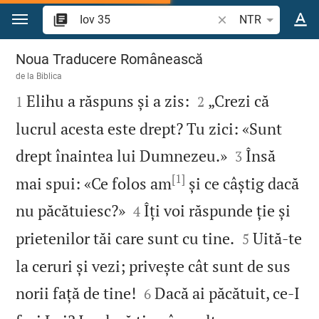
Sari la conținut
Căutați un verset bi
NTR
Iov 35
Noua Traducere Românească
de la
Biblica



Elihu a răspuns și a zis:
„Crezi că
1
2
lucrul acesta este drept? Tu zici: «Sunt


drept înaintea lui Dumnezeu.»
Însă
3
[1]
mai spui: «Ce folos am
și ce câștig dacă


nu păcătuiesc?»
Îți voi răspunde ție și
4


prietenilor tăi care sunt cu tine.
Uită‑te
5
la ceruri și vezi; privește cât sunt de sus


norii față de tine!
Dacă ai păcătuit, ce‑I
6