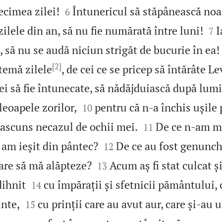


cimea zilei!
Întunericul să stăpânească noa
6


zilele din an, să nu fie numărată între luni!
I
7
, să nu se audă niciun strigăt de bucurie în ea!
[2]
stemă zilele
, de cei ce se pricep să întărâte L
ei să fie întunecate, să nădăjduiască după lumi


leoapele zorilor,
pentru că n‑a închis ușile
10


ascuns necazul de ochii mei.
De ce n‑am mu
11


 am ieșit din pântec?
De ce au fost genunch
12


are să mă alăpteze?
Acum aș fi stat culcat și 
13


dihnit
cu împărații și sfetnicii pământului, 
14


inte,
cu prinții care au avut aur, care și‑au
15