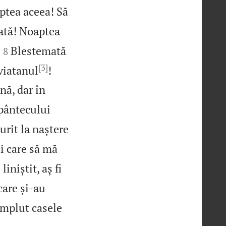
ptea aceea! Să
ată! Noaptea


Blestemată
8
[3]


eviatanul
!
nă, dar în
 pântecului
rit la naștere
i care să mă
liniștit, aș fi
care și‑au
 umplut casele