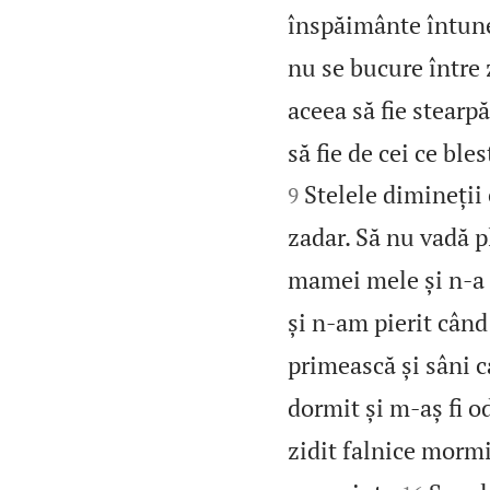
înspăimânte întune
nu se bucure între 
aceea să fie stearpă
să fie de cei ce ble
Stelele dimineții 
9
zadar. Să nu vadă p
mamei mele și n‑a 
și n‑am pierit când
primească și sâni c
dormit și m‑aș fi o
zidit falnice morm