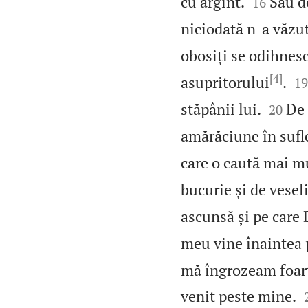


cu argint.
Sau d
16
niciodată n‑a văzu
obosiți se odihnesc
[4]

asupritorului
.
19


stăpânii lui.
De 
20
amărăciune în sufl
care o caută mai m
bucurie și de vese
ascunsă și pe care
meu vine înaintea p
mă îngrozeam foarte
venit peste mine.