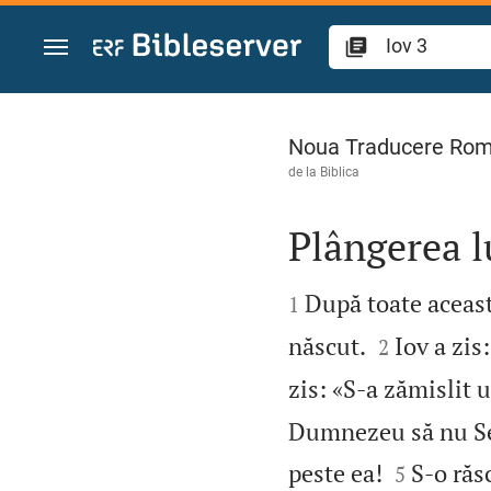
Sari la conținut
Iov 3
Noua Traducere Ro
de la
Biblica
Plângerea l


După toate aceasta
1


născut.
Iov a zis:
2
zis: «S‑a zămislit 
Dumnezeu să nu Se î


peste ea!
S‑o răs
5