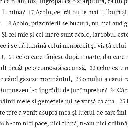
e ce n‑am fost îngropat ca o stârpitură, ca un 


t lumina?
Acolo, cei răi nu te mai tulbură și
17


.
Acolo, prizonierii se bucură, nu mai aud g
18

Și cel mic și cel mare sunt acolo, iar robul est
ce i se dă lumină celui nenorocit și viață celui


et,
celor care tânjesc după moarte, dar care 
21


ult decât pe o comoară ascunsă,
celor care 
22


lie când găsesc mormântul,
omului a cărui c
23


 Dumnezeu l‑a îngrădit de jur împrejur?
Căc
24


âinii mele și gemetele mi se varsă ca apa.
25
 tare a venit asupra mea și lucrul de care îmi 


N‑am nici pace, nici tihnă, n‑am nici odihnă,
26