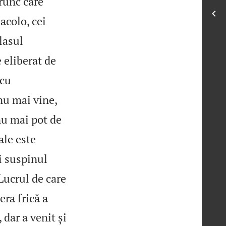
prunc care
 acolo, cei
lasul
e eliberat de
 cu
nu mai vine,
nu mai pot de
ale este
i suspinul
Lucrul de care
era frică a
 dar a venit și