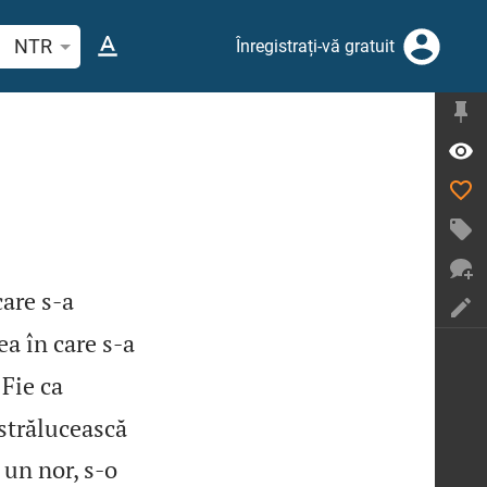
tați un verset biblic sau un cuvânt
NTR
Înregistrați-vă gratuit
care s‑a
a în care s‑a
 Fie ca
strălucească
 un nor, s‑o