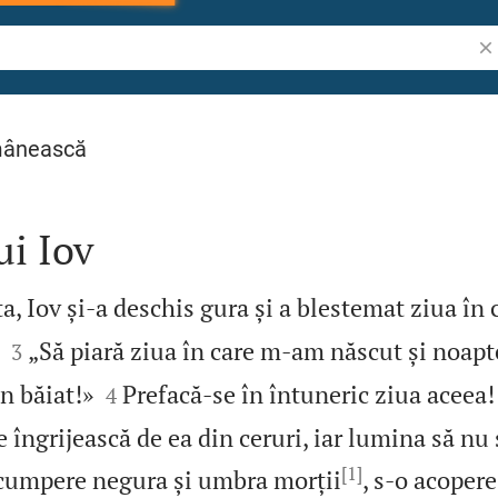
Cău
mânească
ui Iov
, Iov și‑a deschis gura și a blestemat ziua în 


„Să piară ziua în care m‑am născut și noapte
3


un băiat!»
Prefacă‑se în întuneric ziua aceea!
4
ngrijească de ea din ceruri, iar lumina să nu 
[1]
cumpere negura și umbra morții
, s‑o acopere