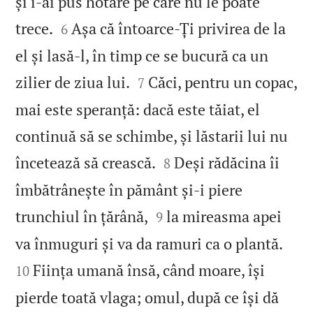
și i‑ai pus hotare pe care nu le poate


trece.
Așa că întoarce‑Ți privirea de la
6
el și lasă‑l, în timp ce se bucură ca un


zilier de ziua lui.
Căci, pentru un copac,
7
mai este speranță: dacă este tăiat, el
continuă să se schimbe, și lăstarii lui nu


încetează să crească.
Deși rădăcina îi
8
îmbătrânește în pământ și‑i piere


trunchiul în țărână,
la mireasma apei
9


va înmuguri și va da ramuri ca o plantă.
Ființa umană însă, când moare, își
10
pierde toată vlaga; omul, după ce își dă