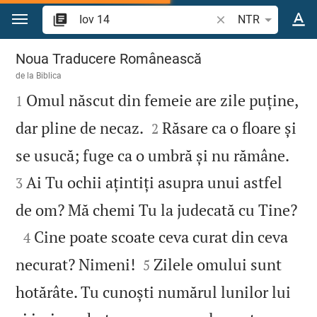
Sari la conținut
Căutați un verset bi
NTR
Iov 14
Noua Traducere Românească
de la
Biblica

Omul născut din femeie are zile puține,
1


dar pline de necaz.
Răsare ca o floare și
2


se usucă; fuge ca o umbră și nu rămâne.
Ai Tu ochii ațintiți asupra unui astfel
3

de om? Mă chemi Tu la judecată cu Tine?

Cine poate scoate ceva curat din ceva
4


necurat? Nimeni!
Zilele omului sunt
5
hotărâte. Tu cunoști numărul lunilor lui