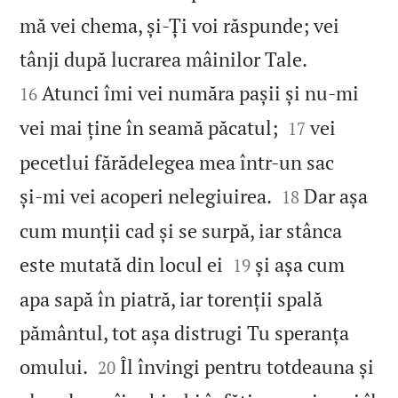
mă vei chema, și‑Ți voi răspunde; vei


tânji după lucrarea mâinilor Tale.
Atunci îmi vei număra pașii și nu‑mi
16


vei mai ține în seamă păcatul;
vei
17
pecetlui fărădelegea mea într‑un sac


și‑mi vei acoperi nelegiuirea.
Dar așa
18
cum munții cad și se surpă, iar stânca


este mutată din locul ei
și așa cum
19
apa sapă în piatră, iar torenții spală
pământul, tot așa distrugi Tu speranța


omului.
Îl învingi pentru totdeauna și
20