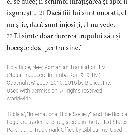
el se duce; îi schimbi înfățișarea și apoi îl


izgonești.
Dacă fiii lui sunt onorați, el
21


nu știe, dacă sunt înjosiți, el nu vede.
El simte doar durerea trupului său și
22

bocește doar pentru sine.“
Holy Bible, New Romanian Translation TM
(Noua Traducere În Limba Română TM)
Copyright © 2007, 2010, 2016 by Biblica, Inc.
Used with permission. All rights reserved
worldwide.
“Biblica”, “International Bible Society” and the Biblica
Logo are trademarks registered in the United States
Patent and Trademark Office by Biblica, Inc. Used