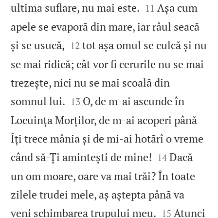


ultima suflare, nu mai este.
Așa cum
11
apele se evaporă din mare, iar râul seacă


și se usucă,
tot așa omul se culcă și nu
12
se mai ridică; cât vor fi cerurile nu se mai
trezește, nici nu se mai scoală din


somnul lui.
O, de m‑ai ascunde în
13
Locuința Morților, de m‑ai acoperi până
Îți trece mânia și de mi‑ai hotărî o vreme


când să‑Ți amintești de mine!
Dacă
14
un om moare, oare va mai trăi? În toate
zilele trudei mele, aș aștepta până va


veni schimbarea trupului meu.
Atunci
15