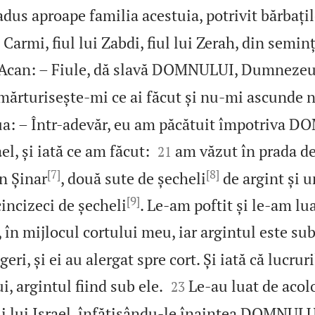
adus aproape familia acestuia, potrivit bărbațilo
i Carmi, fiul lui Zabdi, fiul lui Zerah, din seminț
i Acan: – Fiule, dă slavă DOMNULUI, Dumnezeul
 mărturisește‑mi ce ai făcut și nu‑mi ascunde 
sua: – Într-adevăr, eu am păcătuit împotriva 


l, și iată ce am făcut:
am văzut în prada de
21
[7]
[8]
n Șinar
, două sute de șecheli
de argint și u
[9]
cincizeci de șecheli
. Le‑am poftit și le‑am lua
în mijlocul cortului meu, iar argintul este sub
eri, și ei au alergat spre cort. Și iată că lucrur


i, argintul fiind sub ele.
Le‑au luat de acol
23
 fiii lui Israel, înfățișându‑le înaintea DOMNULU