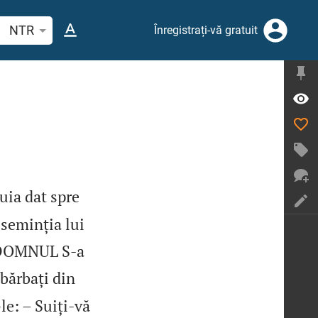
tați un verset biblic sau un cuvânt
NTR
Înregistrați-vă gratuit
buia dat spre
n seminția lui
e, DOMNUL S‑a
 bărbați din
le: – Suiți‑vă