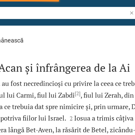
Cău
mânească
Acan și înfrângerea de la Ai
să au fost necredincioși cu privire la ceea ce tre
[2]
iul lui Carmi, fiul lui Zabdi
, fiul lui Zerah, di
ea ce trebuia dat spre nimicire și, prin urmar


triva fiilor lui Israel.
Iosua a trimis câțiva
2
era lângă Bet‑Aven, la răsărit de Betel, zicându‑