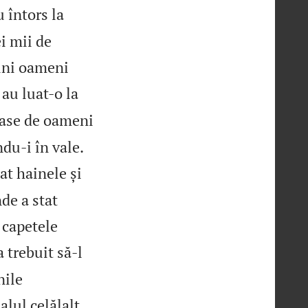
 întors la
ei mii de
țini oameni
 au luat‑o la
 șase de oameni
du‑i în vale.
at hainele și
de a stat
i capetele
 trebuit să‑l
nile
alul celălalt