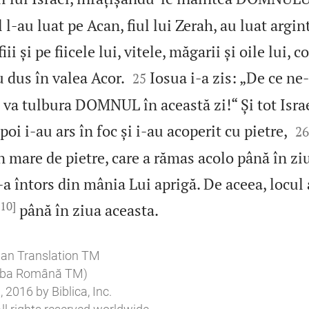
l l‑au luat pe Acan, fiul lui Zerah, au luat argi
ii și pe fiicele lui, vitele, măgarii și oile lui, co


u dus în valea Acor.
Iosua i‑a zis: „De ce ne
25
te va tulbura DOMNUL în această zi!“ Și tot Israe

oi i‑au ars în foc și i‑au acoperit cu pietre,
26
mare de pietre, care a rămas acolo până în ziu
întors din mânia Lui aprigă. De aceea, locul a
[10]

până în ziua aceasta.
ian Translation TM
imba Română TM)
2016 by Biblica, Inc.