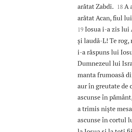


arătat Zabdi.
A 
18
arătat Acan, fiul lu
Iosua i‑a zis lu
19
și laudă‑L! Te rog,
i‑a răspuns lui Io
Dumnezeul lui Israe
manta frumoasă di
aur în greutate de 
ascunse în pământ, 
a trimis niște mesag
ascunse în cortul lu
la Iosua și la toți