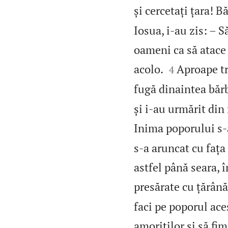
și cercetați țara! B
Iosua, i‑au zis: – S
oameni ca să atace 


acolo.
Aproape tr
4
fugă dinaintea bărb
și i‑au urmărit din 
Inima poporului s‑a
s‑a aruncat cu faț
astfel până seara, 
presărate cu țărână
faci pe poporul ace
amoriților și să fim