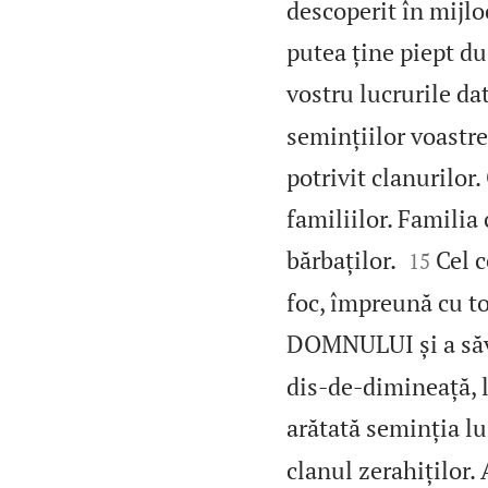
descoperit în mijlo
putea ține piept du
vostru lucrurile da
semințiilor voastre
potrivit clanurilor
familiilor. Familia


bărbaților.
Cel c
15
foc, împreună cu to
DOMNULUI și a săvâ
dis‑de‑dimineață, l‑
arătată seminția lu
clanul zerahiților. 