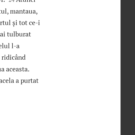
ntul, mantaua,
rtul și tot ce‑i
‑ai tulburat
lul l‑a

ridicând
a aceasta.
cela a purtat