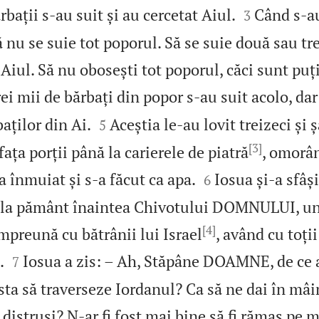


ărbații s‑au suit și au cercetat Aiul.
Când s‑au
3
ă nu se suie tot poporul. Să se suie două sau tr
Aiul. Să nu obosești tot poporul, căci sunt pu
ei mii de bărbați din popor s‑au suit acolo, dar


aților din Ai.
Aceștia le‑au lovit treizeci și
5
[3]
fața porții până la carierele de piatră
, omorân


 înmuiat și s‑a făcut ca apa.
Iosua și‑a sfâși
6
a la pământ înaintea Chivotului DOMNULUI, un
[4]
împreună cu bătrânii lui Israel
, având cu toți


.
Iosua a zis: – Ah, Stăpâne DOAMNE, de ce a
7
sta să traverseze Iordanul? Ca să ne dai în mâi
 distruși? N‑ar fi fost mai bine să fi rămas pe m