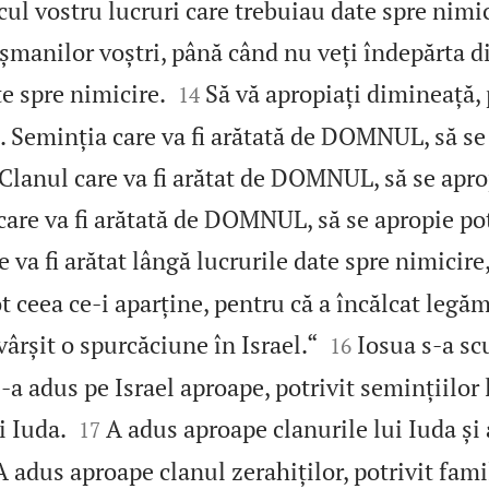
cul vostru lucruri care trebuiau date spre nimic
șmanilor voștri, până când nu veți îndepărta d


te spre nimicire.
Să vă apropiați dimineață, 
14
. Seminția care va fi arătată de DOMNUL, să se
. Clanul care va fi arătat de DOMNUL, să se apro
 care va fi arătată de DOMNUL, să se apropie pot
e va fi arătat lângă lucrurile date spre nimicire, 
t ceea ce‑i aparține, pentru că a încălcat legă


rșit o spurcăciune în Israel.“
Iosua s‑a sc
16
a adus pe Israel aproape, potrivit semințiilor lu


i Iuda.
A adus aproape clanurile lui Iuda și 
17
A adus aproape clanul zerahiților, potrivit famili