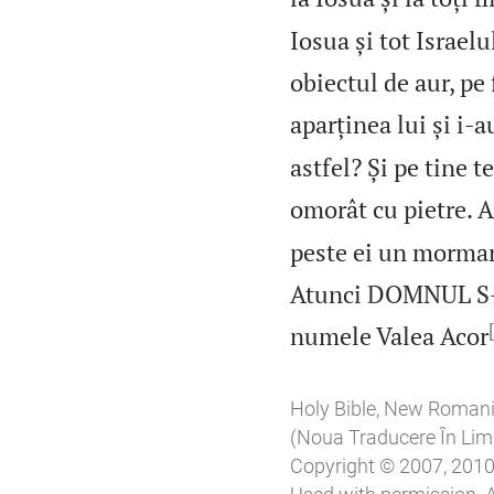
Iosua și tot Israelu
obiectul de aur, pe fi
aparținea lui și i‑a
astfel? Și pe tine 
omorât cu pietre. Ap
peste ei un morman 
Atunci DOMNUL S‑a 
numele Valea Acor
Holy Bible, New Roman
(Noua Traducere În L
Copyright © 2007, 2010, 