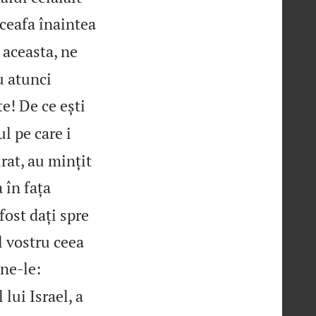
 ceafa înaintea
e aceasta, ne
u atunci
e! De ce ești
l pe care i
rat, au mințit
a în fața
fost dați spre
l vostru ceea
une‑le:
ui Israel, a