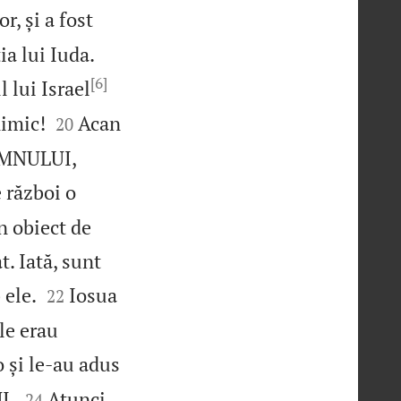
r, și a fost


ia lui Iuda.
[6]
 lui Israel


nimic!
Acan
20
DOMNULUI,
 război o
n obiect de
t. Iată, sunt


 ele.
Iosua
22
ile erau
o și le‑au adus


I.
Atunci
24