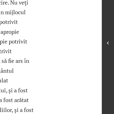
ire. Nu veți
in mijlocul
potrivit
 apropie
pie potrivit
rivit
să fie ars în
mântul
ulat
i, și a fost
a fost arătat
ilor, și a fost