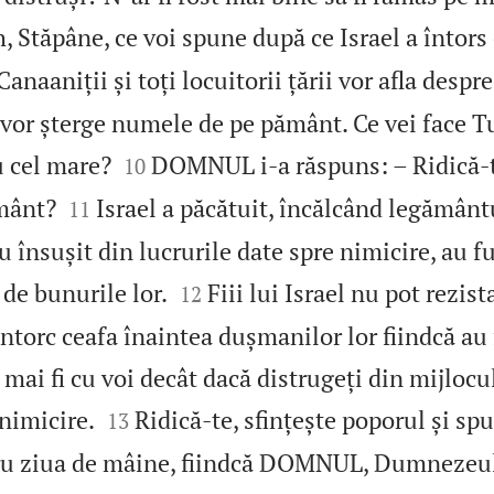
, Stăpâne, ce voi spune după ce Israel a întors

Canaaniții și toți locuitorii țării vor afla despr
 vor șterge numele de pe pământ. Ce vei face T


 cel mare?
DOMNUL i‑a răspuns: – Ridică‑t
10


ământ?
Israel a păcătuit, încălcând legământu
11
u însușit din lucrurile date spre nimicire, au fu


 de bunurile lor.
Fiii lui Israel nu pot rezist
12
întorc ceafa înaintea dușmanilor lor fiindcă au 
 mai fi cu voi decât dacă distrugeți din mijlocu


 nimicire.
Ridică‑te, sfințește poporul și sp
13
u ziua de mâine, fiindcă DOMNUL, Dumnezeul l