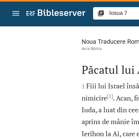
Sari la conținut
Iosua 7
Noua Traducere Ro
de la
Biblica
Păcatul lui 


Fiii lui Israel în
1
[1]
nimicire
. Acan, f
Iuda, a luat din ce
aprins de mânie împo
Ierihon la Ai, care 