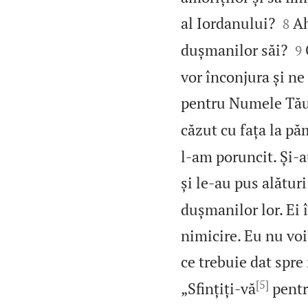


al Iordanului?
Ah
8

dușmanilor săi?
9
vor înconjura și ne
pentru Numele Tău
căzut cu fața la p
l‑am poruncit. Și‑a
și le‑au pus alături
dușmanilor lor. Ei 
nimicire. Eu nu voi
ce trebuie dat spre
[5]
„Sfințiți‑vă
pentr