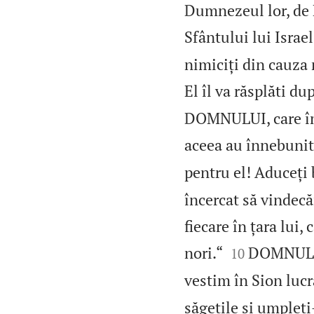
Dumnezeul lor, de 
Sfântului lui Israel
nimiciți din cauza 
El îl va răsplăti du
DOMNULUI, care îmb
aceea au înnebunit
pentru el! Aduceți 
încercat să vindecă
fiecare în țara lui,


nori.“
DOMNUL sc
10
vestim în Sion lu
săgețile și umpleț