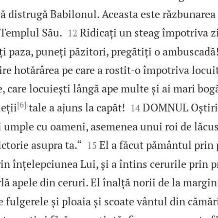
 să distrugă Babilonul. Aceasta este răzbuna


 Templul Său.
Ridicați un steag împotriva z
12
iți paza, puneți păzitori, pregătiți o ambusca
ire hotărârea pe care a rostit‑o împotriva locui
e, care locuiești lângă ape multe și ai mari bogăț
[6]


ieții
tale a ajuns la capăt!
DOMNUL Oștirilo
14
i umple cu oameni, asemenea unui roi de lăcust


ictorie asupra ta.“
El a făcut pământul prin 
15
n înțelepciunea Lui, și a întins cerurile prin p
lă apele din ceruri. El înalță norii de la margin
 fulgerele și ploaia și scoate vântul din cămări