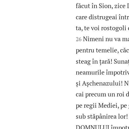
făcut în Sion, zic
care distrugeai în
ta, te voi rostogoli
Nimeni nu va mai
26
pentru temelie, căc
steag în țară! Suna
neamurile împotriv
și Așchenazului! N
cai precum un roi d
pe regii Mediei, pe 
sub stăpânirea lor!
DOMNULUI împotriva