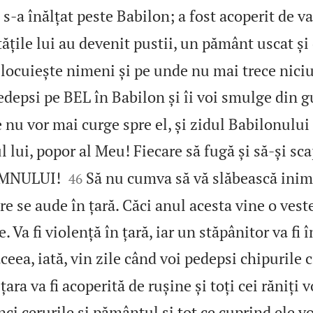
s‑a înălțat peste Babilon; a fost acoperit de va
ățile lui au devenit pustii, un pământ uscat și 
 locuiește nimeni și pe unde nu mai trece niciu
pedepsi pe BEL în Babilon și îi voi smulge din g
 nu vor mai curge spre el, și zidul Babilonului 
l lui, popor al Meu! Fiecare să fugă și să‑și sc


OMNULUI!
Să nu cumva să vă slăbească inim
46
e se aude în țară. Căci anul acesta vine o veste
. Va fi violență în țară, iar un stăpânitor va fi 
ceea, iată, vin zile când voi pedepsi chipurile c
ara va fi acoperită de rușine și toți cei răniți 
ci cerurile și pământul și tot ce cuprind ele vo