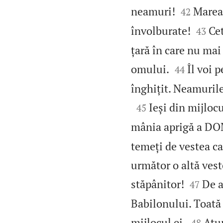


neamuri!
Marea 
42


învolburate!
Cet
43
țară în care nu mai


omului.
Îl voi 
44
înghițit. Neamurile

Ieși din mijlocu
45
mânia aprigă a D
temeți de vestea car
următor o altă veste


stăpânitor!
De a
47
Babilonului. Toată ț


mijlocul ei.
Atun
48