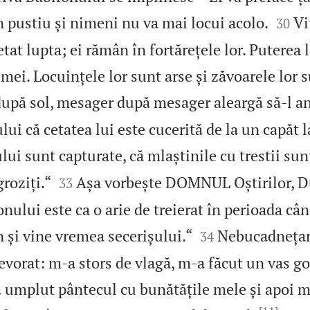


 pustiu și nimeni nu va mai locui acolo.
Vi
30
at lupta; ei rămân în fortărețele lor. Puterea le
emei. Locuințele lor sunt arse și zăvoarele lor 
după sol, mesager după mesager aleargă să‑l a
ui că cetatea lui este cucerită de la un capăt la
ului sunt capturate, că mlaștinile cu trestii sunt


roziți.“
Așa vorbește DOMNUL Oștirilor, 
33
onului este ca o arie de treierat în perioada cân


n și vine vremea secerișului.“
Nebucadnețar
34
vorat: m‑a stors de vlagă, m‑a făcut un vas go
a umplut pântecul cu bunătățile mele și apoi m