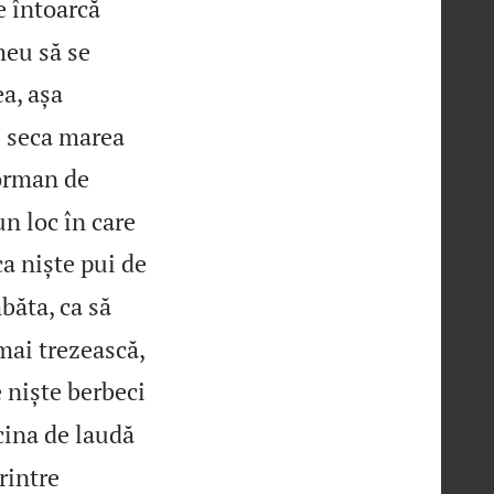
e întoarcă
meu să se
a, așa
i seca marea
orman de
un loc în care
ca niște pui de
mbăta, ca să
mai trezească,
e niște berbeci
cina de laudă
rintre