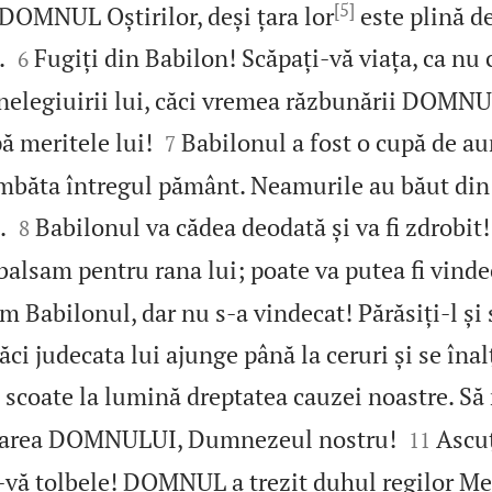
[5]
DOMNUL Oștirilor, deși țara lor
este plină d


.
Fugiți din Babilon! Scăpați‑vă viața, ca nu 
6
nelegiuirii lui, căci vremea răzbunării DOMNUL


pă meritele lui!
Babilonul a fost o cupă de a
7
ăta întregul pământ. Neamurile au băut din v


.
Babilonul va cădea deodată și va fi zdrobit
8
balsam pentru rana lui; poate va putea fi vinde
m Babilonul, dar nu s‑a vindecat! Părăsiți‑l ș
 căci judecata lui ajunge până la ceruri și se îna
oate la lumină dreptatea cauzei noastre. Să


crarea DOMNULUI, Dumnezeul nostru!
Ascuț
11
i‑vă tolbele! DOMNUL a trezit duhul regilor Me