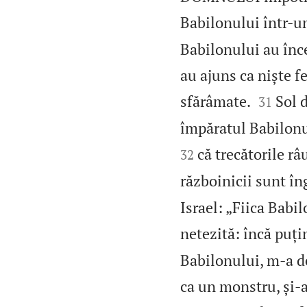
Babilonului într‑un
Babilonului au încet
au ajuns ca niște f


sfărâmate.
Sol 
31
împăratul Babilonul
că trecătorile râ
32
războinicii sunt îng
Israel: „Fiica Babil
netezită: încă puți
Babilonului, m‑a de
ca un monstru, și‑