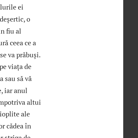
lurile ei
deșertic, o
n fiu al
ură ceea ce a

se va prăbuși.
ape viața de
a sau să vă
, iar anul
împotriva altui
ioplite ale
vor cădea în
r striga de