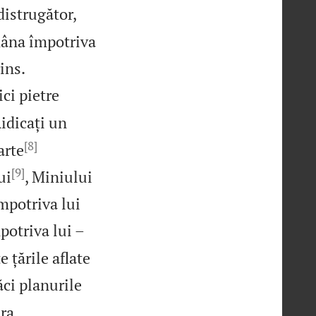
distrugător,
mâna împotriva


ins.
ci pietre
idicați un
[8]
arte
[9]
ui
, Miniului
mpotriva lui
otriva lui –
e țările aflate
ci planurile
ra