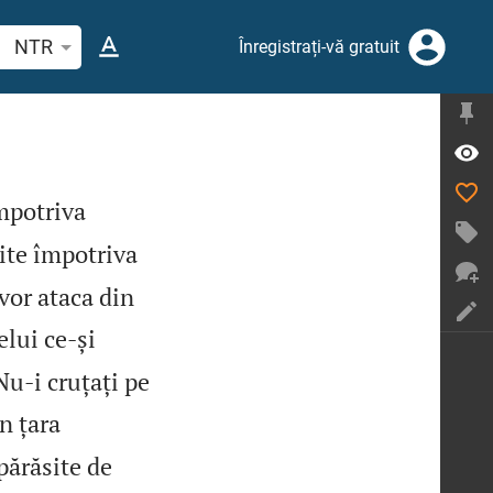
tați un verset biblic sau un cuvânt
NTR
Înregistrați-vă gratuit
mpotriva
ite împotriva
 vor ataca din
elui ce‑și
u‑i cruțați pe
n țara
părăsite de