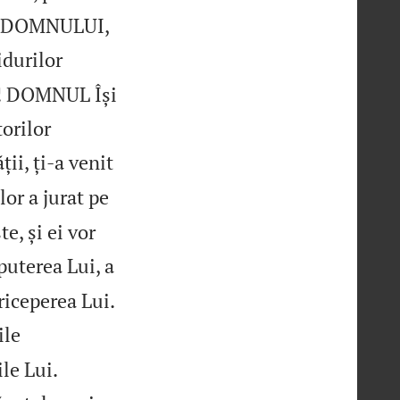
rea DOMNULUI,
idurilor
dă! DOMNUL Își
torilor
ii, ți‑a venit
r a jurat pe
e, și ei vor
puterea Lui, a

riceperea Lui.
ile


le Lui.