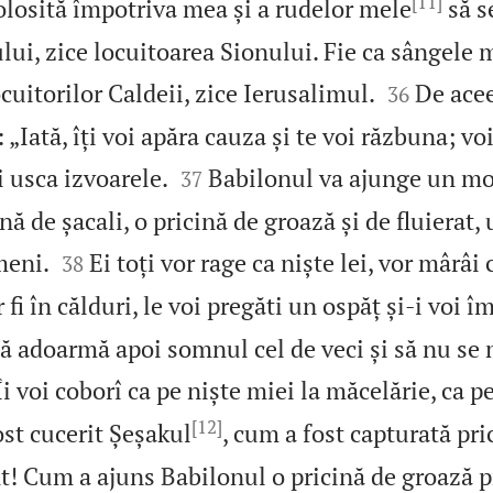
[11]
folosită împotriva mea și a rudelor mele
să s
ui, zice locuitoarea Sionului. Fie ca sângele 


cuitorilor Caldeii, zice Ierusalimul.
De acee
36
ată, îți voi apăra cauza și te voi răzbuna; vo


i usca izvoarele.
Babilonul va ajunge un m
37
ă de șacali, o pricină de groază și de fluierat, 


meni.
Ei toți vor rage ca niște lei, vor mârâi 
38
fi în călduri, le voi pregăti un ospăț și‑i voi î
 să adoarmă apoi somnul cel de veci și să nu se 
Îi voi coborî ca pe niște miei la măcelărie, ca p
[12]
st cucerit Șeșakul
, cum a fost capturată pri
t! Cum a ajuns Babilonul o pricină de groază p