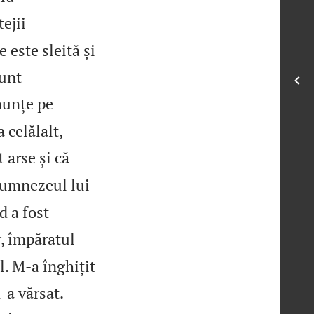
tejii
 este sleită și
sunt
nunțe pe


 celălalt,
 arse și că
Dumnezeul lui
d a fost
, împăratul
l. M‑a înghițit


‑a vărsat.