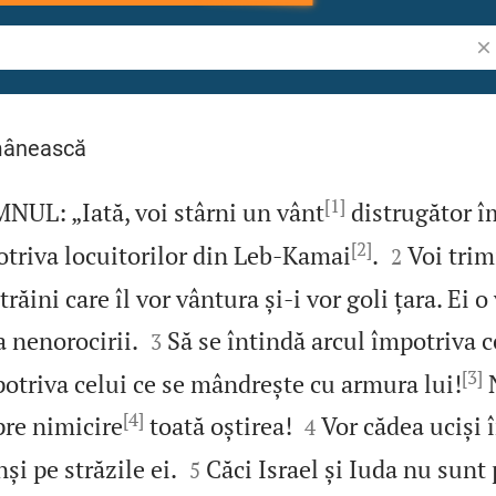
Cău
mânească
[1]
NUL: „Iată, voi stârni un vânt
distrugător î
[2]


otriva locuitorilor din Leb‑Kamai
.
Voi trim
2
răini care îl vor vântura și‑i vor goli țara. Ei o


a nenorocirii.
Să se întindă arcul împotriva c
3
[3]
potriva celui ce se mândrește cu armura lui!
N
[4]


spre nimicire
toată oștirea!
Vor cădea uciși î
4


și pe străzile ei.
Căci Israel și Iuda nu sunt 
5