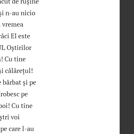
ăcut de rușine
și n‑au nicio
La vremea
căci El este
L Oștirilor
! Cu tine
i călărețul!
 bărbat și pe
drobesc pe
boi! Cu tine
ștri voi
 pe care l‑au