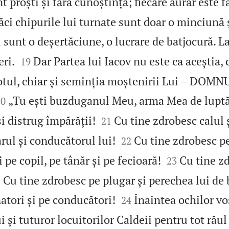
 proști și fără cunoștință; fiecare aurar este f
Căci chipurile lui turnate sunt doar o minciună 
i sunt o deșertăciune, o lucrare de batjocură. 


eri.
Dar Partea lui Iacov nu este ca aceștia, 
19
otul, chiar și seminția moștenirii Lui – DOMNU


„Tu ești buzduganul Meu, arma Mea de luptă
20


i distrug împărății!
Cu tine zdrobesc calul ș
21


rul și conducătorul lui!
Cu tine zdrobesc pe
22


 pe copil, pe tânăr și pe fecioară!
Cu tine z
23
! Cu tine zdrobesc pe plugar și perechea lui de 


atori și pe conducători!
Înaintea ochilor vo
24
 și tuturor locuitorilor Caldeii pentru tot răul