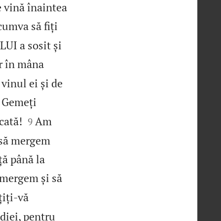
e vină înaintea
cumva să fiți
UI a sosit și
ur în mâna
inul ei și de
! Gemeți


cată!
Am
9
i să mergem
lță până la
 mergem și să
iți‑vă
diei, pentru