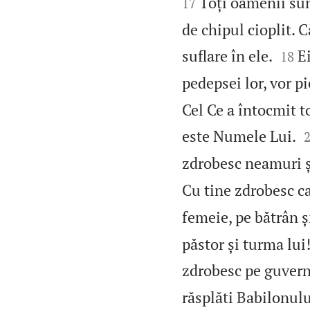
Toți oamenii sunt
17
de chipul cioplit. 


suflare în ele.
E
18
pedepsei lor, vor pi
Cel Ce a întocmit t
este Numele Lui.
zdrobesc neamuri ș
Cu tine zdrobesc ca
femeie, pe bătrân și
păstor și turma lui
zdrobesc pe guvern
răsplăti Babilonului