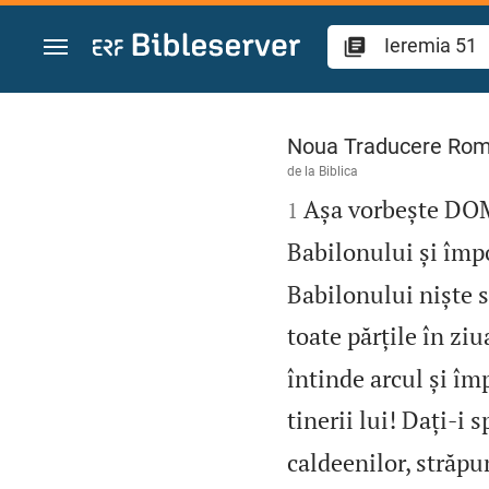
Sari la conținut
Ieremia 51
Noua Traducere Ro
de la
Biblica

Așa vorbește DOM
1
Babilonului și împ
Babilonului niște st
toate părțile în ziu
întinde arcul și îm
tinerii lui! Dați‑i 
caldeenilor, străpun