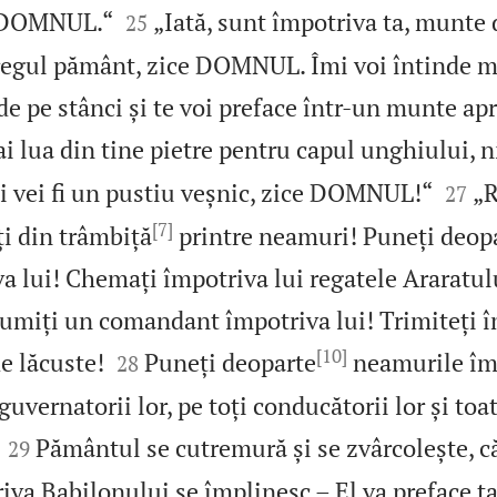


e DOMNUL.“
„Iată, sunt împotriva ta, munte 
25
tregul pământ, zice DOMNUL. Îmi voi întinde 
 de pe stânci și te voi preface într‑un munte apr
 lua din tine pietre pentru capul unghiului, ni


i vei fi un pustiu veșnic, zice DOMNUL!“
„R
27
[7]
ți din trâmbiță
printre neamuri! Puneți deop
a lui! Chemați împotriva lui regatele Araratul
umiți un comandant împotriva lui! Trimiteți î
[10]


e lăcuste!
Puneți deoparte
neamurile împ
28
guvernatorii lor, pe toți conducătorii lor și toat


Pământul se cutremură și se zvârcolește, că
29
 Babilonului se împlinesc – El va preface ța