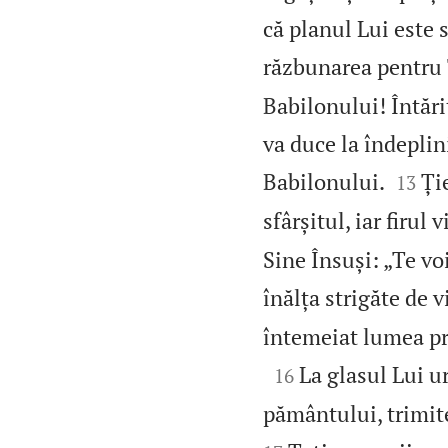
că planul Lui este
răzbunarea pentru
Babilonului! Întăr
va duce la îndeplin


Babilonului.
Ți
13
sfârșitul, iar firul v
Sine Însuși: „Te vo
înălța strigăte de v
întemeiat lumea pri

La glasul Lui ur
16
pământului, trimite