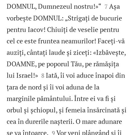


DOMNUL, Dumnezeul nostru!»“
Așa
7
vorbește DOMNUL: „Strigați de bucurie
pentru Iacov! Chiuiți de veselie pentru
cel ce este fruntea neamurilor! Faceți‑vă
auziți, cântați laude și ziceți: «Izbăvește,
DOAMNE, pe poporul Tău, pe rămășița


lui Israel!»
Iată, îi voi aduce înapoi din
8
țara de nord și îi voi aduna de la
marginile pământului. Între ei va fi și
orbul și șchiopul, și femeia însărcinată și
cea în durerile nașterii. O mare adunare


se va întoarce.
Vor veni plângând și îi
9