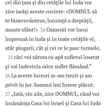
cei din țara și din cetățile lui Iuda vor
zice iarăși aceste cuvinte: «DOMNUL să
te binecuvânteze, locuință a dreptății,


munte sfânt!»
Oamenii vor locui
24
împreună în Iuda și în toate cetățile ei,

atât plugarii, cât și cei ce le pasc turmele,

căci voi sătura cu apă sufletul însetat
25


și voi îndestula orice suflet flămând.“
La aceste lucruri m‑am trezit și am
26


privit în jur. Somnul îmi fusese plăcut.
„Iată, vin zile, zice DOMNUL, când voi
27
însămânța Casa lui Israel și Casa lui Iuda