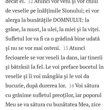


decât el.
Atunci vor veni și vor chiui
12
de veselie pe înălțimile Sionului; ei vor
alerga la bunătățile DOMNULUI: la
grâne, la must, la ulei, la miei și la viței.
Sufletul lor va fi ca o grădină bine udată


și nu se vor mai osteni.
Atunci
13
fecioarele se vor veseli la dans, iar tinerii
și bătrânii la fel. Le voi preface bocetul în
veselie și îi voi mângâia și le voi da


bucurie, după durerea lor.
Voi sătura
14
cu grăsime sufletul preoților, iar poporul
Meu se va sătura cu bunătatea Mea, zice