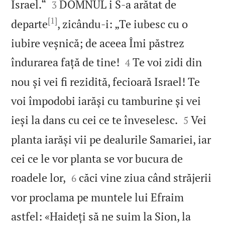


Israel.“
DOMNUL i S‑a arătat de
3
[1]
departe
, zicându‑i: „Te iubesc cu o
iubire veșnică; de aceea Îmi păstrez


îndurarea față de tine!
Te voi zidi din
4
nou și vei fi rezidită, fecioară Israel! Te
voi împodobi iarăși cu tamburine și vei


ieși la dans cu cei ce te înveselesc.
Vei
5
planta iarăși vii pe dealurile Samariei, iar
cei ce le vor planta se vor bucura de


roadele lor,
căci vine ziua când străjerii
6
vor proclama pe muntele lui Efraim
astfel: «Haideți să ne suim la Sion, la