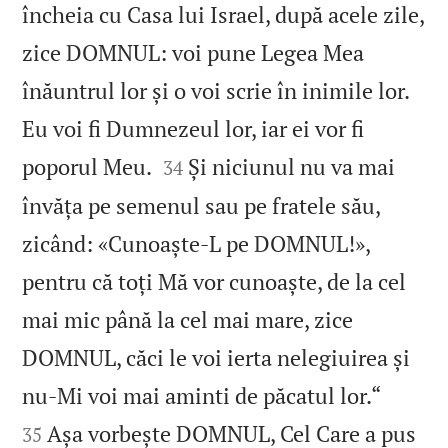
încheia cu Casa lui Israel, după acele zile,
zice DOMNUL: voi pune Legea Mea
înăuntrul lor și o voi scrie în inimile lor.
Eu voi fi Dumnezeul lor, iar ei vor fi


poporul Meu.
Și niciunul nu va mai
34
învăța pe semenul sau pe fratele său,
zicând: «Cunoaște‑L pe DOMNUL!»,
pentru că toți Mă vor cunoaște, de la cel
mai mic până la cel mai mare, zice
DOMNUL, căci le voi ierta nelegiuirea și


nu‑Mi voi mai aminti de păcatul lor.“
Așa vorbește DOMNUL, Cel Care a pus
35