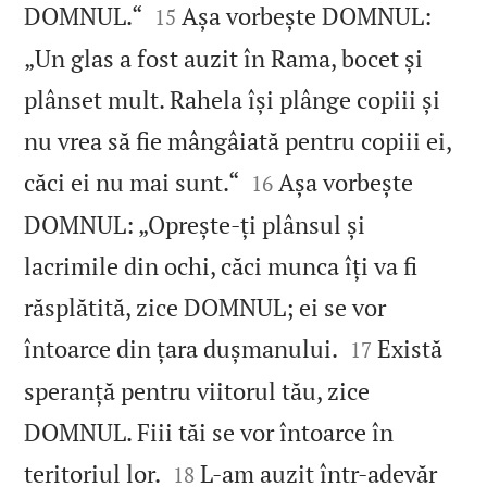


DOMNUL.“
Așa vorbește DOMNUL:
15
„Un glas a fost auzit în Rama, bocet și
plânset mult. Rahela își plânge copiii și
nu vrea să fie mângâiată pentru copiii ei,


căci ei nu mai sunt.“
Așa vorbește
16
DOMNUL: „Oprește‑ți plânsul și
lacrimile din ochi, căci munca îți va fi
răsplătită, zice DOMNUL; ei se vor


întoarce din țara dușmanului.
Există
17
speranță pentru viitorul tău, zice
DOMNUL. Fiii tăi se vor întoarce în


teritoriul lor.
L‑am auzit într-adevăr
18