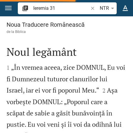
Sari la conținut
Căutați un verset bi
NTR
Ieremia 31
Noua Traducere Românească
de la
Biblica
Noul legământ


„În vremea aceea, zice DOMNUL, Eu voi
1
fi Dumnezeul tuturor clanurilor lui


Israel, iar ei vor fi poporul Meu.“
Așa
2
vorbește DOMNUL: „Poporul care a
scăpat de sabie a găsit bunăvoință în
pustie. Eu voi veni și îi voi da odihnă lui