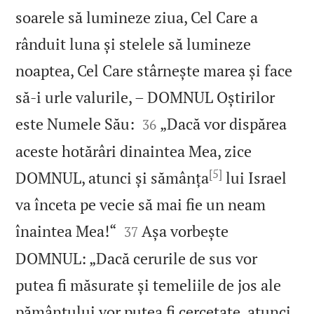
soarele să lumineze ziua, Cel Care a
rânduit luna și stelele să lumineze
noaptea, Cel Care stârnește marea și face
să‑i urle valurile, – DOMNUL Oștirilor


este Numele Său:
„Dacă vor dispărea
36
aceste hotărâri dinaintea Mea, zice
[5]
DOMNUL, atunci și sămânța
lui Israel
va înceta pe vecie să mai fie un neam


înaintea Mea!“
Așa vorbește
37
DOMNUL: „Dacă cerurile de sus vor
putea fi măsurate și temeliile de jos ale
pământului vor putea fi cercetate, atunci