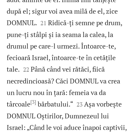
după el; sigur voi avea milă de el, zice


DOMNUL.
Ridică‑ți semne pe drum,
21
pune‑ți stâlpi și ia seama la calea, la
drumul pe care‑l urmezi. Întoarce‑te,
fecioară Israel, întoarce‑te în cetățile


tale.
Până când vei rătăci, fiică
22
necredincioasă? Căci DOMNUL va crea
un lucru nou în țară: femeia va da
[3]


târcoale
bărbatului.“
Așa vorbește
23
DOMNUL Oștirilor, Dumnezeul lui
Israel: „Când le voi aduce înapoi captivii,