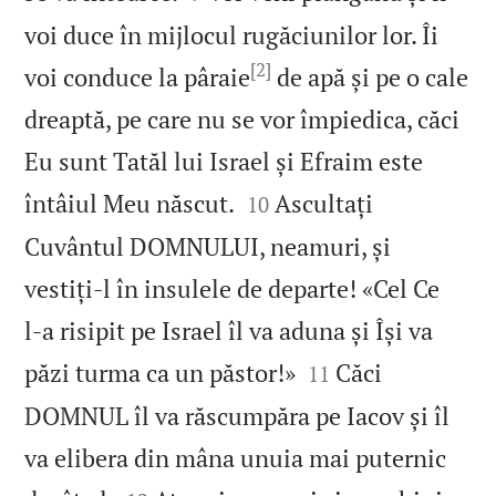
voi duce în mijlocul rugăciunilor lor. Îi
[2]
voi conduce la pâraie
de apă și pe o cale
dreaptă, pe care nu se vor împiedica, căci
Eu sunt Tatăl lui Israel și Efraim este


întâiul Meu născut.
Ascultați
10
Cuvântul DOMNULUI, neamuri, și
vestiți‑l în insulele de departe! «Cel Ce
l‑a risipit pe Israel îl va aduna și Își va


păzi turma ca un păstor!»
Căci
11
DOMNUL îl va răscumpăra pe Iacov și îl
va elibera din mâna unuia mai puternic