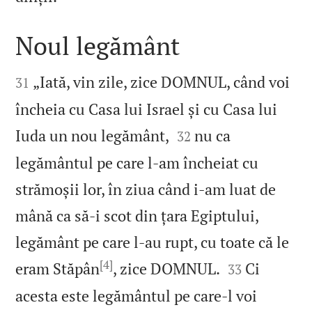
Noul legământ


„Iată, vin zile, zice DOMNUL, când voi
31
încheia cu Casa lui Israel și cu Casa lui


Iuda un nou legământ,
nu ca
32
legământul pe care l‑am încheiat cu
strămoșii lor, în ziua când i‑am luat de
mână ca să‑i scot din țara Egiptului,
legământ pe care l‑au rupt, cu toate că le
[4]


eram Stăpân
, zice DOMNUL.
Ci
33
acesta este legământul pe care‑l voi