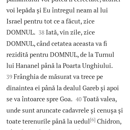
voi lepăda și Eu întregul neam al lui
Israel pentru tot ce a făcut, zice


DOMNUL.
Iată, vin zile, zice
38
DOMNUL, când cetatea aceasta va fi
rezidită pentru DOMNUL, de la Turnul


lui Hananel până la Poarta Unghiului.
Frânghia de măsurat va trece pe
39
dinaintea ei până la dealul Gareb și apoi


se va întoarce spre Goa.
Toată valea,
40
unde sunt aruncate cadavrele și cenușa și
[6]
toate terenurile până la uedul
Chidron,