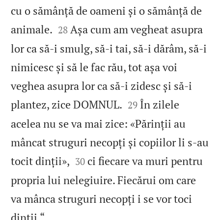
cu o sămânță de oameni și o sămânță de


animale.
Așa cum am vegheat asupra
28
lor ca să‑i smulg, să‑i tai, să‑i dărâm, să‑i
nimicesc și să le fac rău, tot așa voi
veghea asupra lor ca să‑i zidesc și să‑i


plantez, zice DOMNUL.
În zilele
29
acelea nu se va mai zice: «Părinții au
mâncat struguri necopți și copiilor li s‑au


tocit dinții»,
ci fiecare va muri pentru
30
propria lui nelegiuire. Fiecărui om care
va mânca struguri necopți i se vor toci

dinții.“