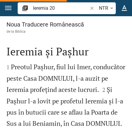
Sari la conținut
Căutați un verset bi
NTR
Ieremia 20
Noua Traducere Românească
de la
Biblica
Ieremia și Pașhur


Preotul Pașhur, fiul lui Imer, conducător
1
peste Casa DOMNULUI, l‑a auzit pe


Ieremia profețind aceste lucruri.
Și
2
Pașhur l‑a lovit pe profetul Ieremia și l‑a
pus în butucii care se aflau la Poarta de


Sus a lui Beniamin, în Casa DOMNULUI.