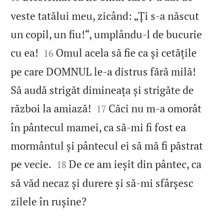
veste tatălui meu, zicând: „Ți s‑a născut
un copil, un fiu!“, umplându‑l de bucurie


cu ea!
Omul acela să fie ca și cetățile
16
pe care DOMNUL le‑a distrus fără milă!
Să audă strigăt dimineața și strigăte de


război la amiază!
Căci nu m‑a omorât
17
în pântecul mamei, ca să‑mi fi fost ea
mormântul și pântecul ei să mă fi păstrat


pe vecie.
De ce am ieșit din pântec, ca
18
să văd necaz și durere și să‑mi sfârșesc

zilele în rușine?