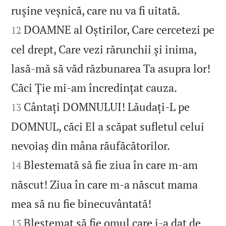


rușine veșnică, care nu va fi uitată.
DOAMNE al Oștirilor, Care cercetezi pe
12
cel drept, Care vezi rărunchii și inima,
lasă‑mă să văd răzbunarea Ta asupra lor!


Căci Ție mi‑am încredințat cauza.
Cântați DOMNULUI! Lăudați‑L pe
13
DOMNUL, căci El a scăpat sufletul celui


nevoiaș din mâna răufăcătorilor.
Blestemată să fie ziua în care m‑am
14
născut! Ziua în care m‑a născut mama


mea să nu fie binecuvântată!
Blestemat să fie omul care i‑a dat de
15