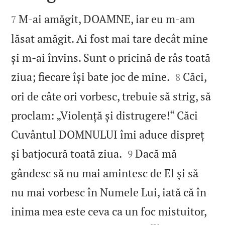


M‑ai amăgit, DOAMNE, iar eu m‑am
7
lăsat amăgit. Ai fost mai tare decât mine
și m‑ai învins. Sunt o pricină de râs toată


ziua; fiecare își bate joc de mine.
Căci,
8
ori de câte ori vorbesc, trebuie să strig, să
proclam: „Violență și distrugere!“ Căci
Cuvântul DOMNULUI îmi aduce dispreț


și batjocură toată ziua.
Dacă mă
9
gândesc să nu mai amintesc de El și să
nu mai vorbesc în Numele Lui, iată că în
inima mea este ceva ca un foc mistuitor,