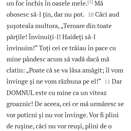
[2]
un foc închis în oasele mele.
Mă


obosesc să‑l țin, dar nu pot.
Căci aud
10
șușoteala multora, „Teroare din toate
părțile! Învinuiți‑l! Haideți să‑l
învinuim!“ Toți cei ce trăiau în pace cu
mine pândesc acum să vadă dacă mă
clatin: „Poate că se va lăsa amăgit; îl vom


învinge și ne vom răzbuna pe el!“
Dar
11
DOMNUL este cu mine ca un viteaz
groaznic! De aceea, cei ce mă urmăresc se
vor poticni și nu vor învinge. Vor fi plini
de rușine, căci nu vor reuși, plini de o