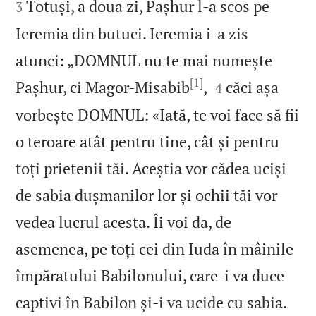
Totuși, a doua zi, Pașhur l‑a scos pe
3
Ieremia din butuci. Ieremia i‑a zis
atunci: „DOMNUL nu te mai numește
[1]


Pașhur, ci Magor-Misabib
,
căci așa
4
vorbește DOMNUL: «Iată, te voi face să fii
o teroare atât pentru tine, cât și pentru
toți prietenii tăi. Aceștia vor cădea uciși
de sabia dușmanilor lor și ochii tăi vor
vedea lucrul acesta. Îi voi da, de
asemenea, pe toți cei din Iuda în mâinile
împăratului Babilonului, care‑i va duce


captivi în Babilon și‑i va ucide cu sabia.