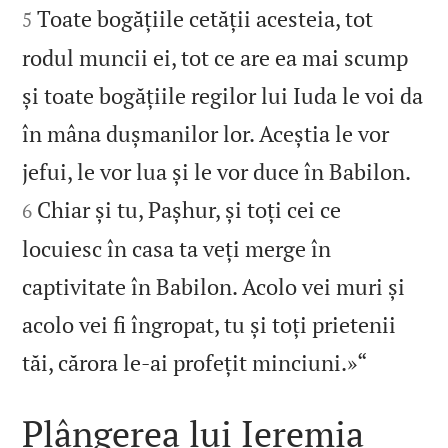
Toate bogățiile cetății acesteia, tot
5
rodul muncii ei, tot ce are ea mai scump
și toate bogățiile regilor lui Iuda le voi da
în mâna dușmanilor lor. Aceștia le vor


jefui, le vor lua și le vor duce în Babilon.
Chiar și tu, Pașhur, și toți cei ce
6
locuiesc în casa ta veți merge în
captivitate în Babilon. Acolo vei muri și
acolo vei fi îngropat, tu și toți prietenii

tăi, cărora le‑ai profețit minciuni.»“
Plângerea lui Ieremia