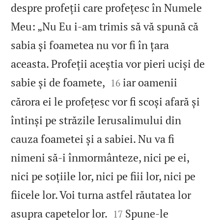
despre profeții care profețesc în Numele
Meu: „Nu Eu i‑am trimis să vă spună că
sabia și foametea nu vor fi în țara
aceasta. Profeții aceștia vor pieri uciși de


sabie și de foamete,
iar oamenii
16
cărora ei le profețesc vor fi scoși afară și
întinși pe străzile Ierusalimului din
cauza foametei și a sabiei. Nu va fi
nimeni să‑i înmormânteze, nici pe ei,
nici pe soțiile lor, nici pe fiii lor, nici pe
fiicele lor. Voi turna astfel răutatea lor


asupra capetelor lor.
Spune‑le
17