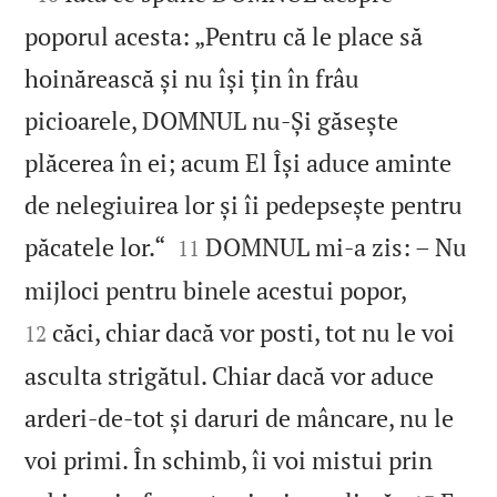
poporul acesta: „Pentru că le place să
hoinărească și nu își țin în frâu
picioarele, DOMNUL nu‑Și găsește
plăcerea în ei; acum El Își aduce aminte
de nelegiuirea lor și îi pedepsește pentru


păcatele lor.“
DOMNUL mi‑a zis: – Nu
11


mijloci pentru binele acestui popor,
căci, chiar dacă vor posti, tot nu le voi
12
asculta strigătul. Chiar dacă vor aduce
arderi‑de‑tot și daruri de mâncare, nu le
voi primi. În schimb, îi voi mistui prin