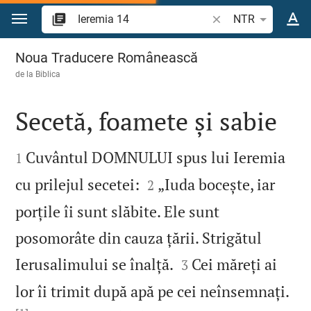
Sari la conținut
Căutați un verset bi
NTR
Ieremia 14
Noua Traducere Românească
de la
Biblica
Secetă, foamete și sabie


Cuvântul DOMNULUI spus lui Ieremia
1


cu prilejul secetei:
„Iuda bocește, iar
2
porțile îi sunt slăbite. Ele sunt
posomorâte din cauza țării. Strigătul


Ierusalimului se înalță.
Cei măreți ai
3
lor îi trimit după apă pe cei neînsemnați.