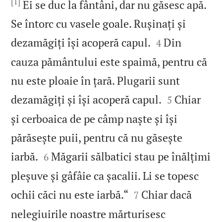
[1]
Ei se duc la fântâni, dar nu găsesc apă.
Se întorc cu vasele goale. Rușinați și


dezamăgiți își acoperă capul.
Din
4
cauza pământului este spaimă, pentru că
nu este ploaie în țară. Plugarii sunt


dezamăgiți și își acoperă capul.
Chiar
5
și cerboaica de pe câmp naște și își
părăsește puii, pentru că nu găsește


iarbă.
Măgarii sălbatici stau pe înălțimi
6
pleșuve și gâfâie ca șacalii. Li se topesc


ochii căci nu este iarbă.“
Chiar dacă
7
nelegiuirile noastre mărturisesc