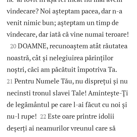
vindecare? Noi așteptam pacea, dar n‑a
venit nimic bun; așteptam un timp de

vindecare, dar iată că vine numai teroare!

DOAMNE, recunoaștem atât răutatea
20
noastră, cât și nelegiuirea părinților


noștri, căci am păcătuit împotriva Ta.
Pentru Numele Tău, nu disprețui și nu
21
necinsti tronul slavei Tale! Amintește‑Ți
de legământul pe care l‑ai făcut cu noi și


nu‑l rupe!
Este oare printre idolii
22
deșerți ai neamurilor vreunul care să