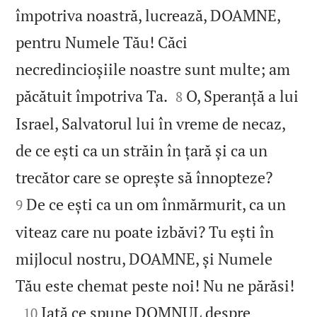
împotriva noastră, lucrează, DOAMNE,
pentru Numele Tău! Căci
necredincioșiile noastre sunt multe; am


păcătuit împotriva Ta.
O, Speranță a lui
8
Israel, Salvatorul lui în vreme de necaz,
de ce ești ca un străin în țară și ca un


trecător care se oprește să înnopteze?
De ce ești ca un om înmărmurit, ca un
9
viteaz care nu poate izbăvi? Tu ești în
mijlocul nostru, DOAMNE, și Numele

Tău este chemat peste noi! Nu ne părăsi!

Iată ce spune DOMNUL despre
10