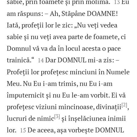


sabie, prin foamete și prin molimă.
Eu
13
am răspuns: – Ah, Stăpâne DOAMNE!
Iată, profeții lor le zic: „Nu veți vedea
sabie și nu veți avea parte de foamete, ci
Domnul vă va da în locul acesta o pace


trainică.“
Dar DOMNUL mi‑a zis: –
14
Profeții lor profețesc minciuni în Numele
Meu. Nu Eu i‑am trimis, nu Eu i‑am
împuternicit și nu Eu le‑am vorbit. Ei vă
[2]
profețesc viziuni mincinoase, divinații
,
[3]
lucruri de nimic
și înșelăciunea inimii


lor.
De aceea, așa vorbește DOMNUL
15