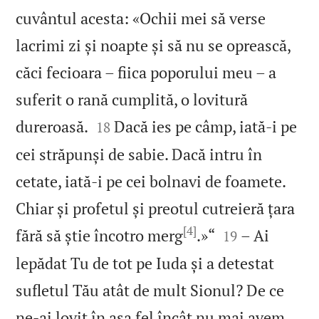
cuvântul acesta: «Ochii mei să verse
lacrimi zi și noapte și să nu se oprească,
căci fecioara – fiica poporului meu – a
suferit o rană cumplită, o lovitură


dureroasă.
Dacă ies pe câmp, iată‑i pe
18
cei străpunși de sabie. Dacă intru în
cetate, iată‑i pe cei bolnavi de foamete.
Chiar și profetul și preotul cutreieră țara
[4]


fără să știe încotro merg
.»“
– Ai
19
lepădat Tu de tot pe Iuda și a detestat
sufletul Tău atât de mult Sionul? De ce
ne‑ai lovit în așa fel încât nu mai avem