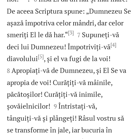
De aceea Scriptura spune: „Dumnezeu Se
așază împotriva celor mândri, dar celor
[3]


smeriți El le dă har.“
Supuneți‑vă
7
[4]
deci lui Dumnezeu! Împotriviți‑vă
[5]


diavolului
, și el va fugi de la voi!
Apropiați‑vă de Dumnezeu, și El Se va
8
apropia de voi! Curățiți‑vă mâinile,
păcătoșilor! Curățiți‑vă inimile,


șovăielnicilor!
Întristați‑vă,
9
tânguiți‑vă și plângeți! Râsul vostru să
se transforme în jale, iar bucuria în