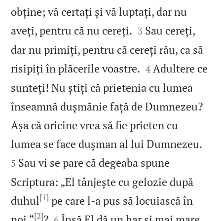
obține; vă certați și vă luptați, dar nu


aveți, pentru că nu cereți.
Sau cereți,
3
dar nu primiți, pentru că cereți rău, ca să


risipiți în plăcerile voastre.
Adultere ce
4
sunteți! Nu știți că prietenia cu lumea
înseamnă dușmănie față de Dumnezeu?
Așa că oricine vrea să fie prieten cu


lumea se face dușman al lui Dumnezeu.
Sau vi se pare că degeaba spune
5
Scriptura: „El tânjește cu gelozie după
[1]
duhul
pe care l‑a pus să locuiască în
[2]


noi.“
?
Însă El dă un har și mai mare.
6