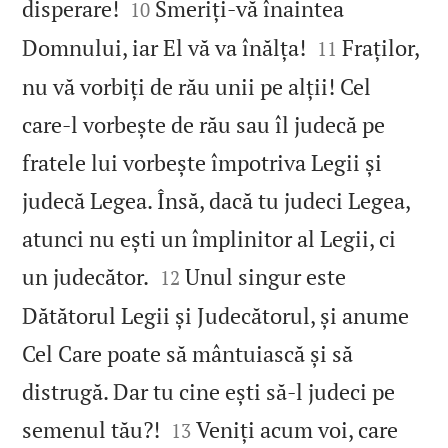


disperare!
Smeriți‑vă înaintea
10


Domnului, iar El vă va înălța!
Fraților,
11
nu vă vorbiți de rău unii pe alții! Cel
care‑l vorbește de rău sau îl judecă pe
fratele lui vorbește împotriva Legii și
judecă Legea. Însă, dacă tu judeci Legea,
atunci nu ești un împlinitor al Legii, ci


un judecător.
Unul singur este
12
Dătătorul Legii și Judecătorul, și anume
Cel Care poate să mântuiască și să
distrugă. Dar tu cine ești să‑l judeci pe


semenul tău?!
Veniți acum voi, care
13