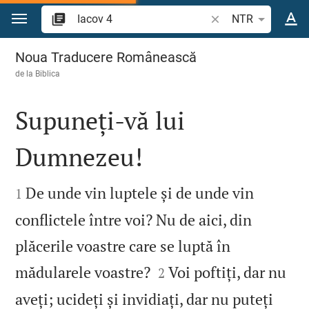
Sari la conținut
Căutați un verset bi
NTR
Iacov 4
Noua Traducere Românească
de la
Biblica
Supuneți‑vă lui
Dumnezeu!


De unde vin luptele și de unde vin
1
conflictele între voi? Nu de aici, din
plăcerile voastre care se luptă în


mădularele voastre?
Voi poftiți, dar nu
2
aveți; ucideți și invidiați, dar nu puteți