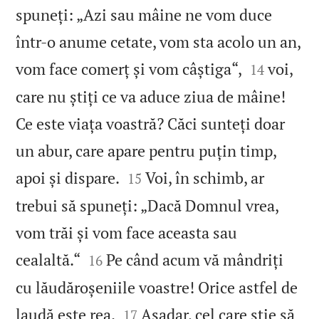
spuneți: „Azi sau mâine ne vom duce
într‑o anume cetate, vom sta acolo un an,


vom face comerț și vom câștiga“,
voi,
14
care nu știți ce va aduce ziua de mâine!
Ce este viața voastră? Căci sunteți doar
un abur, care apare pentru puțin timp,


apoi și dispare.
Voi, în schimb, ar
15
trebui să spuneți: „Dacă Domnul vrea,
vom trăi și vom face aceasta sau


cealaltă.“
Pe când acum vă mândriți
16
cu lăudăroșeniile voastre! Orice astfel de


laudă este rea.
Așadar, cel care știe să
17