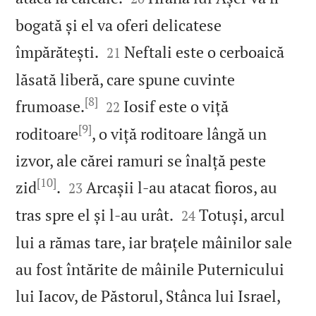
bogată și el va oferi delicatese


împărătești.
Neftali este o cerboaică
21
lăsată liberă, care spune cuvinte
[8]


frumoase.
Iosif este o viță
22
[9]
roditoare
, o viță roditoare lângă un
izvor, ale cărei ramuri se înalță peste
[10]


zid
.
Arcașii l‑au atacat fioros, au
23


tras spre el și l‑au urât.
Totuși, arcul
24
lui a rămas tare, iar brațele mâinilor sale
au fost întărite de mâinile Puternicului


lui Iacov, de Păstorul, Stânca lui Israel,