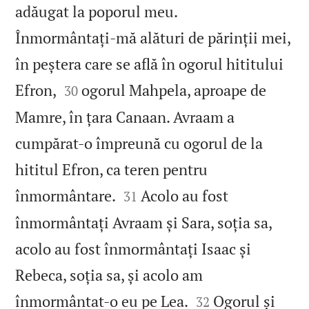
adăugat la poporul meu.
Înmormântați‑mă alături de părinții mei,
în peștera care se află în ogorul hititului


Efron,
ogorul Mahpela, aproape de
30
Mamre, în țara Canaan. Avraam a
cumpărat‑o împreună cu ogorul de la
hititul Efron, ca teren pentru


înmormântare.
Acolo au fost
31
înmormântați Avraam și Sara, soția sa,
acolo au fost înmormântați Isaac și
Rebeca, soția sa, și acolo am


înmormântat‑o eu pe Lea.
Ogorul și
32