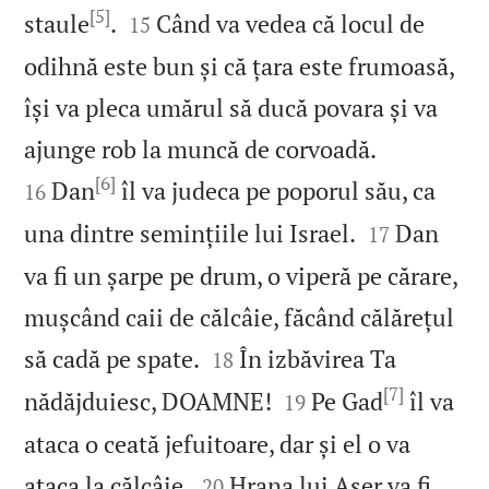
[5]


staule
.
Când va vedea că locul de
15
odihnă este bun și că țara este frumoasă,
își va pleca umărul să ducă povara și va


ajunge rob la muncă de corvoadă.
[6]
Dan
îl va judeca pe poporul său, ca
16


una dintre semințiile lui Israel.
Dan
17
va fi un șarpe pe drum, o viperă pe cărare,
mușcând caii de călcâie, făcând călărețul


să cadă pe spate.
În izbăvirea Ta
18
[7]


nădăjduiesc, DOAMNE!
Pe Gad
îl va
19
ataca o ceată jefuitoare, dar și el o va


ataca la călcâie.
Hrana lui Așer va fi
20