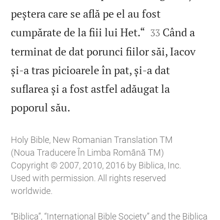
peștera care se află pe el au fost


cumpărate de la fiii lui Het.“
Când a
33
terminat de dat porunci fiilor săi, Iacov
și‑a tras picioarele în pat, și‑a dat
suflarea și a fost astfel adăugat la

poporul său.
Holy Bible, New Romanian Translation TM
(Noua Traducere În Limba Română TM)
Copyright © 2007, 2010, 2016 by Biblica, Inc.
Used with permission. All rights reserved
worldwide.
“Biblica”, “International Bible Society” and the Biblica