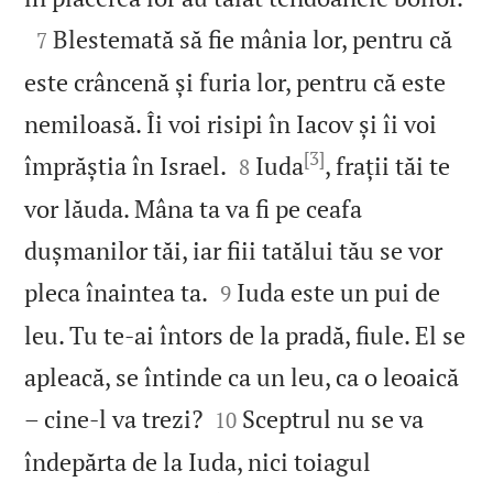

Blestemată să fie mânia lor, pentru că
7
este crâncenă și furia lor, pentru că este
nemiloasă. Îi voi risipi în Iacov și îi voi
[3]


împrăștia în Israel.
Iuda
, frații tăi te
8
vor lăuda. Mâna ta va fi pe ceafa
dușmanilor tăi, iar fiii tatălui tău se vor


pleca înaintea ta.
Iuda este un pui de
9
leu. Tu te‑ai întors de la pradă, fiule. El se
apleacă, se întinde ca un leu, ca o leoaică


– cine‑l va trezi?
Sceptrul nu se va
10
îndepărta de la Iuda, nici toiagul