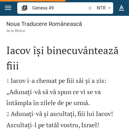
Sari la conținut
Căutați un verset bi
NTR
Genesa 49
Noua Traducere Românească
de la
Biblica
Iacov își binecuvântează
fiii


Iacov i‑a chemat pe fiii săi și a zis:
1
„Adunați‑vă să vă spun ce vi se va


întâmpla în zilele de pe urmă.
Adunați‑vă și ascultați, fiii lui Iacov!
2


Ascultați‑l pe tatăl vostru, Israel!