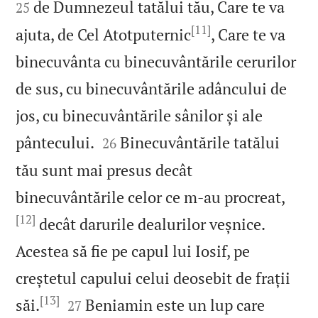
de Dumnezeul tatălui tău, Care te va
25
[11]
ajuta, de Cel Atotputernic
, Care te va
binecuvânta cu binecuvântările cerurilor
de sus, cu binecuvântările adâncului de
jos, cu binecuvântările sânilor și ale


pântecului.
Binecuvântările tatălui
26
tău sunt mai presus decât
binecuvântările celor ce m‑au procreat,
[12]
decât darurile dealurilor veșnice.
Acestea să fie pe capul lui Iosif, pe
creștetul capului celui deosebit de frații
[13]


săi.
Beniamin este un lup care
27