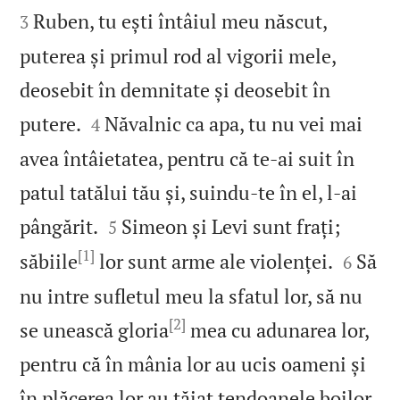
Ruben, tu ești întâiul meu născut,
3
puterea și primul rod al vigorii mele,
deosebit în demnitate și deosebit în


putere.
Năvalnic ca apa, tu nu vei mai
4
avea întâietatea, pentru că te‑ai suit în
patul tatălui tău și, suindu‑te în el, l‑ai


pângărit.
Simeon și Levi sunt frați;
5
[1]


săbiile
lor sunt arme ale violenței.
Să
6
nu intre sufletul meu la sfatul lor, să nu
[2]
se unească gloria
mea cu adunarea lor,
pentru că în mânia lor au ucis oameni și

în plăcerea lor au tăiat tendoanele boilor.