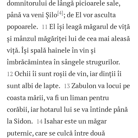
domnitorului de lângă picioarele sale,
[4]
până va veni Șilo
; de El vor asculta


popoarele.
El își leagă măgarul de viță
11
și mânzul măgăriței lui de cea mai aleasă
viță. Își spală hainele în vin și


îmbrăcămintea în sângele strugurilor.
Ochii îi sunt roșii de vin, iar dinții îi
12


sunt albi de lapte.
Zabulon va locui pe
13
coasta mării, va fi un liman pentru
corăbii, iar hotarul lui se va întinde până


la Sidon.
Isahar este un măgar
14
puternic, care se culcă între două