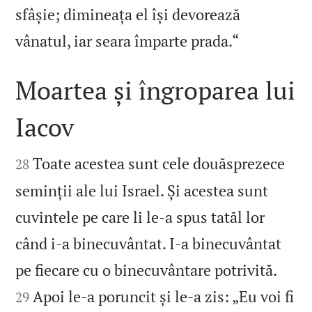
sfâșie; dimineața el își devorează

vânatul, iar seara împarte prada.“
Moartea și îngroparea lui
Iacov


Toate acestea sunt cele douăsprezece
28
seminții ale lui Israel. Și acestea sunt
cuvintele pe care li le‑a spus tatăl lor
când i‑a binecuvântat. I‑a binecuvântat


pe fiecare cu o binecuvântare potrivită.
Apoi le‑a poruncit și le‑a zis: „Eu voi fi
29