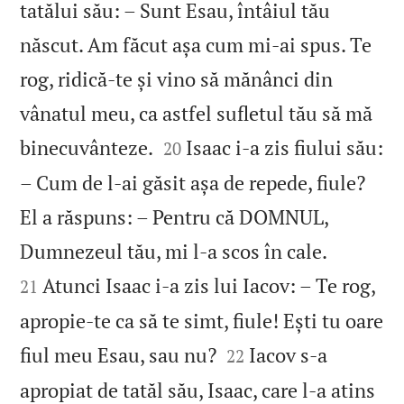
tatălui său: – Sunt Esau, întâiul tău
născut. Am făcut așa cum mi‑ai spus. Te
rog, ridică‑te și vino să mănânci din
vânatul meu, ca astfel sufletul tău să mă


binecuvânteze.
Isaac i‑a zis fiului său:
20
– Cum de l‑ai găsit așa de repede, fiule?
El a răspuns: – Pentru că DOMNUL,


Dumnezeul tău, mi l‑a scos în cale.
Atunci Isaac i‑a zis lui Iacov: – Te rog,
21
apropie‑te ca să te simt, fiule! Ești tu oare


fiul meu Esau, sau nu?
Iacov s‑a
22
apropiat de tatăl său, Isaac, care l‑a atins