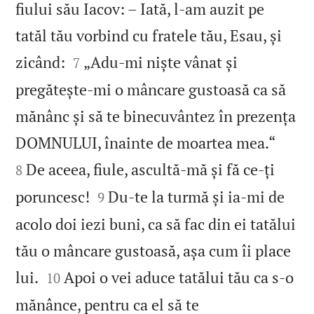
fiului său Iacov: – Iată, l‑am auzit pe
tatăl tău vorbind cu fratele tău, Esau, și


zicând:
„Adu‑mi niște vânat și
7
pregătește‑mi o mâncare gustoasă ca să
mănânc și să te binecuvântez în prezența


DOMNULUI, înainte de moartea mea.“
De aceea, fiule, ascultă‑mă și fă ce‑ți
8


poruncesc!
Du‑te la turmă și ia‑mi de
9
acolo doi iezi buni, ca să fac din ei tatălui
tău o mâncare gustoasă, așa cum îi place


lui.
Apoi o vei aduce tatălui tău ca s‑o
10
mănânce, pentru ca el să te