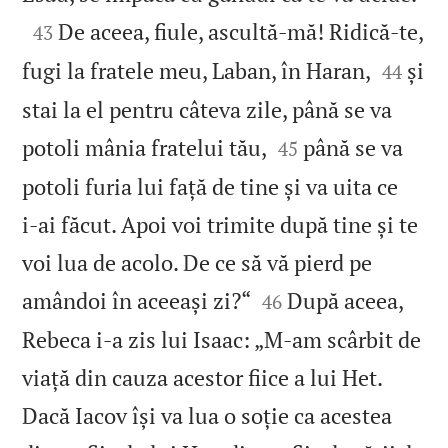

De aceea, fiule, ascultă‑mă! Ridică‑te,
43


fugi la fratele meu, Laban, în Haran,
și
44
stai la el pentru câteva zile, până se va


potoli mânia fratelui tău,
până se va
45
potoli furia lui față de tine și va uita ce
i‑ai făcut. Apoi voi trimite după tine și te
voi lua de acolo. De ce să vă pierd pe


amândoi în aceeași zi?“
După aceea,
46
Rebeca i‑a zis lui Isaac: „M‑am scârbit de
viață din cauza acestor fiice a lui Het.
Dacă Iacov își va lua o soție ca acestea