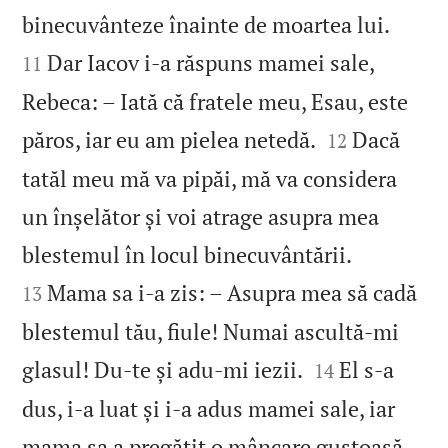


binecuvânteze înainte de moartea lui.
Dar Iacov i‑a răspuns mamei sale,
11
Rebeca: – Iată că fratele meu, Esau, este


păros, iar eu am pielea netedă.
Dacă
12
tatăl meu mă va pipăi, mă va considera
un înșelător și voi atrage asupra mea


blestemul în locul binecuvântării.
Mama sa i‑a zis: – Asupra mea să cadă
13
blestemul tău, fiule! Numai ascultă‑mi


glasul! Du‑te și adu‑mi iezii.
El s‑a
14
dus, i‑a luat și i‑a adus mamei sale, iar
mama sa a pregătit o mâncare gustoasă,