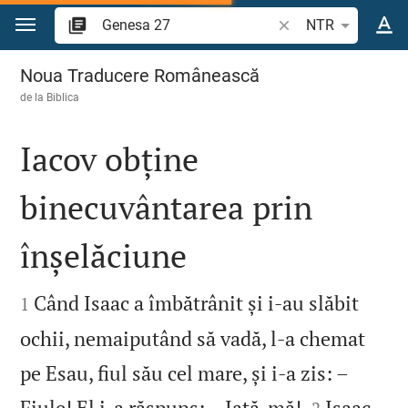
Sari la conținut
Căutați un verset bi
NTR
Genesa 27
Noua Traducere Românească
de la
Biblica
Iacov obține
binecuvântarea prin
înșelăciune


Când Isaac a îmbătrânit și i‑au slăbit
1
ochii, nemaiputând să vadă, l‑a chemat
pe Esau, fiul său cel mare, și i‑a zis: –


Fiule! El i‑a răspuns: – Iată‑mă!
Isaac