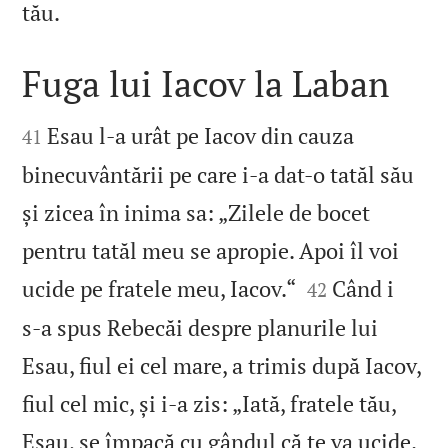

tău.
Fuga lui Iacov la Laban


Esau l‑a urât pe Iacov din cauza
41
binecuvântării pe care i‑a dat‑o tatăl său
și zicea în inima sa: „Zilele de bocet
pentru tatăl meu se apropie. Apoi îl voi


ucide pe fratele meu, Iacov.“
Când i
42
s‑a spus Rebecăi despre planurile lui
Esau, fiul ei cel mare, a trimis după Iacov,
fiul cel mic, și i‑a zis: „Iată, fratele tău,

Esau, se împacă cu gândul că te va ucide.