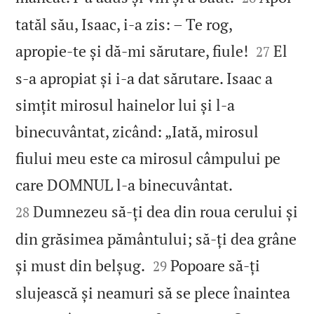
tatăl său, Isaac, i‑a zis: – Te rog,


apropie‑te și dă‑mi sărutare, fiule!
El
27
s‑a apropiat și i‑a dat sărutare. Isaac a
simțit mirosul hainelor lui și l‑a
binecuvântat, zicând: „Iată, mirosul
fiului meu este ca mirosul câmpului pe


care DOMNUL l‑a binecuvântat.
Dumnezeu să‑ți dea din roua cerului și
28
din grăsimea pământului; să‑ți dea grâne


și must din belșug.
Popoare să‑ți
29
slujească și neamuri să se plece înaintea