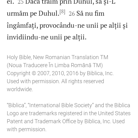


ei.
Dacă trăim prin Duhul, să și‑L
25
[8]


urmăm pe Duhul.
Să nu fim
26
îngâmfați, provocându‑ne unii pe alții și

invidiindu‑ne unii pe alții.
Holy Bible, New Romanian Translation TM
(Noua Traducere În Limba Română TM)
Copyright © 2007, 2010, 2016 by Biblica, Inc.
Used with permission. All rights reserved
worldwide.
“Biblica”, “International Bible Society” and the Biblica
Logo are trademarks registered in the United States
Patent and Trademark Office by Biblica, Inc. Used
with permission.