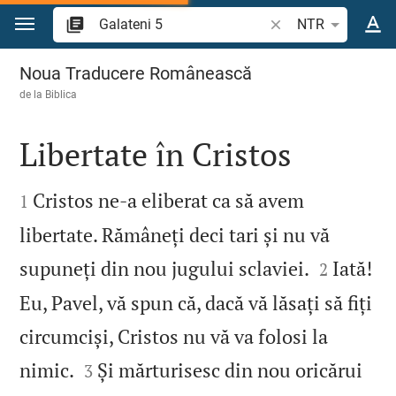
Sari la conținut
Căutați un verset bi
NTR
Galateni 5
Noua Traducere Românească
de la
Biblica
Libertate în Cristos


Cristos ne‑a eliberat ca să avem
1
libertate. Rămâneți deci tari și nu vă


supuneți din nou jugului sclaviei.
Iată!
2
Eu, Pavel, vă spun că, dacă vă lăsați să fiți
circumciși, Cristos nu vă va folosi la


nimic.
Și mărturisesc din nou oricărui
3