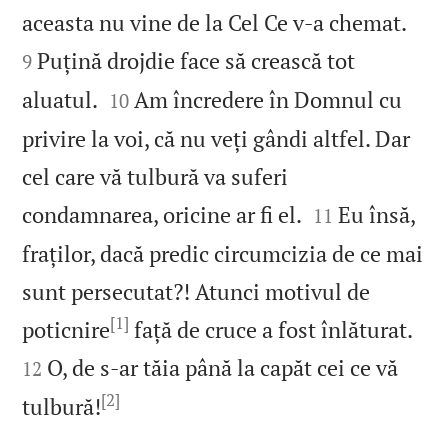


aceasta nu vine de la Cel Ce v‑a chemat.
Puțină drojdie face să crească tot
9


aluatul.
Am încredere în Domnul cu
10
privire la voi, că nu veți gândi altfel. Dar
cel care vă tulbură va suferi


condamnarea, oricine ar fi el.
Eu însă,
11
fraților, dacă predic circumcizia de ce mai
sunt persecutat?! Atunci motivul de
[1]


poticnire
față de cruce a fost înlăturat.
O, de s‑ar tăia până la capăt cei ce vă
12
[2]

tulbură!