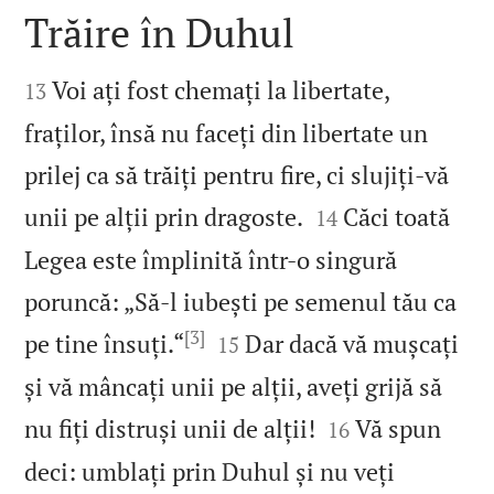
Trăire în Duhul


Voi ați fost chemați la libertate,
13
fraților, însă nu faceți din libertate un
prilej ca să trăiți pentru fire, ci slujiți‑vă


unii pe alții prin dragoste.
Căci toată
14
Legea este împlinită într‑o singură
poruncă: „Să‑l iubești pe semenul tău ca
[3]


pe tine însuți.“
Dar dacă vă mușcați
15
și vă mâncați unii pe alții, aveți grijă să


nu fiți distruși unii de alții!
Vă spun
16
deci: umblați prin Duhul și nu veți