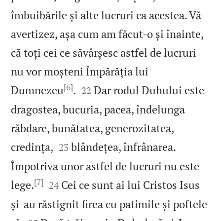
îmbuibările și alte lucruri ca acestea. Vă
avertizez, așa cum am făcut‑o și înainte,
că toți cei ce săvârșesc astfel de lucruri
nu vor moșteni Împărăția lui
[6]


Dumnezeu
.
Dar rodul Duhului este
22
dragostea, bucuria, pacea, îndelunga
răbdare, bunătatea, generozitatea,


credința,
blândețea, înfrânarea.
23
Împotriva unor astfel de lucruri nu este
[7]


lege.
Cei ce sunt ai lui Cristos Isus
24
și‑au răstignit firea cu patimile și poftele