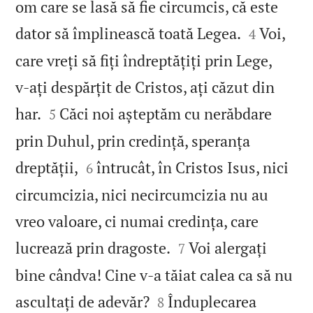
om care se lasă să fie circumcis, că este


dator să împlinească toată Legea.
Voi,
4
care vreți să fiți îndreptățiți prin Lege,
v‑ați despărțit de Cristos, ați căzut din


har.
Căci noi așteptăm cu nerăbdare
5
prin Duhul, prin credință, speranța


dreptății,
întrucât, în Cristos Isus, nici
6
circumcizia, nici necircumcizia nu au
vreo valoare, ci numai credința, care


lucrează prin dragoste.
Voi alergați
7
bine cândva! Cine v‑a tăiat calea ca să nu


ascultați de adevăr?
Înduplecarea
8