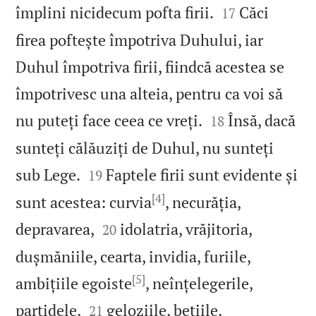


împlini nicidecum pofta firii.
Căci
17
firea poftește împotriva Duhului, iar
Duhul împotriva firii, fiindcă acestea se
împotrivesc una alteia, pentru ca voi să


nu puteți face ceea ce vreți.
Însă, dacă
18
sunteți călăuziți de Duhul, nu sunteți


sub Lege.
Faptele firii sunt evidente și
19
[4]
sunt acestea: curvia
, necurăția,


depravarea,
idolatria, vrăjitoria,
20
dușmăniile, cearta, invidia, furiile,
[5]
ambițiile egoiste
, neînțelegerile,


partidele,
geloziile, bețiile,
21