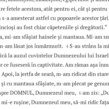
re fetele acestora, atât pentru ei, cât și pentru fi
s‑a amestecat astfel cu popoarele acestor țări, 
ncioși au fost chiar căpeteniile și dregătorii.“
ta, mi‑am sfâșiat hainele și mantaua. Mi‑am sm


 m‑am lăsat jos înmărmurit.
S‑au strâns la mi
4
ică la auzul cuvintelor Dumnezeului lui Israel 
or ce fuseseră în captivitate. Am rămas așa în


Apoi, la jertfa de seară, m‑am ridicat din star
5
 și cu mantaua sfâșiate, m‑am plecat pe genunc


e spre DOMNUL, Dumnezeul meu,
am zis: „
6
i mi‑e rușine, Dumnezeul meu, să‑mi ridic fața