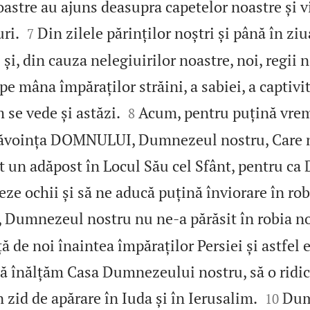
oastre au ajuns deasupra capetelor noastre și v


ri.
Din zilele părinților noștri și până în zi
7
 și, din cauza nelegiuirilor noastre, noi, regii n
pe mâna împăraților străini, a sabiei, a captivită


m se vede și astăzi.
Acum, pentru puțină vre
8
năvoința DOMNULUI, Dumnezeul nostru, Care n
at un adăpost în Locul Său cel Sfânt, pentru c
ze ochii și să ne aducă puțină înviorare în rob
 Dumnezeul nostru nu ne‑a părăsit în robia noa
ă de noi înaintea împăraților Persiei și astfel 
 să înălțăm Casa Dumnezeului nostru, să o ridi


n zid de apărare în Iuda și în Ierusalim.
Dum
10