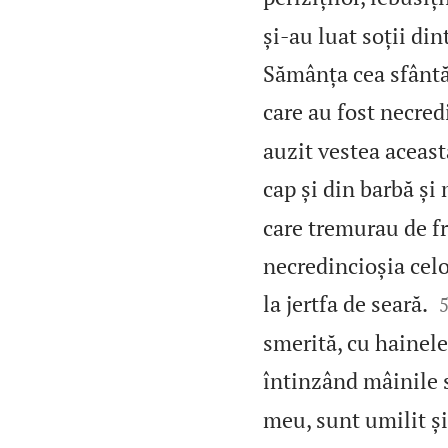
și‑au luat soții dint
Sămânța cea sfântă 
care au fost necredi
auzit vestea aceas
cap și din barbă și
care tremurau de fr
necredincioșia cel
la jertfa de seară.
smerită, cu hainele
întinzând mâinil
meu, sunt umilit ș