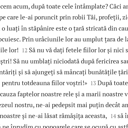
zicem acum, după toate cele întâmplate? Căci a
pe care le‑ai poruncit prin robii Tăi, profeții, z
ă o luați în stăpânire este o țară stricată din ca
ocuiesc. Prin urâciunile lor au umplut țara de l


ile lor!
Să nu vă dați fetele fiilor lor și nici 
12
voștri! Să nu umblați niciodată după fericirea s
întăriți și să ajungeți să mâncați bunătățile țării


 pentru totdeauna fiilor voștri!»
După toate
13
cauza faptelor noastre rele și a marii noastre v
zeul nostru, ne‑ai pedepsit mai puțin decât am


noastre și ne‑ai lăsat rămășița aceasta,
să 
14
ă ne înrudim cu popoarele care se ocupă cu astf