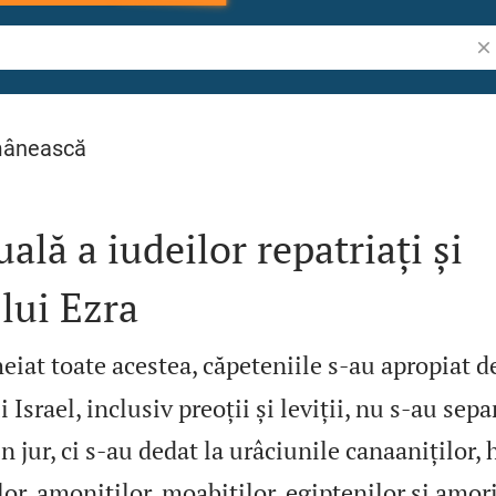
Cău
mânească
uală a iudeilor repatriați și
lui Ezra
eiat toate acestea, căpeteniile s‑au apropiat d
 Israel, inclusiv preoții și leviții, nu s‑au sepa
n jur, ci s‑au dedat la urâciunile canaaniților, h
ilor, amoniților, moabiților, egiptenilor și amori