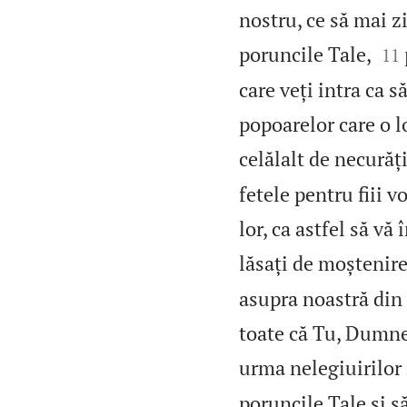
nostru, ce să mai 


poruncile Tale,
11
care veți intra ca s
popoarelor care o l
celălalt de necurăți
fetele pentru fiii 
lor, ca astfel să vă 
lăsați de moștenire
asupra noastră din 
toate că Tu, Dumne
urma nelegiuirilor 
poruncile Tale și s