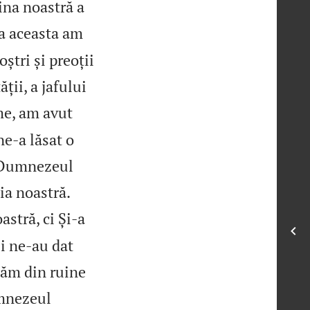
ina noastră a
ua aceasta am
oștri și preoții
ții, a jafului
me, am avut
e‑a lăsat o
a Dumnezeul


ia noastră.
stră, ci Și‑a
ei ne‑au dat
căm din ruine
nezeul