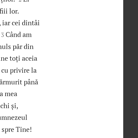
ii lor.
iar cei dintâi


Când am
3
uls păr din
ne toți aceia
cu privire la
mărmurit până
ea mea
hi și,
Dumnezeul
 spre Tine!