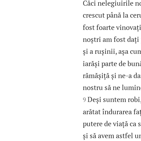
Căci nelegiuirile n
crescut până la ceru
fost foarte vinovați
noștri am fost dați 
și a rușinii, așa cu
iarăși parte de bu
rămășiță și ne‑a d
nostru să ne lumine
Deși suntem robi,
9
arătat îndurarea faț
putere de viață ca
și să avem astfel u