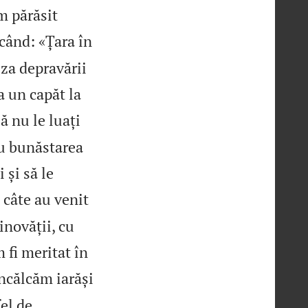
m părăsit
icând: «Țara în
uza depravării
a un capăt la
să nu le luați
au bunăstarea
 și să le
 câte au venit
inovății, cu
 fi meritat în
încălcăm iarăși
el de