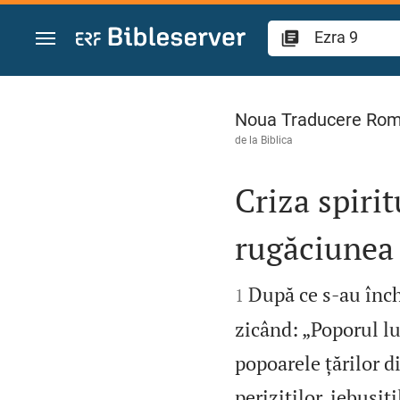
Sari la conținut
Ezra 9
Noua Traducere Ro
de la
Biblica
Criza spirit
rugăciunea 


După ce s‑au înch
1
zicând: „Poporul lui
popoarele țărilor di
periziților, iebusiț