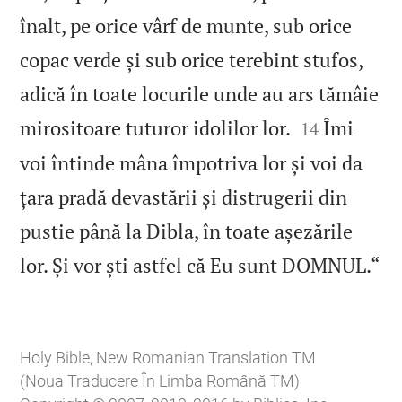
înalt, pe orice vârf de munte, sub orice
copac verde și sub orice terebint stufos,
adică în toate locurile unde au ars tămâie


mirositoare tuturor idolilor lor.
Îmi
14
voi întinde mâna împotriva lor și voi da
țara pradă devastării și distrugerii din
pustie până la Dibla, în toate așezările

lor. Și vor ști astfel că Eu sunt DOMNUL.“
Holy Bible, New Romanian Translation TM
(Noua Traducere În Limba Română TM)