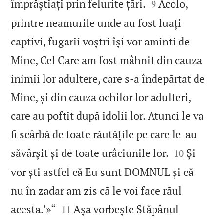


împrăștiați prin felurite țări.
Acolo,
9
printre neamurile unde au fost luați
captivi, fugarii voștri își vor aminti de
Mine, Cel Care am fost mâhnit din cauza
inimii lor adultere, care s‑a îndepărtat de
Mine, și din cauza ochilor lor adulteri,
care au poftit după idolii lor. Atunci le va
fi scârbă de toate răutățile pe care le‑au


săvârșit și de toate urâciunile lor.
Și
10
vor ști astfel că Eu sunt DOMNUL și că
nu în zadar am zis că le voi face răul


acesta.’»“
Așa vorbește Stăpânul
11