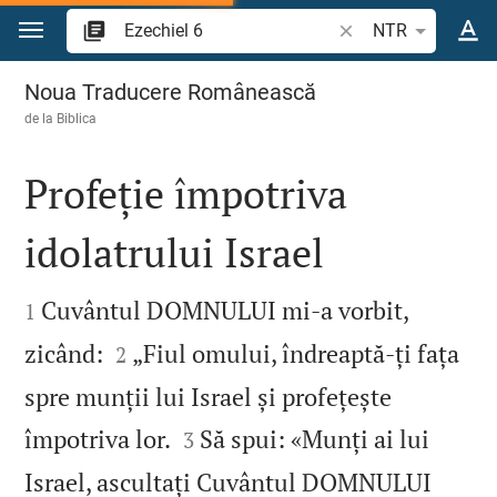
Sari la conținut
Căutați un verset bi
NTR
Ezechiel 6
Noua Traducere Românească
de la
Biblica
Profeție împotriva
idolatrului Israel


Cuvântul DOMNULUI mi‑a vorbit,
1


zicând:
„Fiul omului, îndreaptă‑ți fața
2
spre munții lui Israel și profețește


împotriva lor.
Să spui: «Munți ai lui
3
Israel, ascultați Cuvântul DOMNULUI