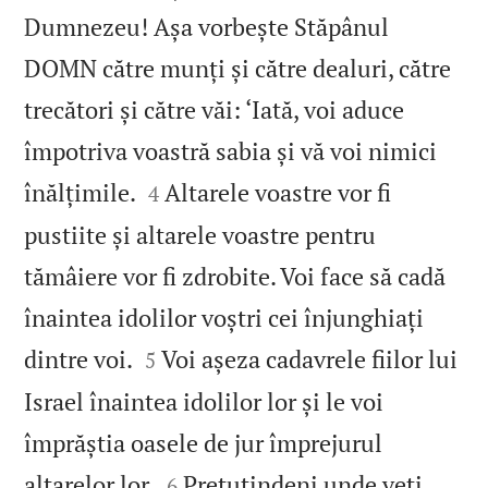
Dumnezeu! Așa vorbește Stăpânul
DOMN către munți și către dealuri, către
trecători și către văi: ‘Iată, voi aduce
împotriva voastră sabia și vă voi nimici


înălțimile.
Altarele voastre vor fi
4
pustiite și altarele voastre pentru
tămâiere vor fi zdrobite. Voi face să cadă
înaintea idolilor voștri cei înjunghiați


dintre voi.
Voi așeza cadavrele fiilor lui
5
Israel înaintea idolilor lor și le voi
împrăștia oasele de jur împrejurul


altarelor lor.
Pretutindeni unde veți
6