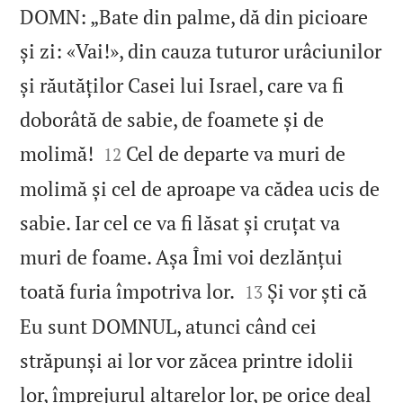
DOMN: „Bate din palme, dă din picioare
și zi: «Vai!», din cauza tuturor urâciunilor
și răutăților Casei lui Israel, care va fi
doborâtă de sabie, de foamete și de


molimă!
Cel de departe va muri de
12
molimă și cel de aproape va cădea ucis de
sabie. Iar cel ce va fi lăsat și cruțat va
muri de foame. Așa Îmi voi dezlănțui


toată furia împotriva lor.
Și vor ști că
13
Eu sunt DOMNUL, atunci când cei
străpunși ai lor vor zăcea printre idolii
lor, împrejurul altarelor lor, pe orice deal