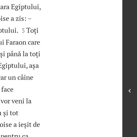
ara Egiptului,
se a zis: –


ptului.
Toți
5
lui Faraon care
și până la toți
Egiptului, așa
ăcar un câine
 face
 vor veni la
 și tot
ise a ieșit de
 pentru ca