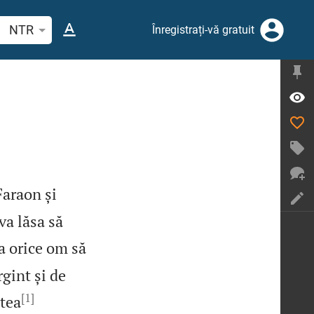
tați un verset biblic sau un cuvânt
NTR
Înregistrați-vă gratuit
Faraon și
va lăsa să
a orice om să
rgint și de
[1]
tea