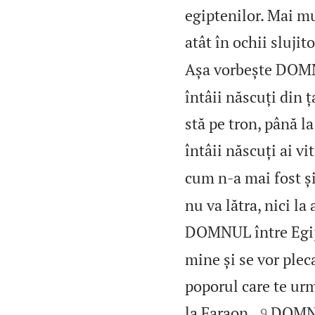
egiptenilor. Mai mu
atât în ochii slujit
Așa vorbește DOMNU
întâii născuți din ț
stă pe tron, până la
întâii născuți ai vit
cum n‑a mai fost și
nu va lătra, nici la
DOMNUL între Egipt
mine și se vor plec
poporul care te urm


la Faraon.
DOMNUL
9