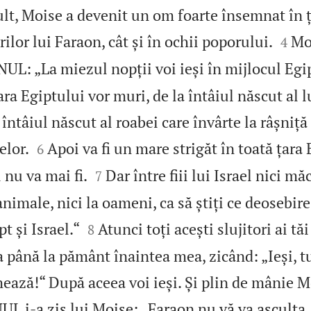
lt, Moise a devenit un om foarte însemnat în ț


orilor lui Faraon, cât și în ochii poporului.
Moi
4
L: „La miezul nopții voi ieși în mijlocul Egi
ara Egiptului vor muri, de la întâiul născut al 
 întâiul născut al roabei care învârte la râșniță 


elor.
Apoi va fi un mare strigăt în toată țara 
6


 nu va mai fi.
Dar între fiii lui Israel nici m
7
 animale, nici la oameni, ca să știți ce deosebire


 și Israel.“
Atunci toți acești slujitori ai tăi
8
a până la pământ înaintea mea, zicând: „Ieși, tu
ează!“ După aceea voi ieși. Și plin de mânie Mo
 i‑a zis lui Moise: „Faraon nu vă va asculta,