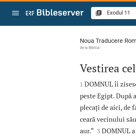
Sari la conținut
Exodul 11
Noua Traducere Ro
de la
Biblica
Vestirea cel


DOMNUL îi zisese 
1
peste Egipt. După ac
plecați de aici, de 
ceară vecinului său 


aur.“
DOMNUL a f
3