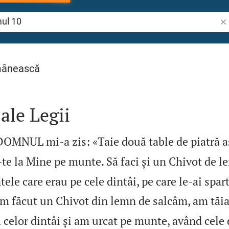
Cău
mânească
ale Legii
DOMNUL mi‑a zis: «Taie două table de piatră
ă‑te la Mine pe munte. Să faci și un Chivot de l
tele care erau pe cele dintâi, pe care le‑ai spart
m făcut un Chivot din lemn de salcâm, am tăia
celor dintâi și am urcat pe munte, având cele 