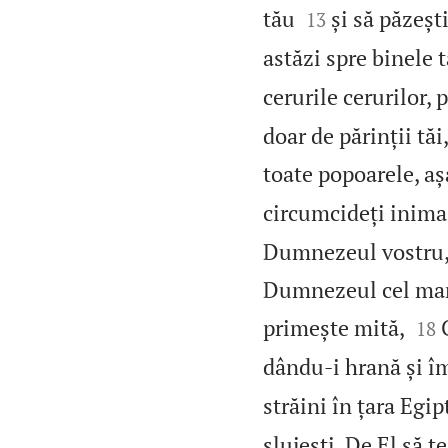


tău
și să păzeșt
13
astăzi spre binele 
cerurile cerurilor, 
doar de părinții tăi
toate popoarele, aș
circumcideți inima
Dumnezeul vostru,
Dumnezeul cel mare


primește mită,
18
dându‑i hrană și î
străini în țara Egip
slujești. De El să t