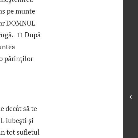
s pe munte
, iar DOMNUL


rugă.
După
11
untea
o părinților
e decât să te
 iubești și
n tot sufletul