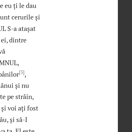
 eu ți le dau
nt cerurile și
L S‑a atașat
ei, dintre
vă
OMNUL,
[3]
pânilor
,
ănui și nu
te pe străin,
și voi ați fost
, și să‑I
va ta. El este