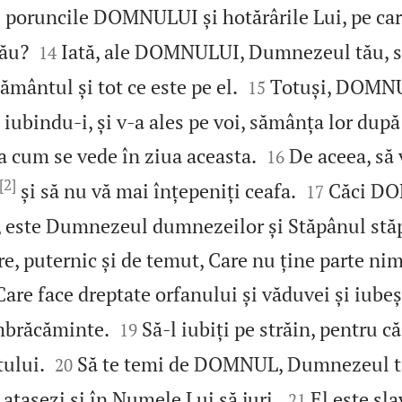
i poruncile DOMNULUI și hotărârile Lui, pe care


tău?
Iată, ale DOMNULUI, Dumnezeul tău, su
14


pământul și tot ce este pe el.
Totuși, DOMNU
15
, iubindu‑i, și v‑a ales pe voi, sămânța lor după 


a cum se vede în ziua aceasta.
De aceea, să 
16
[2]


și să nu vă mai înțepeniți ceafa.
Căci D
17
 este Dumnezeul dumnezeilor și Stăpânul stă
, puternic și de temut, Care nu ține parte nim
Care face dreptate orfanului și văduvei și iubeș


mbrăcăminte.
Să‑l iubiți pe străin, pentru că 
19


tului.
Să te temi de DOMNUL, Dumnezeul tău
20


e atașezi și în Numele Lui să juri.
El este sla
21