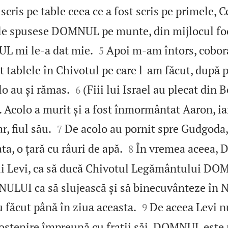
cris pe table ceea ce a fost scris pe primele, C
i le spusese DOMNUL pe munte, din mijlocul foc


L mi le‑a dat mie.
Apoi m‑am întors, cobor
5
 tablele în Chivotul pe care l‑am făcut, după 


o au și rămas.
(Fiii lui Israel au plecat din
6
 Acolo a murit și a fost înmormântat Aaron, iar


r, fiul său.
De acolo au pornit spre Gudgoda, 
7


a, o țară cu râuri de apă.
În vremea aceea,
8
ui Levi, ca să ducă Chivotul Legământului DO
ULUI ca să slujească și să binecuvânteze în 


u făcut până în ziua aceasta.
De aceea Levi n
9
 moștenire împreună cu frații săi. DOMNUL este