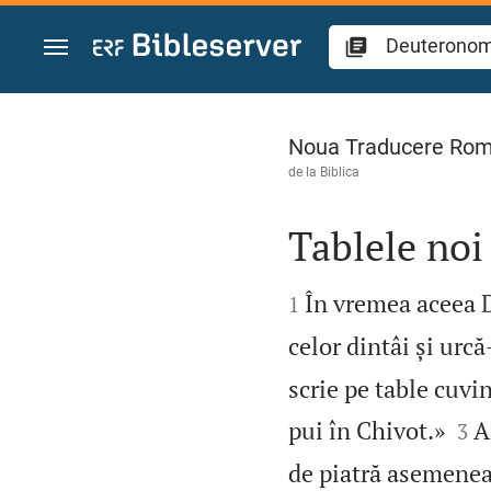
Sari la conținut
Deuteronomul 10
Noua Traducere Ro
de la
Biblica
Tablele noi 


În vremea aceea 
1
celor dintâi și urc
scrie pe table cuvin


pui în Chivot.»
A
3
de piatră asemenea 