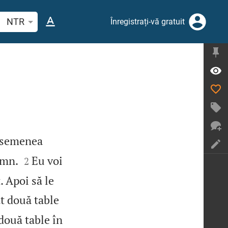
tați un verset biblic sau un cuvânt
NTR
Înregistrați-vă gratuit
 asemenea


emn.
Eu voi
2
. Apoi să le
t două table
două table în