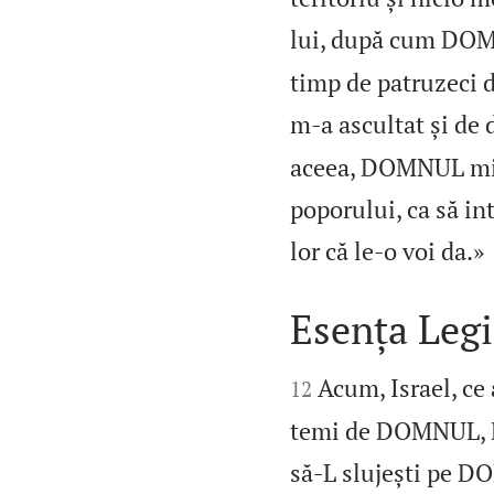
lui, după cum DOM
timp de patruzeci d
m‑a ascultat și de
aceea, DOMNUL mi‑a 
poporului, ca să int
lor că le‑o voi da.»
Esența Legi


Acum, Israel, ce
12
temi de DOMNUL, Du
să‑L slujești pe D