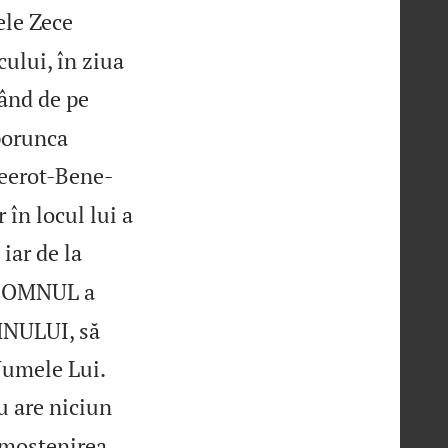
ele Zece
ului, în ziua
ând de pe
porunca
 Beerot-Bene-
 în locul lui a
iar de la
 DOMNUL a
MNULUI, să
Numele Lui.
u are niciun
 moștenirea