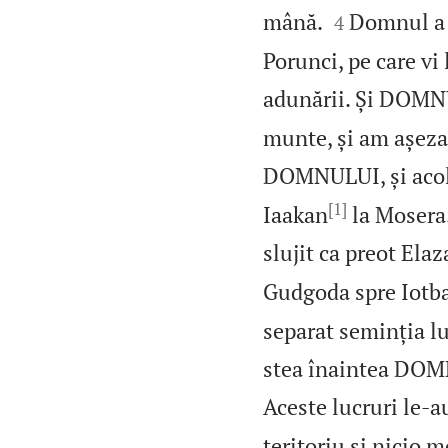


mână.
Domnul a s
4
Porunci, pe care v
adunării. Și DOMNU
munte, și am așezat
DOMNULUI, și acol
[1]
Iaakan
la Mosera.
slujit ca preot Elaza
Gudgoda spre Iotbat
separat seminția l
stea înaintea DOMN
Aceste lucruri le‑a
teritoriu și nicio