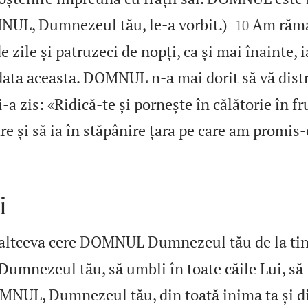


NUL, Dumnezeul tău, le‑a vorbit.)
Am răma
10
e zile și patruzeci de nopți, ca și mai înainte
 data aceasta. DOMNUL n‑a mai dorit să vă dist
zis: «Ridică‑te și pornește în călătorie în fr
re și să ia în stăpânire țara pe care am promis‑

i
 altceva cere DOMNUL Dumnezeul tău de la tin
mnezeul tău, să umbli în toate căile Lui, să‑L
OMNUL, Dumnezeul tău, din toată inima ta și di