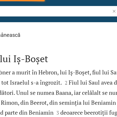
Cău
mânească
lui Iș‑Boșet
ner a murit în Hebron, lui Iș‑Boșet, fiul lui Sau


tot Israelul s‑a îngrozit.
Fiul lui Saul avea 
2
dători. Unul se numea Baana, iar celălalt se n
ui Rimon, din Beerot, din seminția lui Beniamin


nd parte din Beniamin
deoarece beerotiții fug
3