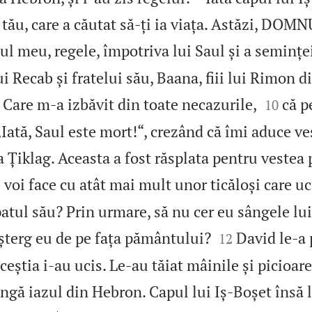
tău, care a căutat să‑ți ia viața. Astăzi, DOMN
l meu, regele, împotriva lui Saul și a seminței
i Recab și fratelui său, Baana, fiii lui Rimon d


are m‑a izbăvit din toate necazurile,
că p
10
 „Iată, Saul este mort!“, crezând că îmi aduce v
la Țiklag. Aceasta a fost răsplata pentru vestea
 voi face cu atât mai mult unor ticăloși care u
 patul său? Prin urmare, să nu cer eu sângele l


 șterg eu de pe fața pământului?
David le‑a 
12
ceștia i‑au ucis. Le‑au tăiat mâinile și picioare
ângă iazul din Hebron. Capul lui Iș‑Boșet însă l