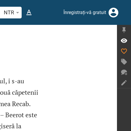
tați un verset biblic sau un cuvânt
NTR
Înregistrați-vă gratuit
l, i s‑au
două căpetenii
umea Recab.
 – Beerot este
iseră la