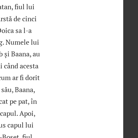
tan, fiul lui
rstă de cinci
Doica sa l‑a
log. Numele lui
ab și Baana, au
ai când acesta
um ar fi dorit
e său, Baana,
cat pe pat, în
 capul. Apoi,
s capul lui
‑Boșet, fiul