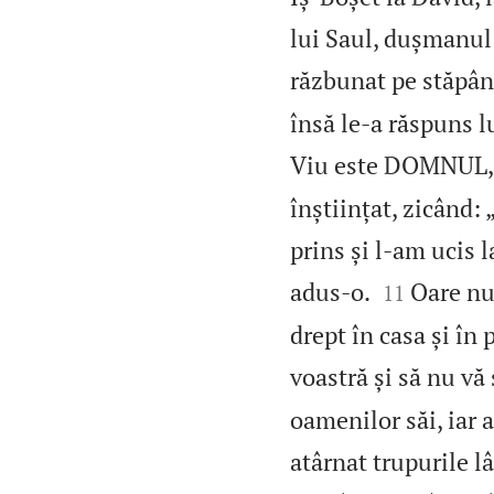
lui Saul, dușmanul 
răzbunat pe stăpânu
însă le‑a răspuns lu
Viu este DOMNUL, C
înștiințat, zicând:
prins și l‑am ucis 


adus‑o.
Oare nu
11
drept în casa și în
voastră și să nu vă
oamenilor săi, iar a
atârnat trupurile l