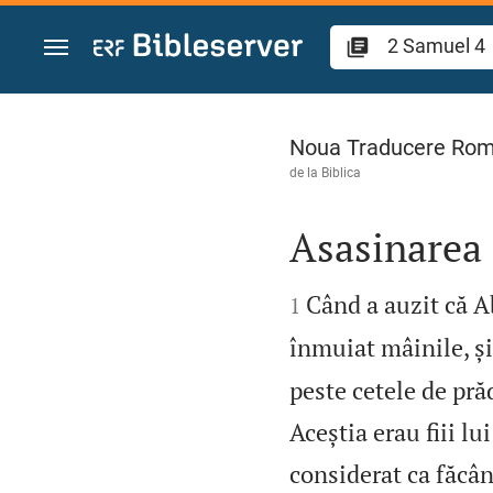
Sari la conținut
2 Samuel 4
Noua Traducere Ro
de la
Biblica
Asasinarea 


Când a auzit că Ab
1
înmuiat mâinile, și 
peste cetele de pră
Aceștia erau fiii l
considerat ca făcâ