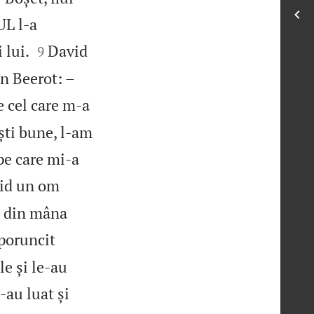
UL l‑a


 lui.
David
9
in Beerot: –
e cel care m‑a
ești bune, l‑am
 pe care mi‑a
cid un om
ui din mâna
poruncit
le și le‑au
‑au luat și