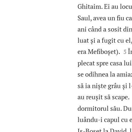
Ghitaim. Ei au locu
Saul, avea un fiu c
ani când a sosit din
luat și a fugit cu e


era Mefiboșet).
Î
5
plecat spre casa lui
se odihnea la amia
să ia niște grâu și
au reușit să scape.
dormitorul său. Dup
luându‑i capul cu e
Iș‑Boșet la David, l