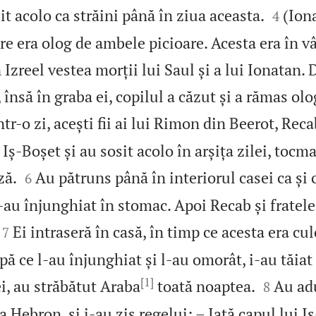


it acolo ca străini până în ziua aceasta.
(Iona
4
are era olog de ambele picioare. Acesta era în vâ
 Izreel vestea morții lui Saul și a lui Ionatan. 
l, însă în graba ei, copilul a căzut și a rămas o
ntr‑o zi, acești fii ai lui Rimon din Beerot, Rec
 Iș‑Boșet și au sosit acolo în arșița zilei, tocm


ză.
Au pătruns până în interiorul casei ca și c
6
 l‑au înjunghiat în stomac. Apoi Recab și fratel


Ei intraseră în casă, în timp ce acesta era cul
7
ă ce l‑au înjunghiat și l‑au omorât, i‑au tăiat
[1]


i, au străbătut Araba
toată noaptea.
Au adu
8
a Hebron, și i‑au zis regelui: – Iată capul lui Iș