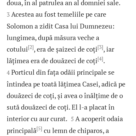


doua, în al patrulea an al domniei sale.
Acestea au fost temeliile pe care
3
Solomon a zidit Casa lui Dumnezeu:
lungimea, după măsura veche a
[2]
[3]
cotului
, era de șaizeci de coți
, iar
[4]


lățimea era de douăzeci de coți
.
Porticul din fața odăii principale se
4
întindea pe toată lățimea Casei, adică pe
douăzeci de coți, și avea o înălțime de o
sută douăzeci de coți. El l‑a placat în


interior cu aur curat.
A acoperit odaia
5
[5]
principală
cu lemn de chiparos, a