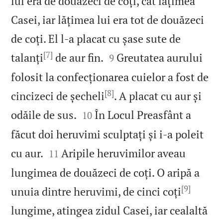
lui era de douăzeci de coți, cât lățimea
Casei, iar lățimea lui era tot de douăzeci
de coți. El l‑a placat cu șase sute de
[7]


talanți
de aur fin.
Greutatea aurului
9
folosit la confecționarea cuielor a fost de
[8]
cincizeci de șecheli
. A placat cu aur și


odăile de sus.
În Locul Preasfânt a
10
făcut doi heruvimi sculptați și i‑a poleit


cu aur.
Aripile heruvimilor aveau
11
lungimea de douăzeci de coți. O aripă a
[9]
unuia dintre heruvimi, de cinci coți
lungime, atingea zidul Casei, iar cealaltă