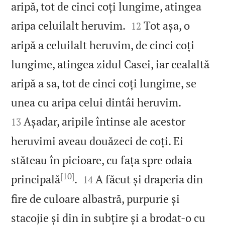
aripă, tot de cinci coți lungime, atingea


aripa celuilalt heruvim.
Tot așa, o
12
aripă a celuilalt heruvim, de cinci coți
lungime, atingea zidul Casei, iar cealaltă
aripă a sa, tot de cinci coți lungime, se


unea cu aripa celui dintâi heruvim.
Așadar, aripile întinse ale acestor
13
heruvimi aveau douăzeci de coți. Ei
stăteau în picioare, cu fața spre odaia
[10]


principală
.
A făcut și draperia din
14
fire de culoare albastră, purpurie și
stacojie și din in subțire și a brodat‑o cu