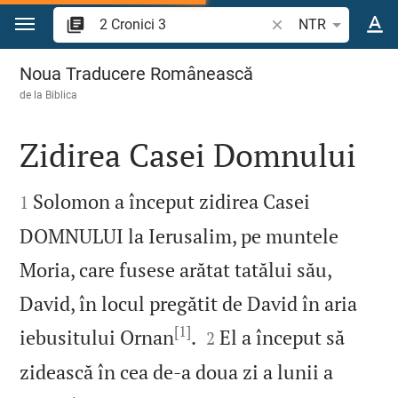
Sari la conținut
Căutați un verset bi
NTR
2 Cronici 3
Noua Traducere Românească
de la
Biblica
Zidirea Casei Domnului


Solomon a început zidirea Casei
1
DOMNULUI la Ierusalim, pe muntele
Moria, care fusese arătat tatălui său,
David, în locul pregătit de David în aria
[1]


iebusitului Ornan
.
El a început să
2
zidească în cea de‑a doua zi a lunii a