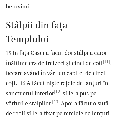

heruvimi.
Stâlpii din fața
Templului


În fața Casei a făcut doi stâlpi a căror
15
[11]
înălțime era de treizeci și cinci de coți
,
fiecare având în vârf un capitel de cinci


coți.
A făcut niște rețele de lanțuri în
16
[12]
sanctuarul interior
și le‑a pus pe
[13]
vârfurile stâlpilor.
Apoi a făcut o sută

de rodii și le‑a fixat pe rețelele de lanțuri.