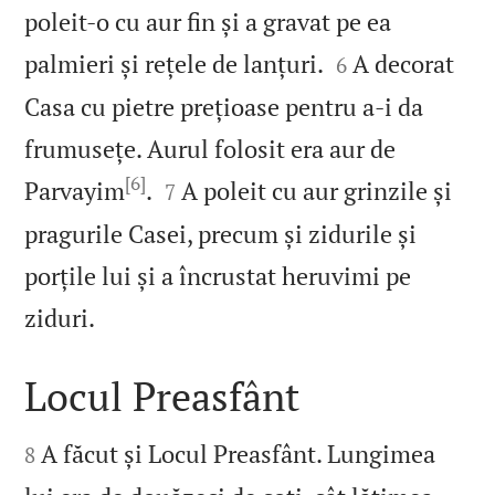
poleit‑o cu aur fin și a gravat pe ea


palmieri și rețele de lanțuri.
A decorat
6
Casa cu pietre prețioase pentru a‑i da
frumusețe. Aurul folosit era aur de
[6]


Parvayim
.
A poleit cu aur grinzile și
7
pragurile Casei, precum și zidurile și
porțile lui și a încrustat heruvimi pe

ziduri.
Locul Preasfânt


A făcut și Locul Preasfânt. Lungimea
8