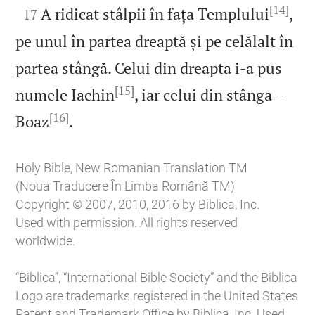
[14]

A ridicat stâlpii în fața Templului
,
17
pe unul în partea dreaptă și pe celălalt în
partea stângă. Celui din dreapta i‑a pus
[15]
numele Iachin
, iar celui din stânga –
[16]

Boaz
.
Holy Bible, New Romanian Translation TM
(Noua Traducere În Limba Română TM)
Copyright © 2007, 2010, 2016 by Biblica, Inc.
Used with permission. All rights reserved
worldwide.
“Biblica”, “International Bible Society” and the Biblica
Logo are trademarks registered in the United States
Patent and Trademark Office by Biblica, Inc. Used