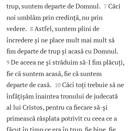


trup, suntem departe de Domnul.
Căci
7
noi umblăm prin credință, nu prin


vedere.
Astfel, suntem plini de
8
încredere și ne place mult mai mult să


fim departe de trup și acasă cu Domnul.
De aceea ne și străduim să‑I fim plăcuți,
9
fie că suntem acasă, fie că suntem


departe de casă.
Căci toți trebuie să ne
10
înfățișăm înaintea tronului de judecată
al lui Cristos, pentru ca fiecare să‑și
primească răsplata potrivit cu ceea ce a
făcut în timp ce era în trup, fie bine, fie