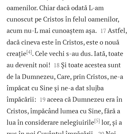
oamenilor. Chiar dacă odată L‑am
cunoscut pe Cristos în felul oamenilor,


acum nu‑L mai cunoaștem așa.
Astfel,
17
dacă cineva este în Cristos, este o nouă
[4]
creație
. Cele vechi s‑au dus. Iată, toate


au devenit noi!
Și toate acestea sunt
18
de la Dumnezeu, Care, prin Cristos, ne‑a
împăcat cu Sine și ne‑a dat slujba


împăcării:
aceea că Dumnezeu era în
19
Cristos, împăcând lumea cu Sine, fără a
[5]
lua în considerare nelegiuirile
lor, și a


pus în noi Cuvântul împăcării.
Noi
20