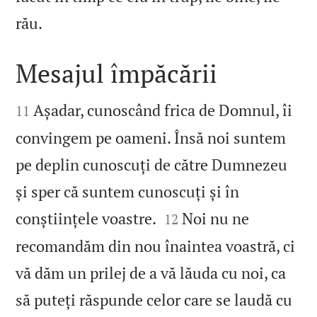

rău.
Mesajul împăcării


Așadar, cunoscând frica de Domnul, îi
11
convingem pe oameni. Însă noi suntem
pe deplin cunoscuți de către Dumnezeu
și sper că suntem cunoscuți și în


conștiințele voastre.
Noi nu ne
12
recomandăm din nou înaintea voastră, ci
vă dăm un prilej de a vă lăuda cu noi, ca
să puteți răspunde celor care se laudă cu