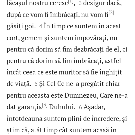
[1]


lăcașul nostru ceresc
,
desigur dacă,
3
[2]
după ce vom fi îmbrăcați, nu vom fi


găsiți goi.
În timp ce suntem în acest
4
cort, gemem și suntem împovărați, nu
pentru că dorim să fim dezbrăcați de el, ci
pentru că dorim să fim îmbrăcați, astfel
încât ceea ce este muritor să fie înghițit


de viață.
Și Cel Ce ne‑a pregătit chiar
5
pentru aceasta este Dumnezeu, Care ne‑a
[3]


dat garanția
Duhului.
Așadar,
6
întotdeauna suntem plini de încredere, și
știm că, atât timp cât suntem acasă în