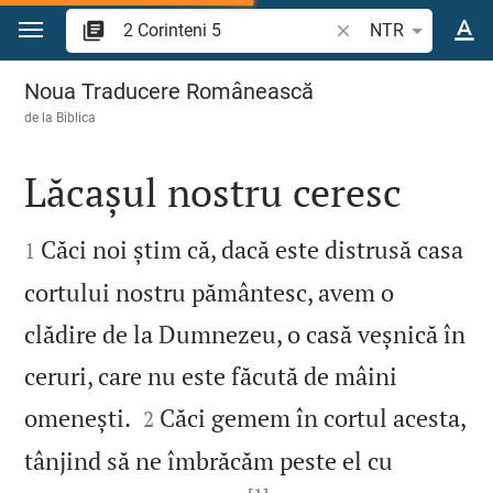
Sari la conținut
Căutați un verset bi
NTR
2 Corinteni 5
Noua Traducere Românească
de la
Biblica
Lăcașul nostru ceresc


Căci noi știm că, dacă este distrusă casa
1
cortului nostru pământesc, avem o
clădire de la Dumnezeu, o casă veșnică în
ceruri, care nu este făcută de mâini


omenești.
Căci gemem în cortul acesta,
2
tânjind să ne îmbrăcăm peste el cu