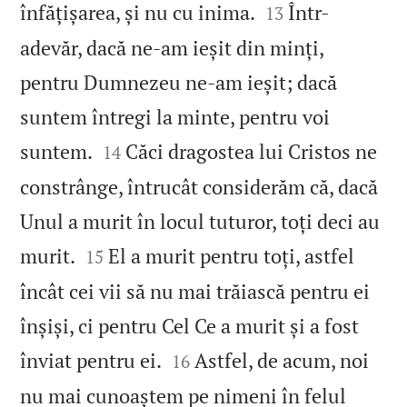


înfățișarea, și nu cu inima.
Într-
13
adevăr, dacă ne‑am ieșit din minți,
pentru Dumnezeu ne‑am ieșit; dacă
suntem întregi la minte, pentru voi


suntem.
Căci dragostea lui Cristos ne
14
constrânge, întrucât considerăm că, dacă
Unul a murit în locul tuturor, toți deci au


murit.
El a murit pentru toți, astfel
15
încât cei vii să nu mai trăiască pentru ei
înșiși, ci pentru Cel Ce a murit și a fost


înviat pentru ei.
Astfel, de acum, noi
16
nu mai cunoaștem pe nimeni în felul