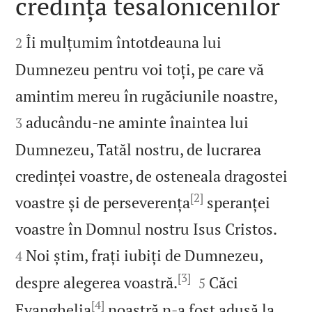
credința tesalonicenilor


Îi mulțumim întotdeauna lui
2
Dumnezeu pentru voi toți, pe care vă


amintim mereu în rugăciunile noastre,
aducându‑ne aminte înaintea lui
3
Dumnezeu, Tatăl nostru, de lucrarea
credinței voastre, de osteneala dragostei
[2]
voastre și de perseverența
speranței


voastre în Domnul nostru Isus Cristos.
Noi știm, frați iubiți de Dumnezeu,
4
[3]


despre alegerea voastră.
Căci
5
[4]
Evanghelia
noastră n‑a fost adusă la