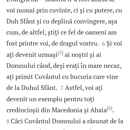
voi numai prin cuvinte, ci și cu putere, cu
Duh Sfânt și cu deplină convingere, așa
cum, de altfel, știți ce fel de oameni am


fost printre voi, de dragul vostru.
Și voi
6
[5]
ați devenit urmași
ai noștri și ai
Domnului când, deși erați în mare necaz,
ați primit Cuvântul cu bucuria care vine


de la Duhul Sfânt.
Astfel, voi ați
7
devenit un exemplu pentru toți
[6]


credincioșii din Macedonia și Ahaia
.
Căci Cuvântul Domnului a răsunat de la
8