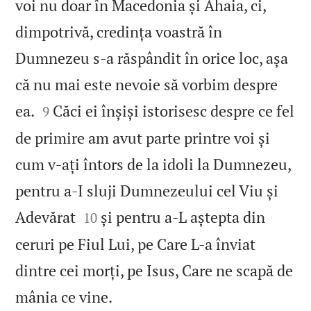
voi nu doar în Macedonia și Ahaia, ci,
dimpotrivă, credința voastră în
Dumnezeu s‑a răspândit în orice loc, așa
că nu mai este nevoie să vorbim despre


ea.
Căci ei înșiși istorisesc despre ce fel
9
de primire am avut parte printre voi și
cum v‑ați întors de la idoli la Dumnezeu,
pentru a‑I sluji Dumnezeului cel Viu și


Adevărat
și pentru a‑L aștepta din
10
ceruri pe Fiul Lui, pe Care L‑a înviat
dintre cei morți, pe Isus, Care ne scapă de

mânia ce vine.