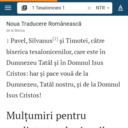
Sari la conținut
Căutați un verset bi
NTR
1 Tesaloniceni 1
Noua Traducere Românească
de la
Biblica
[1]

Pavel, Silvanus
și Timotei, către
1
biserica tesalonicenilor, care este în
Dumnezeu Tatăl și în Domnul Isus
Cristos: har și pace vouă de la
Dumnezeu, Tatăl nostru, și de la Domnul

Isus Cristos!
Mulțumiri pentru