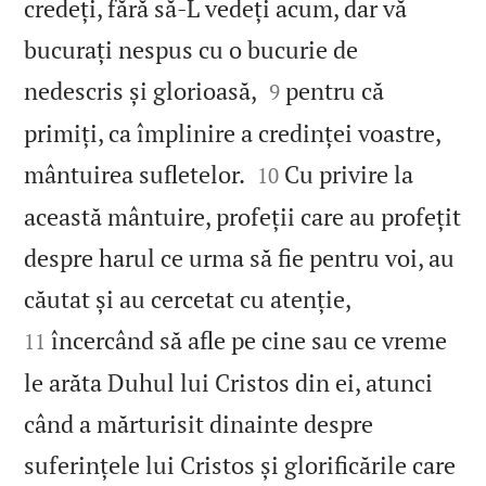
credeți, fără să‑L vedeți acum, dar vă
bucurați nespus cu o bucurie de


nedescris și glorioasă,
pentru că
9
primiți, ca împlinire a credinței voastre,


mântuirea sufletelor.
Cu privire la
10
această mântuire, profeții care au profețit
despre harul ce urma să fie pentru voi, au


căutat și au cercetat cu atenție,
încercând să afle pe cine sau ce vreme
11
le arăta Duhul lui Cristos din ei, atunci
când a mărturisit dinainte despre
suferințele lui Cristos și glorificările care