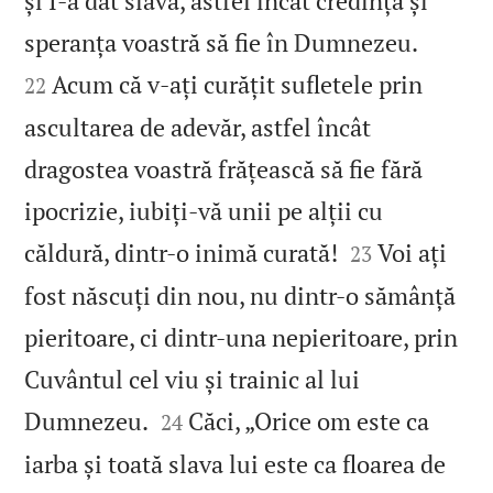
și I‑a dat slavă, astfel încât credința și


speranța voastră să fie în Dumnezeu.
Acum că v‑ați curățit sufletele prin
22
ascultarea de adevăr, astfel încât
dragostea voastră frățească să fie fără
ipocrizie, iubiți‑vă unii pe alții cu


căldură, dintr‑o inimă curată!
Voi ați
23
fost născuți din nou, nu dintr‑o sămânță
pieritoare, ci dintr‑una nepieritoare, prin
Cuvântul cel viu și trainic al lui


Dumnezeu.
Căci, „Orice om este ca
24
iarba și toată slava lui este ca floarea de