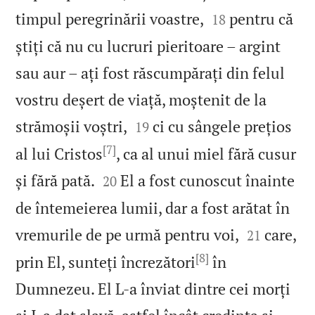


timpul peregrinării voastre,
pentru că
18
știți că nu cu lucruri pieritoare – argint
sau aur – ați fost răscumpărați din felul
vostru deșert de viață, moștenit de la


strămoșii voștri,
ci cu sângele prețios
19
[7]
al lui Cristos
, ca al unui miel fără cusur


și fără pată.
El a fost cunoscut înainte
20
de întemeierea lumii, dar a fost arătat în


vremurile de pe urmă pentru voi,
care,
21
[8]
prin El, sunteți încrezători
în
Dumnezeu. El L‑a înviat dintre cei morți