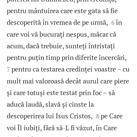
pentru mântuirea care este gata să fie


descoperită în vremea de pe urmă,
în
6
care voi vă bucurați nespus, măcar că
acum, dacă trebuie, sunteți întristați


pentru puțin timp prin diferite încercări,
pentru ca testarea credinței voastre – cu
7
mult mai valoroasă decât aurul care piere
și care totuși este testat prin foc – să
aducă laudă, slavă și cinste la


descoperirea lui Isus Cristos,
pe Care
8
voi Îl iubiți, fără să‑L fi văzut, în Care