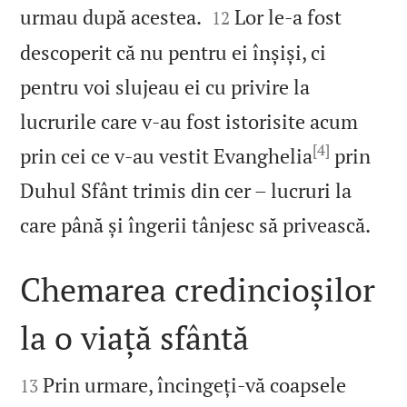


urmau după acestea.
Lor le‑a fost
12
descoperit că nu pentru ei înșiși, ci
pentru voi slujeau ei cu privire la
lucrurile care v‑au fost istorisite acum
[4]
prin cei ce v‑au vestit Evanghelia
prin
Duhul Sfânt trimis din cer – lucruri la

care până și îngerii tânjesc să privească.
Chemarea credincioșilor
la o viață sfântă


Prin urmare, încingeți‑vă coapsele
13