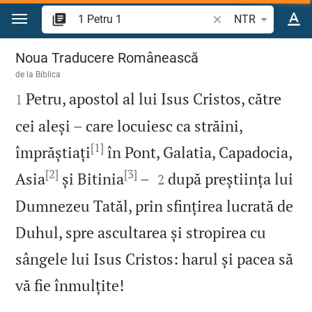
Sari la conținut
Căutați un verset bi
NTR
1 Petru 1
Noua Traducere Românească
de la
Biblica

Petru, apostol al lui Isus Cristos, către
1
cei aleși – care locuiesc ca străini,
[1]
împrăștiați
în Pont, Galatia, Capadocia,
[2]
[3]


Asia
și Bitinia
–
după preștiința lui
2
Dumnezeu Tatăl, prin sfințirea lucrată de
Duhul, spre ascultarea și stropirea cu
sângele lui Isus Cristos: harul și pacea să

vă fie înmulțite!