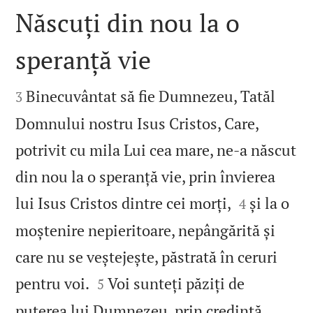
Născuți din nou la o
speranță vie


Binecuvântat să fie Dumnezeu, Tatăl
3
Domnului nostru Isus Cristos, Care,
potrivit cu mila Lui cea mare, ne‑a născut
din nou la o speranță vie, prin învierea


lui Isus Cristos dintre cei morți,
și la o
4
moștenire nepieritoare, nepângărită și
care nu se veștejește, păstrată în ceruri


pentru voi.
Voi sunteți păziți de
5
puterea lui Dumnezeu, prin credință,