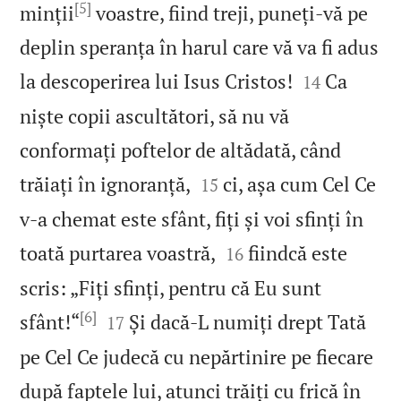
[5]
minții
voastre, fiind treji, puneți‑vă pe
deplin speranța în harul care vă va fi adus


la descoperirea lui Isus Cristos!
Ca
14
niște copii ascultători, să nu vă
conformați poftelor de altădată, când


trăiați în ignoranță,
ci, așa cum Cel Ce
15
v‑a chemat este sfânt, fiți și voi sfinți în


toată purtarea voastră,
fiindcă este
16
scris: „Fiți sfinți, pentru că Eu sunt
[6]


sfânt!“
Și dacă‑L numiți drept Tată
17
pe Cel Ce judecă cu nepărtinire pe fiecare
după faptele lui, atunci trăiți cu frică în