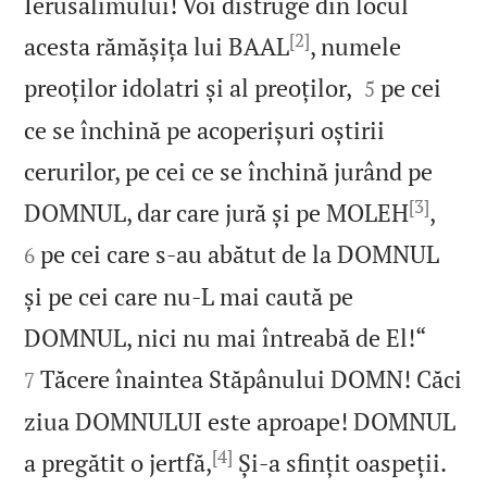
Ierusalimului! Voi distruge din locul
[2]
acesta rămășița lui BAAL
, numele


preoților idolatri și al preoților,
pe cei
5
ce se închină pe acoperișuri oștirii
cerurilor, pe cei ce se închină jurând pe
[3]


DOMNUL, dar care jură și pe MOLEH
,
pe cei care s‑au abătut de la DOMNUL
6
și pe cei care nu‑L mai caută pe


DOMNUL, nici nu mai întreabă de El!“
Tăcere înaintea Stăpânului DOMN! Căci
7
ziua DOMNULUI este aproape! DOMNUL
[4]


a pregătit o jertfă,
Și‑a sfințit oaspeții.