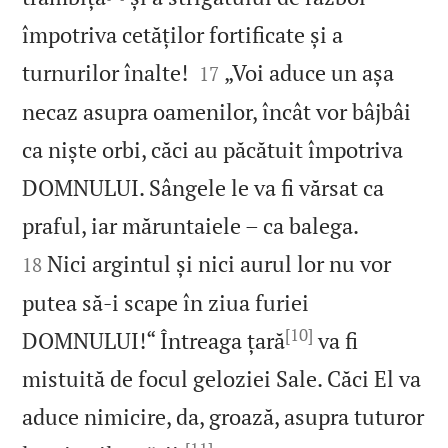
împotriva cetăților fortificate și a


turnurilor înalte!
„Voi aduce un așa
17
necaz asupra oamenilor, încât vor bâjbâi
ca niște orbi, căci au păcătuit împotriva
DOMNULUI. Sângele le va fi vărsat ca


praful, iar măruntaiele – ca balega.
Nici argintul și nici aurul lor nu vor
18
putea să‑i scape în ziua furiei
[10]
DOMNULUI!“ Întreaga țară
va fi
mistuită de focul geloziei Sale. Căci El va
aduce nimicire, da, groază, asupra tuturor