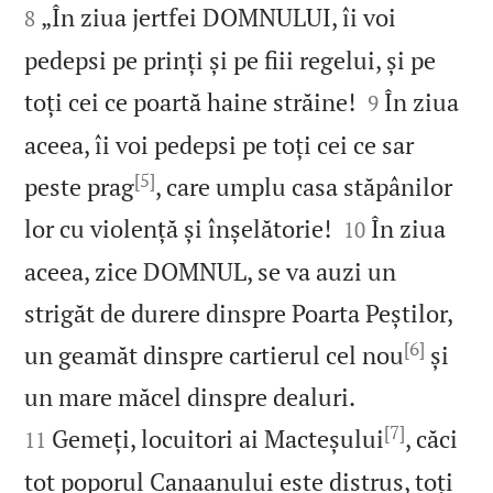
„În ziua jertfei DOMNULUI, îi voi
8
pedepsi pe prinți și pe fiii regelui, și pe


toți cei ce poartă haine străine!
În ziua
9
aceea, îi voi pedepsi pe toți cei ce sar
[5]
peste prag
, care umplu casa stăpânilor


lor cu violență și înșelătorie!
În ziua
10
aceea, zice DOMNUL, se va auzi un
strigăt de durere dinspre Poarta Peștilor,
[6]
un geamăt dinspre cartierul cel nou
și


un mare măcel dinspre dealuri.
[7]
Gemeți, locuitori ai Macteșului
, căci
11
tot poporul Canaanului este distrus, toți