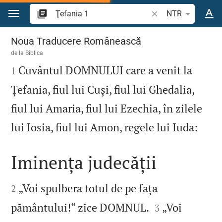
Sari la conținut
Căutați un verset bi
NTR
Ţefania 1
Noua Traducere Românească
de la
Biblica

Cuvântul DOMNULUI care a venit la
1
Țefania, fiul lui Cuși, fiul lui Ghedalia,
fiul lui Amaria, fiul lui Ezechia, în zilele

lui Iosia, fiul lui Amon, regele lui Iuda:
Iminența judecății


„Voi spulbera totul de pe fața
2


pământului!“ zice DOMNUL.
„Voi
3