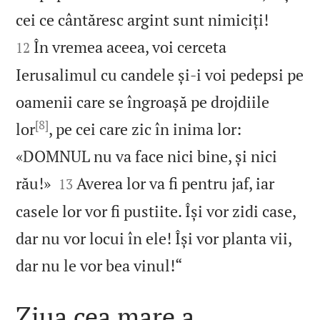


cei ce cântăresc argint sunt nimiciți!
În vremea aceea, voi cerceta
12
Ierusalimul cu candele și‑i voi pedepsi pe
oamenii care se îngroașă pe drojdiile
[8]
lor
, pe cei care zic în inima lor:
«DOMNUL nu va face nici bine, și nici


rău!»
Averea lor va fi pentru jaf, iar
13
casele lor vor fi pustiite. Își vor zidi case,
dar nu vor locui în ele! Își vor planta vii,

dar nu le vor bea vinul!“
Ziua cea mare a