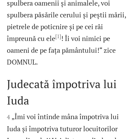
spulbera oamenii și animalele, voi
spulbera păsările cerului și peștii mării,
pietrele de poticnire și pe cei răi
[1]
împreună cu ele
! Îi voi nimici pe
oameni de pe fața pământului!“ zice

DOMNUL.
Judecată împotriva lui
Iuda


„Îmi voi întinde mâna împotriva lui
4
Iuda și împotriva tuturor locuitorilor