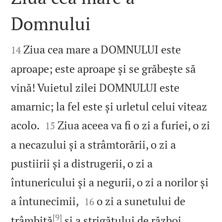
Domnului


Ziua cea mare a DOMNULUI este
14
aproape; este aproape și se grăbește să
vină! Vuietul zilei DOMNULUI este
amarnic; la fel este și urletul celui viteaz


acolo.
Ziua aceea va fi o zi a furiei, o zi
15
a necazului și a strâmtorării, o zi a
pustiirii și a distrugerii, o zi a
întunericului și a negurii, o zi a norilor și


a întunecimii,
o zi a sunetului de
16
[9]
trâmbiță
și a strigătului de război