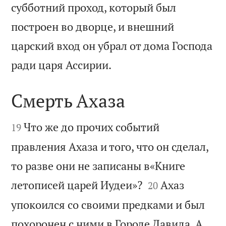
субботний проход, который был
построен во дворце, и внешний
царский вход он убрал от дома Господа

ради царя Ассирии.
Смерть Ахаза


Что же до прочих событий
19
правления Ахаза и того, что он сделал,
то разве они не записаны в«Книге


летописей царей Иудеи»?
Ахаз
20
упокоился со своими предками и был
похоронен с ними в Городе Давида. А