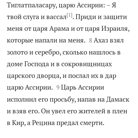
Тиглатпаласару, царю Ассирии: – Я
[1]
твой слуга и вассал
. Приди и защити
меня от царя Арама и от царя Израиля,


которые напали на меня.
Ахаз взял
8
золото и серебро, сколько нашлось в
доме Господа и в сокровищницах
царского дворца, и послал их в дар


царю Ассирии.
Царь Ассирии
9
исполнил его просьбу, напав на Дамаск
и взяв его. Он увел его жителей в плен

в Кир, а Рецина предал смерти.