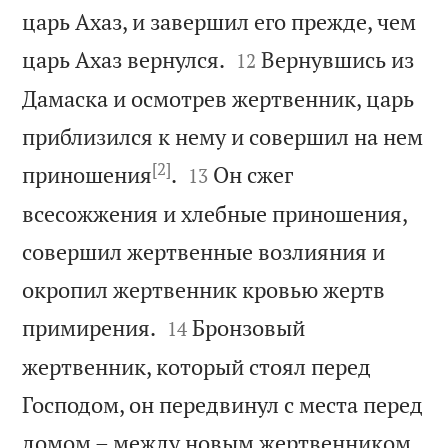
царь Ахаз, и завершил его прежде, чем


царь Ахаз вернулся.
Вернувшись из
12
Дамаска и осмотрев жертвенник, царь
приблизился к нему и совершил на нем
[2]


приношения
.
Он сжег
13
всесожжения и хлебные приношения,
совершил жертвенные возлияния и
окропил жертвенник кровью жертв


примирения.
Бронзовый
14
жертвенник, который стоял перед
Господом, он передвинул с места перед
домом – между новым жертвенником