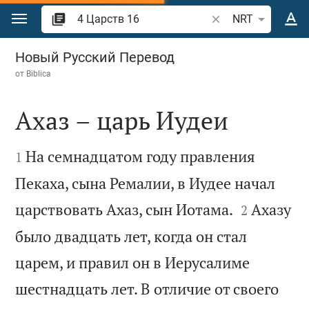
Перейти к содержанию
Поиск по отрывку 
NRT
4 Царств 16
Новый Русский Перевод
от
Biblica
Ахаз – царь Иудеи


На семнадцатом году правления
1
Пекаха, сына Ремалии, в Иудее начал


царствовать Ахаз, сын Иотама.
Ахазу
2
было двадцать лет, когда он стал
царем, и правил он в Иерусалиме
шестнадцать лет. В отличие от своего