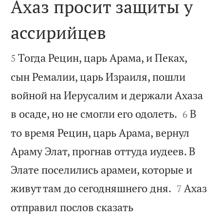
Ахаз просит защиты у
ассирийцев


Тогда Рецин, царь Арама, и Пеках,
5
сын Ремалии, царь Израиля, пошли
войной на Иерусалим и держали Ахаза


в осаде, но не смогли его одолеть.
В
6
то время Рецин, царь Арама, вернул
Араму Элат, прогнав оттуда иудеев. В
Элате поселились арамеи, которые и


живут там до сегодняшнего дня.
Ахаз
7
отправил послов сказать