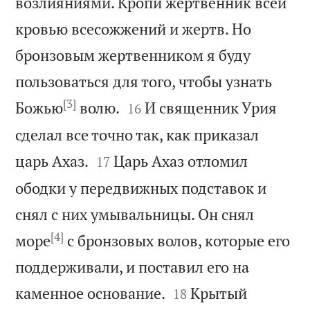
возлияниями. Кропи жертвенник всей
кровью всесожжений и жертв. Но
бронзовым жертвенником я буду
пользоваться для того, чтобы узнать
[3]


Божью
волю.
И священник Урия
16
сделал все точно так, как приказал


царь Ахаз.
Царь Ахаз отломил
17
ободки у передвижных подставок и
снял с них умывальницы. Он снял
[4]
море
с бронзовых волов, которые его
поддерживали, и поставил его на


каменное основание.
Крытый
18