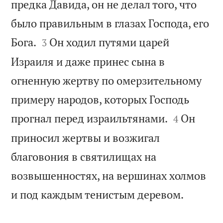
предка Давида, он не делал того, что
было правильным в глазах Господа, его


Бога.
Он ходил путями царей
3
Израиля и даже принес сына в
огненную жертву по омерзительному
примеру народов, которых Господь


прогнал перед израильтянами.
Он
4
приносил жертвы и возжигал
благовония в святилищах на
возвышенностях, на вершинах холмов

и под каждым тенистым деревом.