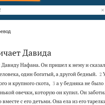
По
ревод
ичает Давида
к Давиду Нафана. Он пришел к нему и сказал


еловека, один богатый, а другой бедный.
2


го и крупного скота,
а у бедняка не было
3
ькой овечки, которую он купил. Он заботил
 вместе с его детьми. Она ела из его тарелки