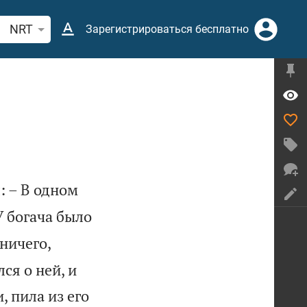
иск по отрывку из Библии или термину
NRT
Зарегистрироваться бесплатно
: – В одном
У богача было
 ничего,
ся о ней, и
, пила из его