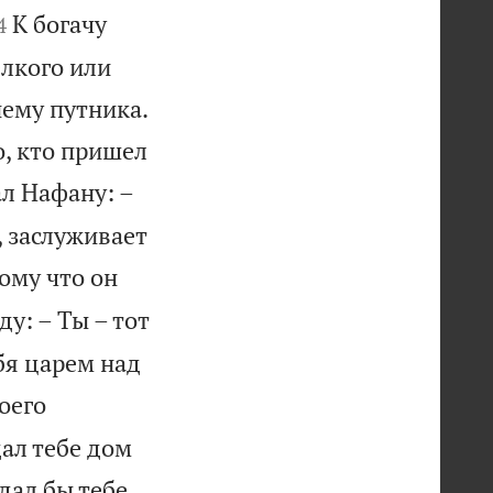


К богачу
4
елкого или
нему путника.
о, кто пришел
ал Нафану: –
, заслуживает
ому что он
у: – Ты – тот
ебя царем над
оего
дал тебе дом
дал бы тебе