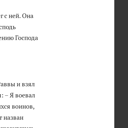
 с ней. Она
осподь
лению Господа
аввы и взял
: – Я воевал
хся воинов,
т назван