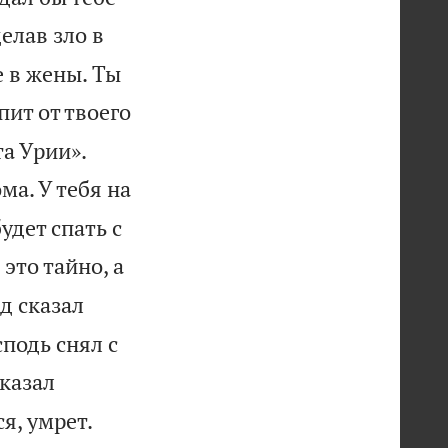
елав зло в
е в жены. Ты
пит от твоего


та Урии».
ма. У тебя на
удет спать с
 это тайно, а
д сказал
подь снял с
ыказал

ся, умрет.