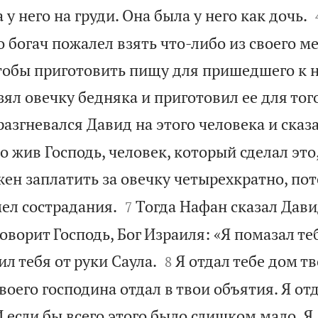
 у него на груди. Она была у него как дочь.
 богач пожалел взять что-либо из своего м
чтобы приготовить пищу для пришедшего к 
зял овечку бедняка и приготовил ее для тог
азгневался Давид на этого человека и сказ
что жив Господь, человек, который сделал это
ен заплатить за овечку четырехкратно, пот


мел сострадания.
Тогда Нафан сказал Давид
7
говорит Господь, Бог Израиля: «Я помазал т


л тебя от руки Саула.
Я отдал тебе дом тв
8
воего господина отдал в твои объятия. Я от
 если бы всего этого было слишком мало, Я 