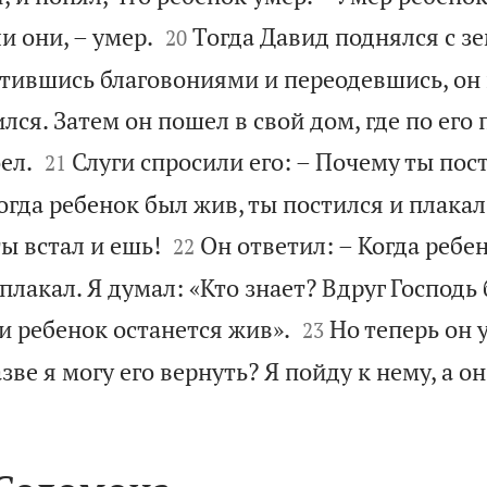


ли они, – умер.
Тогда Давид поднялся с зе
20
ившись благовониями и переодевшись, он
лся. Затем он пошел в свой дом, где по его


ел.
Слуги спросили его: – Почему ты по
21
гда ребенок был жив, ты постился и плакал


ты встал и ешь!
Он ответил: – Когда ребе
22
 плакал. Я думал: «Кто знает? Вдруг Господь 


и ребенок останется жив».
Но теперь он 
23
зве я могу его вернуть? Я пойду к нему, а он