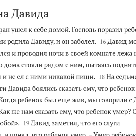
на Давида
фан ушел к себе домой. Господь поразил реб


и родила Давиду, и он заболел.
Давид мо
16
лся и проводил ночи в своей комнате лежа 
 дома стояли рядом с ним, пытаясь поднять


 и не ел с ними никакой пищи.
На седьм
18
ги Давида боялись сказать ему, что ребенок
Когда ребенок был еще жив, мы говорили с 
 Как же нам сказать ему, что ребенок умер? 


собой».
Давид заметил, что его слуги
19
и понял, что ребенок умер. – Умер ребенок