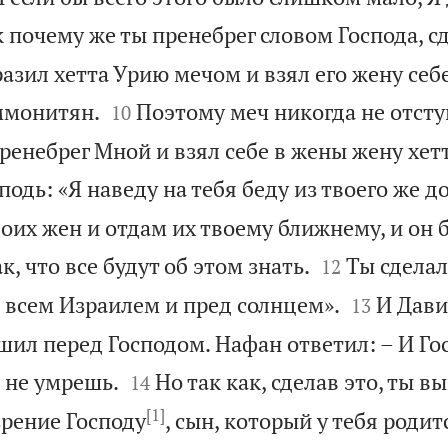
 почему же ты пренебрег словом Господа, сд
разил хетта Урию мечом и взял его жену себ


ммонитян.
Поэтому меч никогда не отсту
10
пренебрег Мной и взял себе в жены жену хет
подь: «Я наведу на тебя беду из твоего же до
воих жен и отдам их твоему ближнему, и он б


, что все будут об этом знать.
Ты сделал
12


д всем Израилем и пред солнцем».
И Дави
13
шил перед Господом. Нафан ответил: – И Гос


ы не умрешь.
Но так как, сделав это, ты в
14
[1]
рение Господу
, сын, который у тебя родит