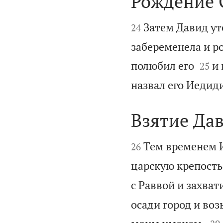
Рождение 


Затем Давид ут
24
забеременела и р


полюбил его
и 
25
назвал его Иедид
Взятие Да


Тем временем И
26
царскую крепость
с Раввой и захват
осади город и воз

