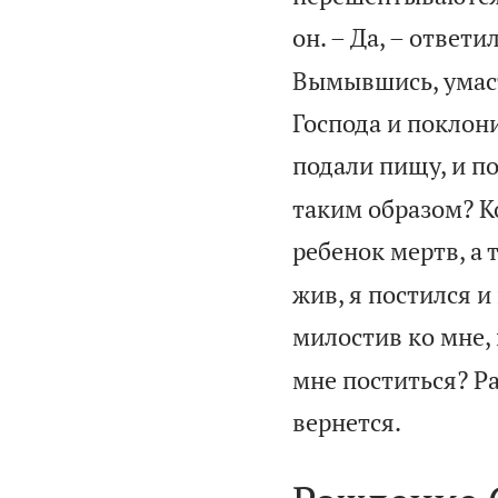
он. – Да, – ответи
Вымывшись, умаст
Господа и поклони
подали пищу, и по
таким образом? Ко
ребенок мертв, а 
жив, я постился и
милостив ко мне, 
мне поститься? Ра

вернется.