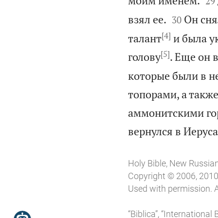
моим именем.
29


взял ее.
Он сня
30
[4]
талант
и была у
[5]
голову
. Еще он 
которые были в н
топорами, а такж
аммонитскими гор
вернулся в Иерус
Holy Bible, New Russia
Copyright © 2006, 2010,
Used with permission. A
“Biblica”, “Internationa