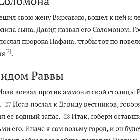
Соломона
ешил свою жену Вирсавию, вошел к ней и лег
одила сына. Давид назвал его Соломоном. Г
послал пророка Нафана, чтобы тот по пове
[2]

ия
.
видом Раввы
оав воевал против аммонитской столицы Р


.
Иоав послал к Давиду вестников, говоря
27


ил ее водный запас.
Итак, собери оставши
28
ьми его. Иначе я сам возьму город, и он буде