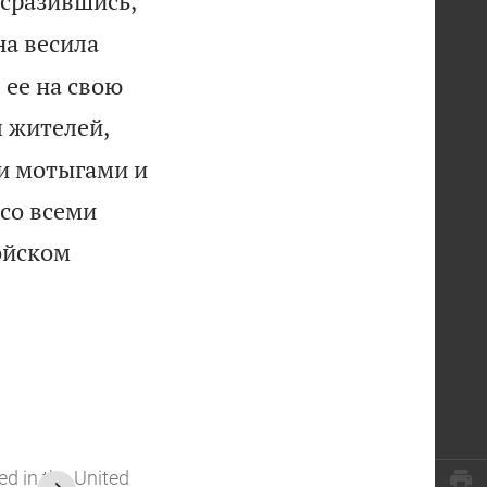
 сразившись,
на весила
ее на свою
 жителей,
ми мотыгами и
 со всеми
ойском
ed in the United