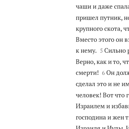
чаши и даже спала
пришел путник, но
крупного скота, 
Вместо этого он в


к нему.
Сильно р
5
Верно, как и то, 


смерти!
Он долж
6
сделал это и не и
человек! Вот что 
Израилем и избави
господина и жен т
Израиля и Иуды. И