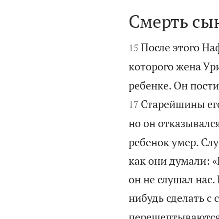
Смерть сы


После этого На
15
которого жена Ури
ребенке. Он пости
Старейшины его
17
но он отказывался
ребенок умер. Слу
как они думали: «
он не слушал нас.
нибудь сделать с 
перешептываются, 