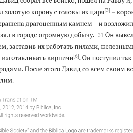
Давид собрал все войско, пошел на Равву и,
[3]
л золотую корону с головы их царя
– коро
крашена драгоценным камнем – и возложил 


взял в городе огромную добычу.
Он вывел
31
ем, заставив их работать пилами, железны
[6]
е изготавливать кирпичи
. Он поступил так
одами. После этого Давид со всем своим в

алим.
n Translation TM
 2012, 2014 by Biblica, Inc.
ll rights reserved worldwide.
l Bible Society” and the Biblica Logo are trademarks register