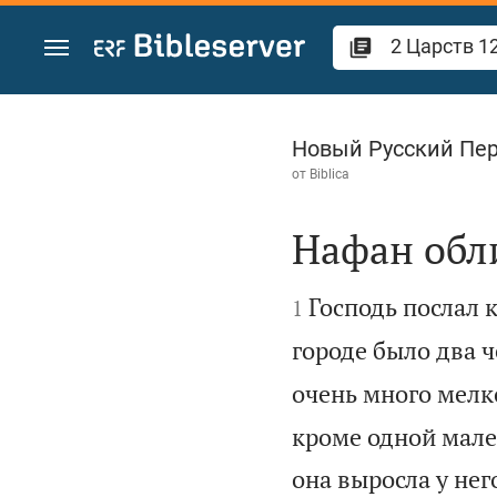
Перейти к содержанию
2 Царств 12
Новый Русский Пе
от
Biblica
Нафан обл


Господь послал 
1
городе было два ч
очень много мелко
кроме одной мален
она выросла у него