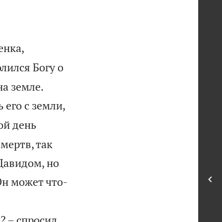
енка,
лился Богу о


на земле.
 его с земли,
ой день
 мертв, так
Давидом, но
Он может что-
? – спросил