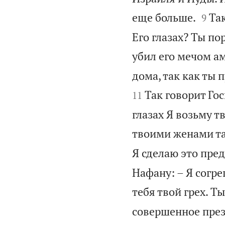


еще больше.
Так
9
Его глазах? Ты по
убил его мечом а
дома, так как ты 
Так говорит Гос
11
глазах Я возьму т
твоими женами так
Я сделаю это пре
Нафану: – Я согре
тебя твой грех. Т
совершенное през