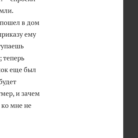
мли.
 пошел в дом
 приказу ему
ступаешь
; теперь
нок еще был
будет
умер, и зачем
 ко мне не